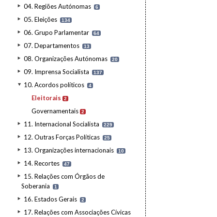
04. Regiões Autónomas
6
05. Eleições
134
06. Grupo Parlamentar
64
07. Departamentos
13
08. Organizações Autónomas
20
09. Imprensa Socialista
137
10. Acordos políticos
4
Eleitorais
2
Governamentais
2
11. Internacional Socialista
229
12. Outras Forças Políticas
25
13. Organizações internacionais
10
14. Recortes
47
15. Relações com Órgãos de
Soberania
1
16. Estados Gerais
2
17. Relações com Associações Cívicas