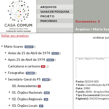
ARQUIVOS
GUIAS DE PESQUISA
PROJETO
PARCERIAS
Documentos:
2
Arquivos
>
Mário Soa
Voltar aos arquivos
ordenar po
Mário Soares
31672
I
Antes de 25 de Abril de 1974
3113
I
Após 25 de Abril de 1974
5261
I
Caricaturas e cartoons
33
I
Fotografias
21885
I
Secretário-Geral do PS
1380
I
Pasta:
02329.005
Título:
Constituição da F
00. Antecedentes
2
Data:
1980
Fundo:
AMS - Arquivo Má
01. Órgãos Nacionais
640
Tipo Documental:
Docum
Página(s):
34 (33 Imagens
02. Órgãos Regionais
14
03. Órgãos Locais
27