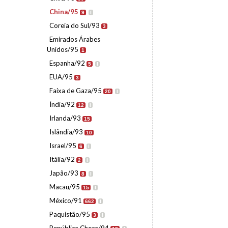
China/95
9
I
Coreia do Sul/93
3
Emirados Árabes
Unidos/95
1
Espanha/92
5
I
EUA/95
3
Faixa de Gaza/95
20
I
Índia/92
12
I
Irlanda/93
15
Islândia/93
10
Israel/95
6
I
Itália/92
2
I
Japão/93
8
I
Macau/95
15
I
México/91
662
I
Paquistão/95
3
I