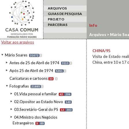
ARQUIVOS
GUIAS DE PESQUISA
PROJETO
PARCERIAS
Info
Arquivos
>
Mário Soa
estrangeiro
>
China/
Voltar aos arquivos
CHINA/95
Mário Soares
31672
I
Visita de Estado rea
China, entre 10 e 17 
Antes de 25 de Abril de 1974
3113
I
Após 25 de Abril de 1974
5261
I
Caricaturas e cartoons
33
I
Fotografias
21885
I
01.Vida pessoal e familiar
42
206
02.Opositor ao Estado Novo
140
03.Secretário-Geral do PS
12
283
04.Ministro dos Negócios
Estrangeiros
9
89