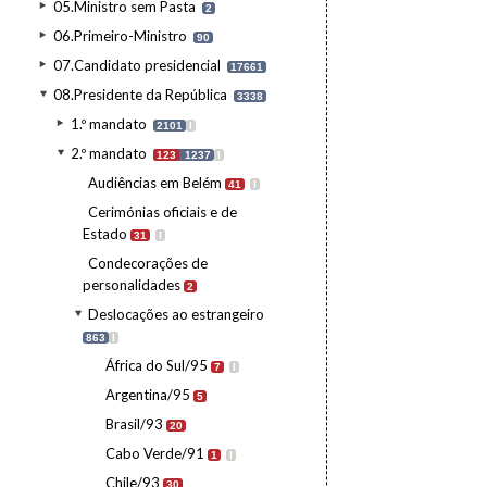
05.Ministro sem Pasta
2
06.Primeiro-Ministro
90
07.Candidato presidencial
17661
08.Presidente da República
3338
1.º mandato
2101
I
2.º mandato
123
1237
I
Audiências em Belém
41
I
Cerimónias oficiais e de
Estado
31
I
Condecorações de
personalidades
2
Deslocações ao estrangeiro
863
I
África do Sul/95
7
I
Argentina/95
5
Brasil/93
20
Cabo Verde/91
1
I
Chile/93
30