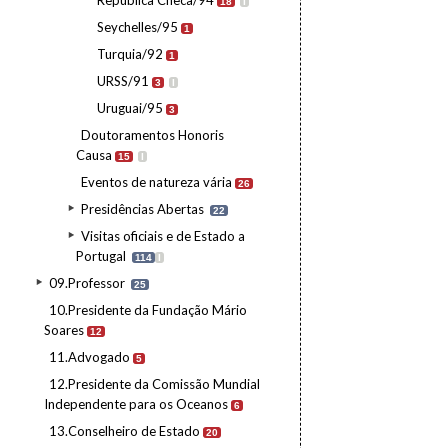
República Checa/94
18
I
Seychelles/95
1
Turquia/92
1
URSS/91
3
I
Uruguai/95
3
Doutoramentos Honoris
Causa
15
I
Eventos de natureza vária
26
Presidências Abertas
22
Visitas oficiais e de Estado a
Portugal
114
I
09.Professor
25
10.Presidente da Fundação Mário
Soares
12
11.Advogado
5
12.Presidente da Comissão Mundial
Independente para os Oceanos
6
13.Conselheiro de Estado
20