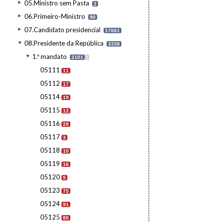
05.Ministro sem Pasta
2
06.Primeiro-Ministro
90
07.Candidato presidencial
17661
08.Presidente da República
3338
1.º mandato
2101
I
05111
11
05112
17
05114
19
05115
12
05116
29
05117
3
05118
10
05119
16
05120
5
05123
75
05124
91
05125
80