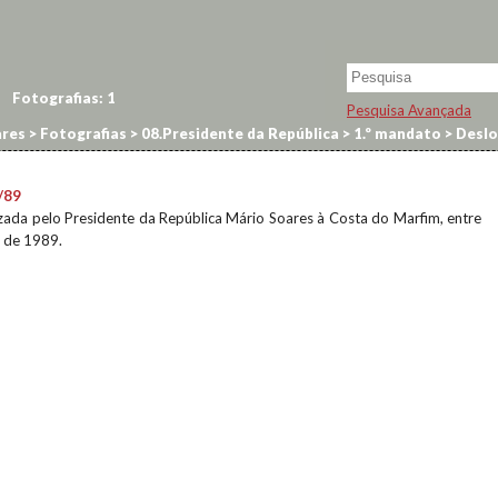
Fotografias:
1
Pesquisa Avançada
res
>
Fotografias
>
08.Presidente da República
>
1.º mandato
>
Deslo
/89
izada pelo Presidente da República Mário Soares à Costa do Marfim, entre
 de 1989.