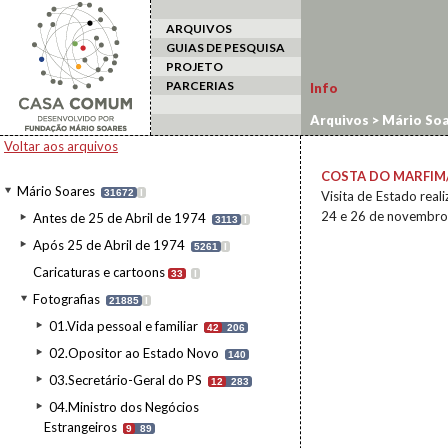
ARQUIVOS
GUIAS DE PESQUISA
PROJETO
PARCERIAS
Info
Arquivos
>
Mário Soa
Voltar aos arquivos
COSTA DO MARFIM
Mário Soares
31672
I
Visita de Estado real
24 e 26 de novembro
Antes de 25 de Abril de 1974
3113
I
Após 25 de Abril de 1974
5261
I
Caricaturas e cartoons
33
I
Fotografias
21885
I
01.Vida pessoal e familiar
42
206
02.Opositor ao Estado Novo
140
03.Secretário-Geral do PS
12
283
04.Ministro dos Negócios
Estrangeiros
9
89