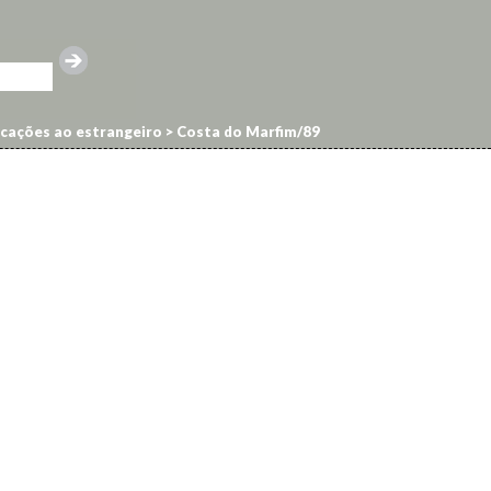
cações ao estrangeiro
>
Costa do Marfim/89