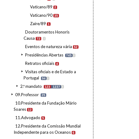
Vaticano/89
2
Vaticano/90
35
Zaire/89
1
Doutoramentos Honoris
Causa
72
I
Eventos de natureza vária
52
Presidências Abertas
745
I
Retratos oficiais
4
Visitas oficiais e de Estado a
Portugal
94
I
2.º mandato
123
1237
I
09.Professor
25
10.Presidente da Fundação Mário
Soares
12
11.Advogado
5
12.Presidente da Comissão Mundial
Independente para os Oceanos
6