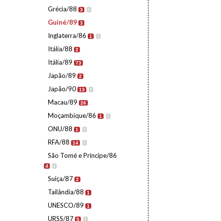
Grécia/88
3
I
Guiné/89
3
Inglaterra/86
1
I
Itália/88
2
Itália/89
73
Japão/89
2
Japão/90
13
I
Macau/89
26
Moçambique/86
1
I
ONU/88
1
I
RFA/88
14
I
São Tomé e Princípe/86
4
I
Suíça/87
2
Tailândia/88
1
UNESCO/89
1
URSS/87
5
I