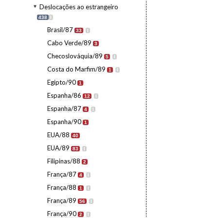
Deslocações ao estrangeiro
438
I
Brasil/87
33
I
Cabo Verde/89
3
Checoslováquia/89
5
I
Costa do Marfim/89
1
I
Egipto/90
1
Espanha/86
12
I
Espanha/87
4
I
Espanha/90
1
EUA/88
40
EUA/89
83
I
Filipinas/88
2
França/87
4
I
França/88
1
I
França/89
56
I
França/90
2
I