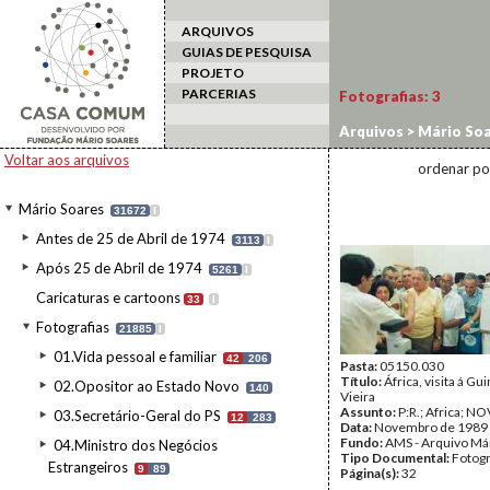
ARQUIVOS
GUIAS DE PESQUISA
PROJETO
PARCERIAS
Fotografias:
3
Arquivos
>
Mário Soa
estrangeiro
>
Guiné/
Voltar aos arquivos
ordenar po
Mário Soares
31672
I
Antes de 25 de Abril de 1974
3113
I
Após 25 de Abril de 1974
5261
I
Caricaturas e cartoons
33
I
Fotografias
21885
I
01.Vida pessoal e familiar
42
206
Pasta:
05150.030
Título:
África, visita á Gu
02.Opositor ao Estado Novo
140
Vieira
Assunto:
P:R.; Africa; NO
03.Secretário-Geral do PS
12
283
Data:
Novembro de 1989
Fundo:
AMS - Arquivo Má
04.Ministro dos Negócios
Tipo Documental:
Fotogr
Estrangeiros
9
89
Página(s):
32