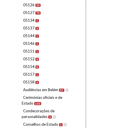
05126
33
05127
70
05134
1
05137
3
05144
1
05146
1
05151
1
05152
4
05154
6
05157
1
05158
3
Audiências em Belém
57
I
Cerimónias oficiais e de
Estado
143
Condecorações de
personalidades
3
I
Conselhos de Estado
1
I