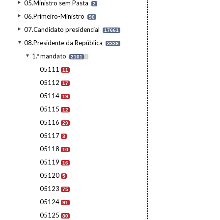
05.Ministro sem Pasta
2
06.Primeiro-Ministro
90
07.Candidato presidencial
17661
08.Presidente da República
3338
1.º mandato
2101
I
05111
11
05112
17
05114
19
05115
12
05116
29
05117
3
05118
10
05119
16
05120
5
05123
75
05124
91
05125
80