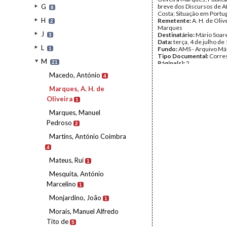
G
breve dos Discursos de 
8
Costa; Situação em Portug
H
Remetente:
A. H. de Oliv
2
Marques
J
Destinatário:
Mário Soar
3
Data:
terça, 4 de julho de
L
Fundo:
AMS - Arquivo Má
1
Tipo Documental:
Corre
M
21
Página(s):
2
Macedo, António
4
Marques, A. H. de
Oliveira
1
Marques, Manuel
Pedroso
2
Martins, António Coimbra
4
Mateus, Rui
1
Mesquita, António
Marcelino
1
Monjardino, João
1
Morais, Manuel Alfredo
Tito de
5