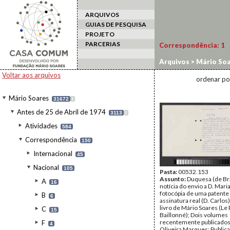
ARQUIVOS
GUIAS DE PESQUISA
PROJETO
PARCERIAS
Correspondência:
1
Arquivos
>
Mário Soa
de Oliveira
Voltar aos arquivos
ordenar po
Mário Soares
31672
I
Antes de 25 de Abril de 1974
3113
I
Atividades
584
Correspondência
150
Internacional
45
Nacional
105
Pasta:
00532.153
Assunto:
Duquesa (de Br
A
16
notícia do envio a D. Mari
fotocópia de uma patente
B
6
assinatura real (D. Carlo
livro de Mário Soares (Le 
C
15
Baillonné); Dois volumes
recentemente publicados
F
4
Oliveira Marques; Public