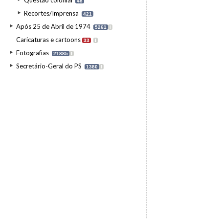
Questão colonial
48
Recortes/Imprensa
421
Após 25 de Abril de 1974
5261
I
Caricaturas e cartoons
33
I
Fotografias
21885
I
Secretário-Geral do PS
1380
I