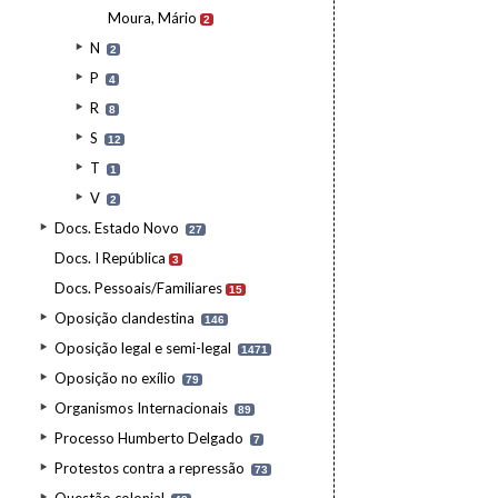
Moura, Mário
2
N
2
P
4
R
8
S
12
T
1
V
2
Docs. Estado Novo
27
Docs. I República
3
Docs. Pessoais/Familiares
15
Oposição clandestina
146
Oposição legal e semi-legal
1471
Oposição no exílio
79
Organismos Internacionais
89
Processo Humberto Delgado
7
Protestos contra a repressão
73