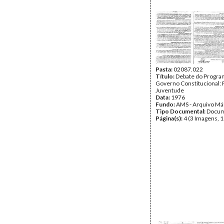
Pasta:
02087.022
Título:
Debate do Program
Governo Constitucional: P
Juventude
Data:
1976
Fundo:
AMS - Arquivo Má
Tipo Documental:
Docum
Página(s):
4 (3 Imagens, 1