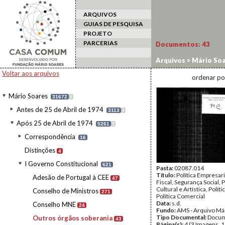
ARQUIVOS
GUIAS DE PESQUISA
PROJETO
PARCERIAS
Documentos:
43
Arquivos
>
Mário Soa
soberania
Voltar aos arquivos
ordenar po
Mário Soares
31672
I
Antes de 25 de Abril de 1974
3113
I
Após 25 de Abril de 1974
5261
I
Correspondência
16
Distinções
4
I Governo Constitucional
621
Pasta:
02087.014
Título:
Política Empresaria
Adesão de Portugal à CEE
47
Fiscal, Segurança Social, P
Cultural e Artística, Políti
Conselho de Ministros
271
Política Comercial
Data:
s.d.
Conselho MNE
24
Fundo:
AMS - Arquivo Má
Tipo Documental:
Docum
Outros órgãos soberania
43
Página(s):
4 (3 Imagens, 1