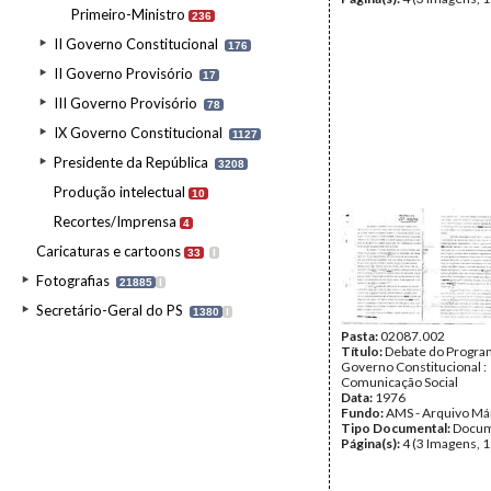
Primeiro-Ministro
236
II Governo Constitucional
176
II Governo Provisório
17
III Governo Provisório
78
IX Governo Constitucional
1127
Presidente da República
3208
Produção intelectual
10
Recortes/Imprensa
4
Caricaturas e cartoons
33
I
Fotografias
21885
I
Secretário-Geral do PS
1380
I
Pasta:
02087.002
Título:
Debate do Program
Governo Constitucional :
Comunicação Social
Data:
1976
Fundo:
AMS - Arquivo Má
Tipo Documental:
Docum
Página(s):
4 (3 Imagens, 1