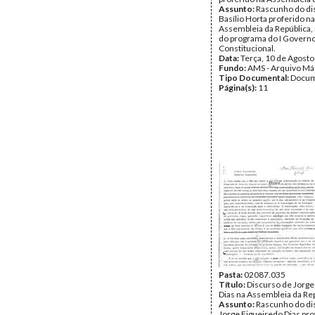
Assunto:
Rascunho do di
Basílio Horta proferido na
Assembleia da República,
do programa do I Govern
Constitucional.
Data:
Terça, 10 de Agost
Fundo:
AMS - Arquivo Má
Tipo Documental:
Docum
Página(s):
11
Pasta:
02087.035
Título:
Discurso de Jorge
Dias na Assembleia da Re
Assunto:
Rascunho do di
Jorge Figueiredo Dias pro