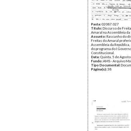
Pasta:
02087.027
Título:
Discurso de Freit
Amaral na Assembleia da 
Assunto:
Rascunho do di
Freitas do Amaral proferi
Assembleia da República,
do programa do I Govern
Constitucional.
Data:
Quinta, 5 de Agost
Fundo:
AMS - Arquivo Má
Tipo Documental:
Docum
Página(s):
38