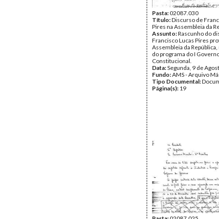
Pasta:
02087.030
Título:
Discurso de Franc
Pires na Assembleia da R
Assunto:
Rascunho do di
Francisco Lucas Pires pro
Assembleia da República,
do programa do I Govern
Constitucional.
Data:
Segunda, 9 de Agos
Fundo:
AMS - Arquivo Má
Tipo Documental:
Docum
Página(s):
19
Pasta:
02087.025