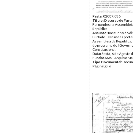
Pasta:
02087.036
Título:
Discurso de Furt
Fernandes na Assembleia
República
Assunto:
Rascunho do di
Furtado Fernandes profe
Assembleia da República,
do programa do I Govern
Constitucional.
Data:
Sexta, 6 de Agosto 
Fundo:
AMS - Arquivo Má
Tipo Documental:
Docum
Página(s):
6