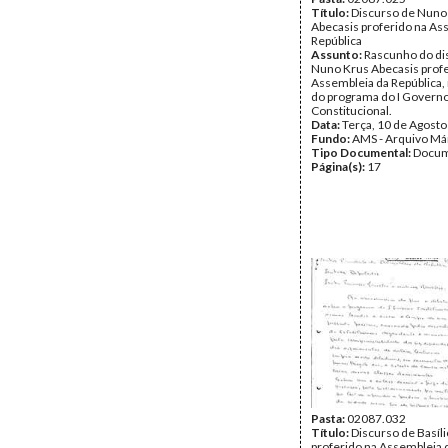
Título:
Discurso de Nuno
Abecasis proferido na As
República
Assunto:
Rascunho do di
Nuno Krus Abecasis profe
Assembleia da República,
do programa do I Govern
Constitucional.
Data:
Terça, 10 de Agost
Fundo:
AMS - Arquivo Má
Tipo Documental:
Docum
Página(s):
17
Pasta:
02087.032
Título:
Discurso de Basíl
proferido na Assembleia 