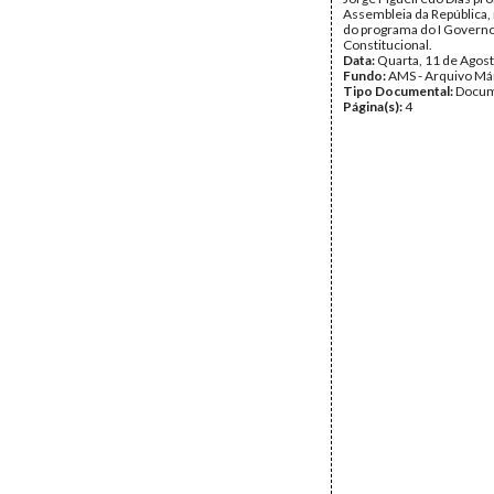
Assembleia da República,
do programa do I Govern
Constitucional.
Data:
Quarta, 11 de Agos
Fundo:
AMS - Arquivo Má
Tipo Documental:
Docum
Página(s):
4