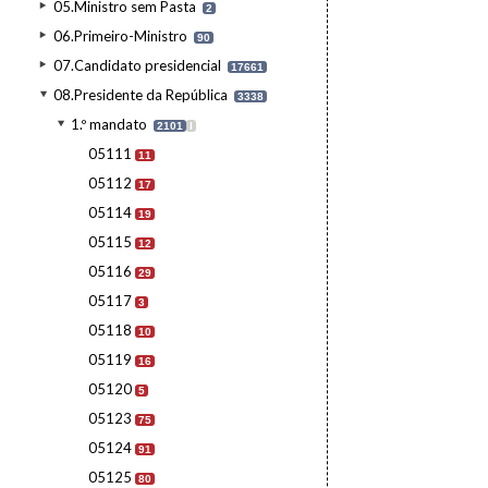
05.Ministro sem Pasta
2
06.Primeiro-Ministro
90
07.Candidato presidencial
17661
08.Presidente da República
3338
1.º mandato
2101
I
05111
11
05112
17
05114
19
05115
12
05116
29
05117
3
05118
10
05119
16
05120
5
05123
75
05124
91
05125
80