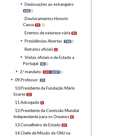
Deslocações ao estrangeiro
438
I
Doutoramentos Honoris
Causa
72
I
Eventos de natureza vária
52
Presidências Abertas
745
I
Retratos oficiais
4
Visitas oficiais e de Estado a
Portugal
94
I
2.º mandato
123
1237
I
09.Professor
25
10.Presidente da Fundação Mário
Soares
12
11.Advogado
5
12.Presidente da Comissão Mundial
Independente para os Oceanos
6
13.Conselheiro de Estado
20
14.Chefe de Missão da ONU na