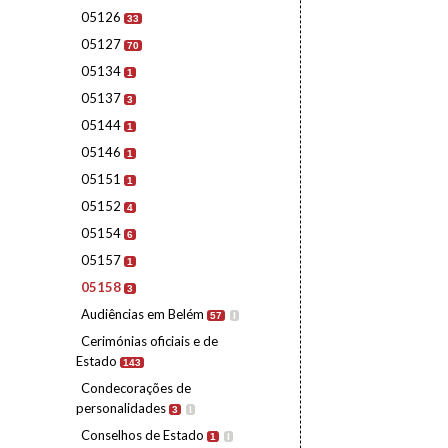
05126
33
05127
70
05134
1
05137
3
05144
1
05146
1
05151
1
05152
4
05154
6
05157
1
05158
3
Audiências em Belém
57
I
Cerimónias oficiais e de
Estado
143
Condecorações de
personalidades
3
I
Conselhos de Estado
1
I