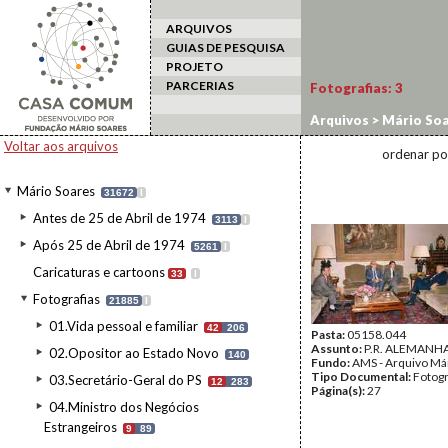
ARQUIVOS
GUIAS DE PESQUISA
PROJETO
PARCERIAS
Fotografias:
3
Arquivos
>
Mário Soa
Voltar aos arquivos
ordenar po
Mário Soares
31672
I
Antes de 25 de Abril de 1974
3113
I
Após 25 de Abril de 1974
5261
I
Caricaturas e cartoons
33
I
Fotografias
21885
I
01.Vida pessoal e familiar
42
206
Pasta:
05158.044
Assunto:
P.R. ALEMANHA
02.Opositor ao Estado Novo
140
Fundo:
AMS - Arquivo Má
Tipo Documental:
Fotogr
03.Secretário-Geral do PS
12
283
Página(s):
27
04.Ministro dos Negócios
Estrangeiros
9
89