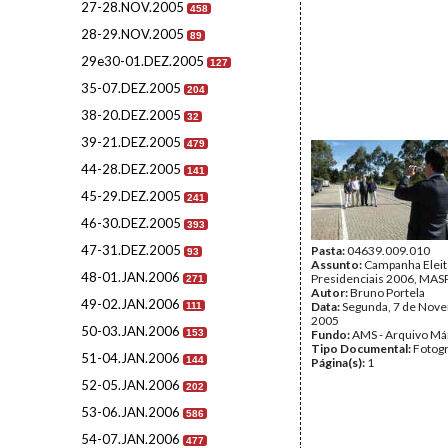
27-28.NOV.2005
458
28-29.NOV.2005
89
29e30-01.DEZ.2005
127
35-07.DEZ.2005
204
38-20.DEZ.2005
32
39-21.DEZ.2005
479
44-28.DEZ.2005
141
45-29.DEZ.2005
241
46-30.DEZ.2005
393
47-31.DEZ.2005
Pasta:
04639.009.010
93
Assunto:
Campanha Eleit
48-01.JAN.2006
Presidenciais 2006, MASP
271
Autor:
Bruno Portela
49-02.JAN.2006
Data:
Segunda, 7 de Nov
111
2005
50-03.JAN.2006
153
Fundo:
AMS - Arquivo Má
Tipo Documental:
Fotogr
51-04.JAN.2006
144
Página(s):
1
52-05.JAN.2006
202
53-06.JAN.2006
586
54-07.JAN.2006
477