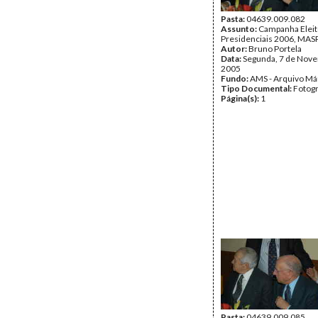
Pasta:
04639.009.082
Assunto:
Campanha Eleit
Presidenciais 2006, MASP
Autor:
Bruno Portela
Data:
Segunda, 7 de Nov
2005
Fundo:
AMS - Arquivo Má
Tipo Documental:
Fotogr
Página(s):
1
Pasta:
04639.009.085