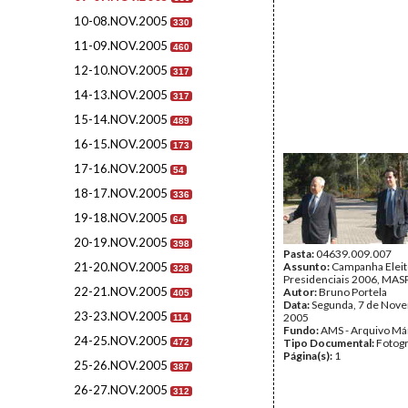
10-08.NOV.2005
330
11-09.NOV.2005
460
12-10.NOV.2005
317
14-13.NOV.2005
317
15-14.NOV.2005
489
16-15.NOV.2005
173
17-16.NOV.2005
54
18-17.NOV.2005
336
19-18.NOV.2005
64
20-19.NOV.2005
398
Pasta:
04639.009.007
21-20.NOV.2005
Assunto:
Campanha Eleit
328
Presidenciais 2006, MASP
22-21.NOV.2005
Autor:
Bruno Portela
405
Data:
Segunda, 7 de Nov
23-23.NOV.2005
2005
114
Fundo:
AMS - Arquivo Má
24-25.NOV.2005
Tipo Documental:
Fotogr
472
Página(s):
1
25-26.NOV.2005
387
26-27.NOV.2005
312