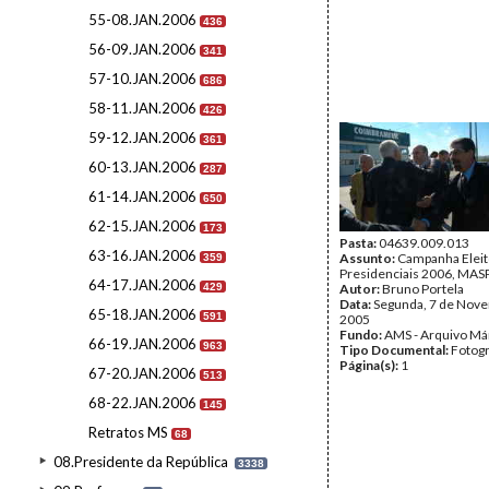
55-08.JAN.2006
436
56-09.JAN.2006
341
57-10.JAN.2006
686
58-11.JAN.2006
426
59-12.JAN.2006
361
60-13.JAN.2006
287
61-14.JAN.2006
650
62-15.JAN.2006
173
Pasta:
04639.009.013
63-16.JAN.2006
Assunto:
Campanha Eleit
359
Presidenciais 2006, MASP
64-17.JAN.2006
429
Autor:
Bruno Portela
Data:
Segunda, 7 de Nov
65-18.JAN.2006
591
2005
Fundo:
AMS - Arquivo Má
66-19.JAN.2006
963
Tipo Documental:
Fotogr
Página(s):
1
67-20.JAN.2006
513
68-22.JAN.2006
145
Retratos MS
68
08.Presidente da República
3338