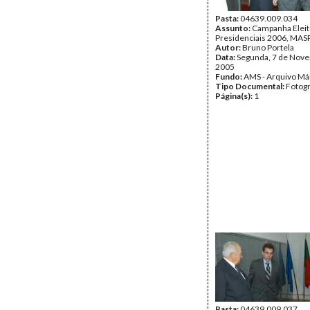
Pasta:
04639.009.034
Assunto:
Campanha Eleit
Presidenciais 2006, MASP
Autor:
Bruno Portela
Data:
Segunda, 7 de Nov
2005
Fundo:
AMS - Arquivo Má
Tipo Documental:
Fotogr
Página(s):
1
Pasta:
04639.009.037