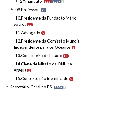
2.º mandato
123
1237
I
09.Professor
25
10.Presidente da Fundação Mário
Soares
12
11.Advogado
5
12.Presidente da Comissão Mundial
Independente para os Oceanos
6
13.Conselheiro de Estado
20
14.Chefe de Missão da ONU na
Argélia
2
15.Contexto não identificado
6
Secretário-Geral do PS
1380
I