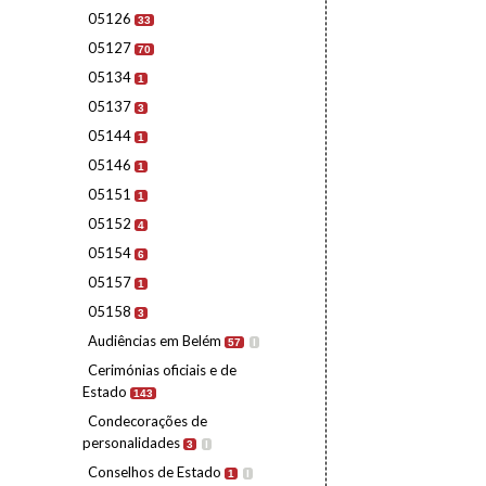
05126
33
05127
70
05134
1
05137
3
05144
1
05146
1
05151
1
05152
4
05154
6
05157
1
05158
3
Audiências em Belém
57
I
Cerimónias oficiais e de
Estado
143
Condecorações de
personalidades
3
I
Conselhos de Estado
1
I