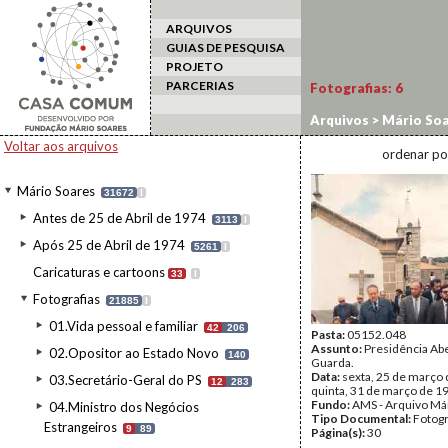
ARQUIVOS
GUIAS DE PESQUISA
PROJETO
PARCERIAS
Fotografias:
6
Arquivos
>
Mário Soa
>
Guarda
Voltar aos arquivos
ordenar po
Mário Soares
31672
I
Antes de 25 de Abril de 1974
3113
I
Após 25 de Abril de 1974
5261
I
Caricaturas e cartoons
33
I
Fotografias
21885
I
01.Vida pessoal e familiar
42
206
Pasta:
05152.048
Assunto:
Presidência Abe
02.Opositor ao Estado Novo
140
Guarda.
Data:
sexta, 25 de março 
03.Secretário-Geral do PS
12
283
quinta, 31 de março de 1
Fundo:
AMS - Arquivo Má
04.Ministro dos Negócios
Tipo Documental:
Fotogr
Estrangeiros
9
89
Página(s):
30