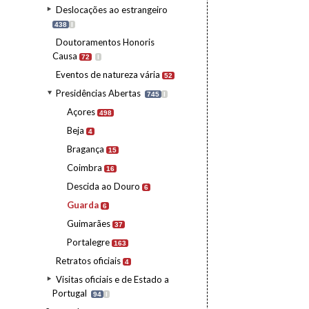
Deslocações ao estrangeiro
438
I
Doutoramentos Honoris
Causa
72
I
Eventos de natureza vária
52
Presidências Abertas
745
I
Açores
498
Beja
4
Bragança
15
Coimbra
16
Descida ao Douro
6
Guarda
6
Guimarães
37
Portalegre
163
Retratos oficiais
4
Visitas oficiais e de Estado a
Portugal
94
I