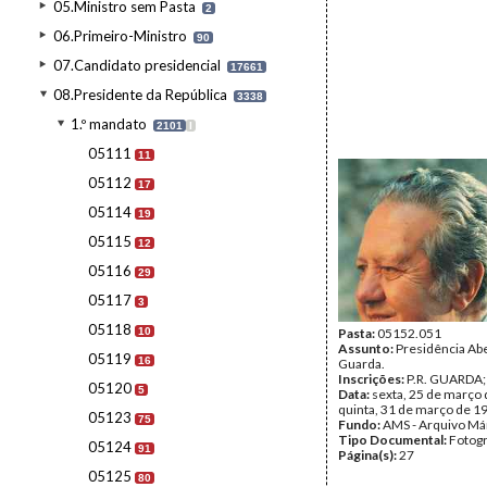
05.Ministro sem Pasta
2
06.Primeiro-Ministro
90
07.Candidato presidencial
17661
08.Presidente da República
3338
1.º mandato
2101
I
05111
11
05112
17
05114
19
05115
12
05116
29
05117
3
05118
10
Pasta:
05152.051
Assunto:
Presidência Abe
05119
16
Guarda.
Inscrições:
P.R. GUARDA
05120
5
Data:
sexta, 25 de março 
quinta, 31 de março de 1
05123
75
Fundo:
AMS - Arquivo Má
Tipo Documental:
Fotogr
05124
91
Página(s):
27
05125
80