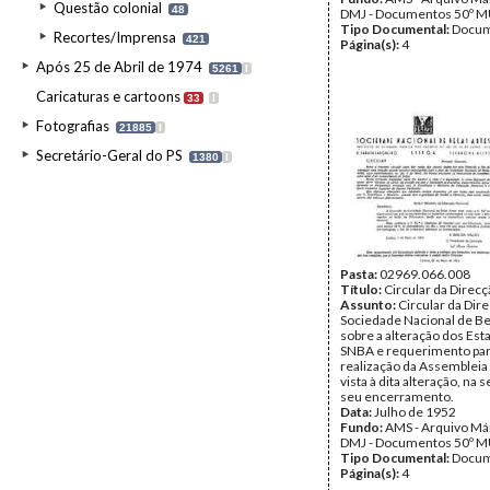
Questão colonial
48
DMJ - Documentos 50º M
Tipo Documental:
Docum
Recortes/Imprensa
421
Página(s):
4
Após 25 de Abril de 1974
5261
I
Caricaturas e cartoons
33
I
Fotografias
21885
I
Secretário-Geral do PS
1380
I
Pasta:
02969.066.008
Título:
Circular da Direc
Assunto:
Circular da Dir
Sociedade Nacional de Be
sobre a alteração dos Est
SNBA e requerimento pa
realização da Assembleia
vista à dita alteração, na
seu encerramento.
Data:
Julho de 1952
Fundo:
AMS - Arquivo Már
DMJ - Documentos 50º M
Tipo Documental:
Docum
Página(s):
4