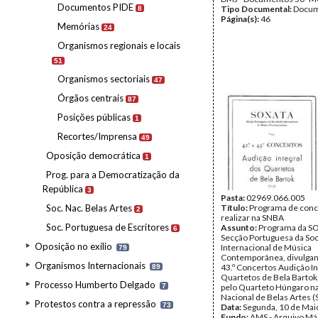
Documentos PIDE
Tipo Documental:
Docum
8
Página(s):
46
Memórias
24
Organismos regionais e locais
51
Organismos sectoriais
47
Órgãos centrais
87
Posições públicas
1
Recortes/Imprensa
49
Oposição democrática
1
Prog. para a Democratização da
República
3
Pasta:
02969.066.005
Soc. Nac. Belas Artes
Título:
Programa de conc
2
realizar na SNBA
Soc. Portuguesa de Escritores
Assunto:
Programa da S
6
Secção Portuguesa da So
Oposição no exílio
Internacional de Música
79
Contemporânea, divulgand
Organismos Internacionais
43.º Concertos Audição In
89
Quartetos de Bela Bartok,
Processo Humberto Delgado
7
pelo Quarteto Húngaro n
Nacional de Belas Artes 
Protestos contra a repressão
73
Data:
Segunda, 10 de Mai
Fundo:
AMS - Arquivo Már