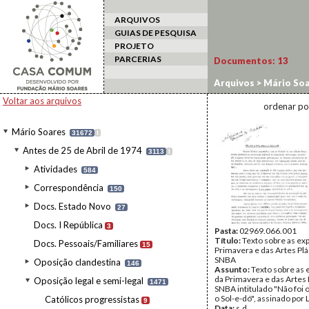
ARQUIVOS
GUIAS DE PESQUISA
PROJETO
PARCERIAS
Documentos:
13
Arquivos
>
Mário Soa
Actividades culturai
Voltar aos arquivos
ordenar po
Mário Soares
31672
I
Antes de 25 de Abril de 1974
3113
I
Atividades
584
Correspondência
150
Docs. Estado Novo
27
Docs. I República
3
Pasta:
02969.066.001
Título:
Texto sobre as ex
Docs. Pessoais/Familiares
15
Primavera e das Artes Plá
SNBA
Oposição clandestina
146
Assunto:
Texto sobre as 
da Primavera e das Artes 
Oposição legal e semi-legal
1471
SNBA intitulado "Não foi o
o Sol-e-dó", assinado por
Católicos progressistas
9
Data:
s.d.