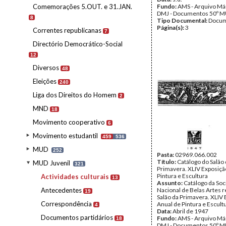
Comemorações 5.OUT. e 31.JAN.
Fundo:
AMS - Arquivo Már
DMJ - Documentos 50º M
8
Tipo Documental:
Docum
Página(s):
3
Correntes republicanas
7
Directório Democrático-Social
12
Diversos
48
Eleições
240
Liga dos Direitos do Homem
2
MND
18
Movimento cooperativo
6
Movimento estudantil
459
536
MUD
252
Pasta:
02969.066.002
Título:
Catálogo do Salão
MUD Juvenil
321
Primavera. XLIV Exposiçã
Pintura e Escultura
Actividades culturais
13
Assunto:
Catálogo da So
Antecedentes
Nacional de Belas Artes r
19
Salão da Primavera. XLIV
Correspondência
Anual de Pintura e Escult
4
Data:
Abril de 1947
Documentos partidários
Fundo:
AMS - Arquivo Már
18
DMJ - Documentos 50º M