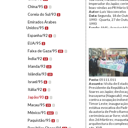
Imperador do Japão; ceri
China/95
9
I
boas-vindas ao PR Mário 
Autor:
Luís Vasconcelos
Coreia do Sul/93
3
Data:
Segunda, 18 de Out
1993 - Quarta, 27 de Out
Emirados Árabes
1993
Unidos/95
Fundo:
AMS - Arquivo Má
1
Tipo Documental:
Fotogr
Espanha/92
Página(s):
37
5
I
EUA/95
3
Faixa de Gaza/95
20
I
Índia/92
12
I
Irlanda/93
15
Islândia/93
10
Pasta:
05111.011
Israel/95
6
I
Assunto:
Visita de Estad
Presidente da República 
Itália/92
2
I
Soares ao Japão; deslocaç
Inasayama (Nagasaki); ma
Japão/93
8
I
contra a ocupação indoné
Timor Leste; inauguraçã
Macau/95
15
I
estátua evocativa do Padre
da autoria de Pedro Ramo
México/91
662
I
cerimónia ao ar livre; vis
dos 26 Mártires; maqueta
Paquistão/95
3
I
arquitectura do complexo
séc. XVII.