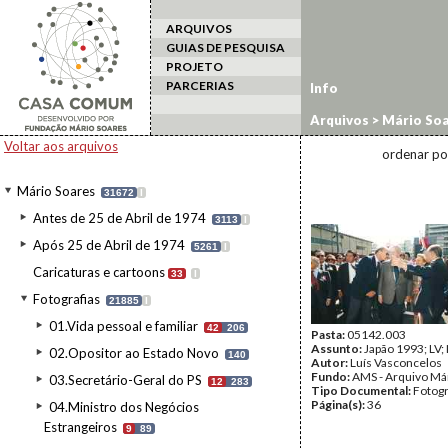
ARQUIVOS
GUIAS DE PESQUISA
PROJETO
PARCERIAS
Info
Arquivos
>
Mário Soa
estrangeiro
>
Japão/
Voltar aos arquivos
ordenar po
Mário Soares
31672
I
Antes de 25 de Abril de 1974
3113
I
Após 25 de Abril de 1974
5261
I
Caricaturas e cartoons
33
I
Fotografias
21885
I
01.Vida pessoal e familiar
42
206
Pasta:
05142.003
Assunto:
Japão 1993; LV;
02.Opositor ao Estado Novo
140
Autor:
Luís Vasconcelos
Fundo:
AMS - Arquivo Má
03.Secretário-Geral do PS
12
283
Tipo Documental:
Fotogr
Página(s):
36
04.Ministro dos Negócios
Estrangeiros
9
89