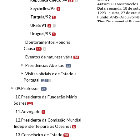
República Checa/94
18
I
Autor:
Luís Vasconcelos
Seychelles/95
Data:
segunda, 18 de out
1
1993 - quarta, 27 de outu
Turquia/92
Fundo:
AMS - Arquivo Má
1
Tipo Documental:
Fotogr
URSS/91
Página(s):
24
3
I
Uruguai/95
3
Doutoramentos Honoris
Causa
15
I
Eventos de natureza vária
26
Presidências Abertas
22
Visitas oficiais e de Estado a
Portugal
114
I
09.Professor
25
10.Presidente da Fundação Mário
Soares
12
11.Advogado
5
12.Presidente da Comissão Mundial
Independente para os Oceanos
6
13.Conselheiro de Estado
20