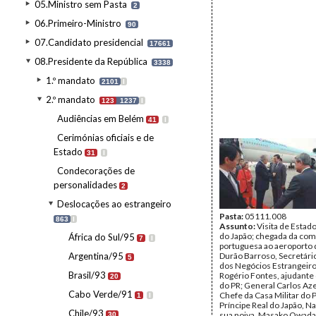
05.Ministro sem Pasta
2
06.Primeiro-Ministro
90
07.Candidato presidencial
17661
08.Presidente da República
3338
1.º mandato
2101
I
2.º mandato
123
1237
I
Audiências em Belém
41
I
Cerimónias oficiais e de
Estado
31
I
Condecorações de
personalidades
2
Deslocações ao estrangeiro
Pasta:
05111.008
863
I
Assunto:
Visita de Estad
do Japão; chegada da com
África do Sul/95
7
I
portuguesa ao aeroporto 
Argentina/95
Durão Barroso, Secretári
5
dos Negócios Estrangeiro
Brasil/93
Rogério Fontes, ajudante
20
do PR; General Carlos Az
Cabo Verde/91
Chefe da Casa Militar do P
1
I
Príncipe Real do Japão, Na
Chile/93
sua noiva, Masako Owada;
30