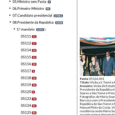
05.Ministro sem Pasta
2
06.Primeiro-Ministro
90
07.Candidato presidencial
17661
08.Presidente da República
3338
1.º mandato
2101
I
05111
11
05112
17
05114
19
05115
12
05116
29
05117
3
05118
10
Pasta:
05126.001
Título:
Visita a S. Tomé e 
05119
16
Assunto:
Visita de Estad
Presidente da República 
05120
5
Soares a São Tomé e Prínc
Fotografias de Mário Soa
05123
75
Barroso com o President
República de São Tomé e P
05124
91
Manuel Pinto da Costa. Vis
residência onde Mário So
05125
80
quando esteve deportad