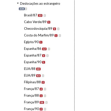
Deslocações ao estrangeiro
438
I
Brasil/87
33
I
Cabo Verde/89
3
Checoslováquia/89
5
I
Costa do Marfim/89
1
I
Egipto/90
1
Espanha/86
12
I
Espanha/87
4
I
Espanha/90
1
EUA/88
40
EUA/89
83
I
Filipinas/88
2
França/87
4
I
França/88
1
I
França/89
56
I
França/90
2
I