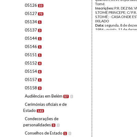
Tomé.
05126
33
Inscrições:
P.R. DEZ 86; V
S.TOMÉ PRINCEPE; C/ P.R.
05127
70
S.TOMÉ; - CASA ONDE E
IXILADO
05134
1
Data:
segunda, 8 de dez
1986 - quinta, 11 de dez
05137
3
1986
05144
Fundo:
AMS - Arquivo Má
1
Tipo Documental:
Fotogr
05146
Página(s):
31
1
05151
1
05152
4
05154
6
05157
1
05158
3
Audiências em Belém
57
I
Cerimónias oficiais e de
Estado
143
Condecorações de
personalidades
3
I
Conselhos de Estado
1
I