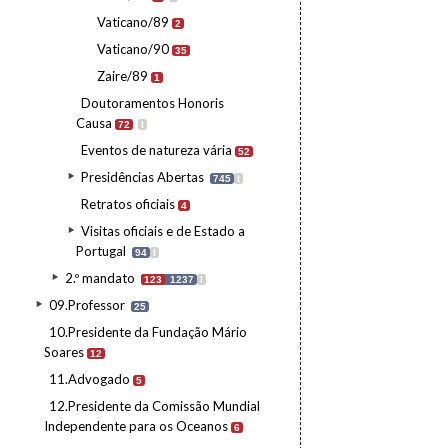
Vaticano/89
2
Vaticano/90
35
Zaire/89
1
Doutoramentos Honoris
Causa
72
I
Eventos de natureza vária
52
Presidências Abertas
745
I
Retratos oficiais
4
Visitas oficiais e de Estado a
Portugal
94
I
2.º mandato
123
1237
I
09.Professor
25
10.Presidente da Fundação Mário
Soares
12
11.Advogado
5
12.Presidente da Comissão Mundial
Independente para os Oceanos
6