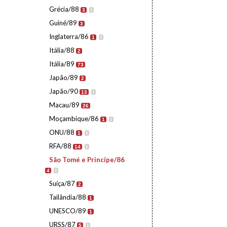
Grécia/88
3
I
Guiné/89
3
Inglaterra/86
1
I
Itália/88
2
Itália/89
73
Japão/89
2
Japão/90
13
I
Macau/89
26
Moçambique/86
1
I
ONU/88
1
I
RFA/88
14
I
São Tomé e Princípe/86
4
I
Suíça/87
2
Tailândia/88
1
UNESCO/89
1
URSS/87
5
I