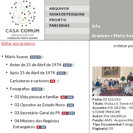
ARQUIVOS
GUIAS DE PESQUISA
PROJETO
PARCERIAS
Info
Arquivos
>
Mário Soa
estrangeiro
>
São To
Voltar aos arquivos
ordenar po
Mário Soares
31672
I
Antes de 25 de Abril de 1974
3113
I
Após 25 de Abril de 1974
5261
I
Caricaturas e cartoons
33
I
Fotografias
21885
I
01.Vida pessoal e familiar
42
206
Pasta:
05126.010
Título:
Visita a S. Tomé e 
02.Opositor ao Estado Novo
140
Assunto:
P.R. DEZ 86; - V
S.TOME PRINCIPE
03.Secretário-Geral do PS
12
283
Autor:
Por identificar
Fundo:
AMS - Arquivo Má
04.Ministro dos Negócios
Tipo Documental:
Fotogr
Estrangeiros
9
89
Página(s):
39