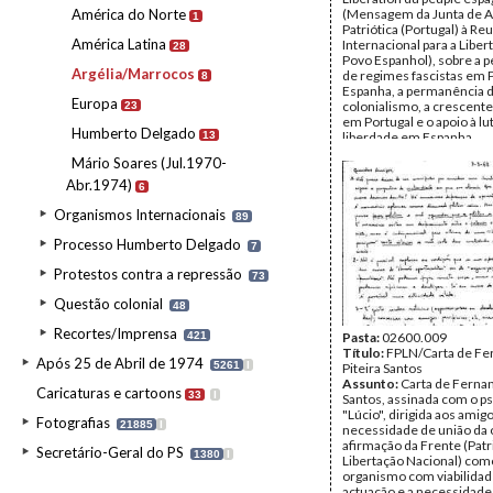
América do Norte
(Mensagem da Junta de 
1
Patriótica (Portugal) à Re
América Latina
Internacional para a Liber
28
Povo Espanhol), sobre a 
Argélia/Marrocos
de regimes fascistas em P
8
Espanha, a permanência 
Europa
colonialismo, a crescent
23
em Portugal e o apoio à lu
Humberto Delgado
13
liberdade em Espanha
Data:
Abril de 1962
Mário Soares (Jul.1970-
Fundo:
AMS - Arquivo Má
Tipo Documental:
Docum
Abr.1974)
6
Página(s):
2
Organismos Internacionais
89
Processo Humberto Delgado
7
Protestos contra a repressão
73
Questão colonial
48
Recortes/Imprensa
421
Pasta:
02600.009
Título:
FPLN/Carta de Fe
Após 25 de Abril de 1974
5261
I
Piteira Santos
Assunto:
Carta de Fernan
Caricaturas e cartoons
33
I
Santos, assinada com o 
"Lúcio", dirigida aos amig
Fotografias
21885
I
necessidade de união da 
afirmação da Frente (Patr
Secretário-Geral do PS
1380
I
Libertação Nacional) co
organismo com viabilidad
actuação e a necessidade