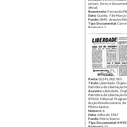
jornais, livros e documen
oficial.
Remetente:
Fernando Pit
Data:
Quinta, 7 de Março
Fundo:
AMS - Arquivo Má
Tipo Documental:
Corre
Página(s):
2
Pasta:
02241.002.001
Título:
Liberdade. Órgão 
Patriótica de Libertação 
Assunto:
Liberdade. Órg
Patriótica de Libertação 
(FPLN). Editorial: Program
Acção Revolucionária, d
Piteira Santos.
Número:
6
Data:
Julho de 1967
Fundo:
Mário Soares
Tipo Documental:
IMPR
Página(s):
12