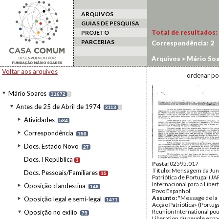
ARQUIVOS
GUIAS DE PESQUISA
Total de resultados:
PROJETO
PARCERIAS
Correspondência:
2
Arquivos
>
Mário Soa
Voltar aos arquivos
ordenar po
Mário Soares
31672
I
Antes de 25 de Abril de 1974
3113
I
Atividades
584
Correspondência
150
Docs. Estado Novo
27
Docs. I República
3
Pasta:
02595.017
Título:
Mensagem da Jun
Docs. Pessoais/Familiares
15
Patriótica de Portugal (JA
Internacional para a Liber
Oposição clandestina
146
Povo Espanhol
Assunto:
"Message de la 
Oposição legal e semi-legal
1471
Acção Patriótica» (Portugal
Reunion International pou
Oposição no exílio
79
Liberation du peuple espa