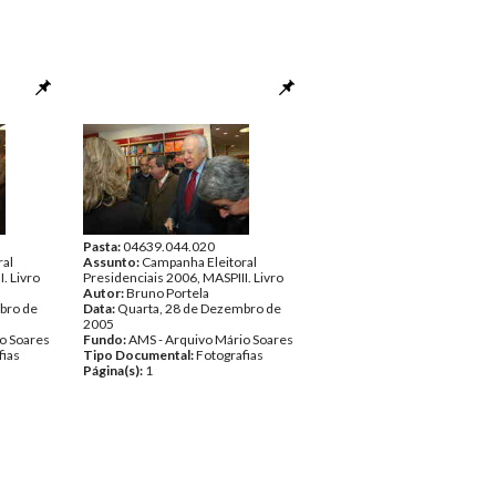
Pasta:
04639.044.020
ral
Assunto:
Campanha Eleitoral
. Livro
Presidenciais 2006, MASPIII. Livro
Autor:
Bruno Portela
bro de
Data:
Quarta, 28 de Dezembro de
2005
o Soares
Fundo:
AMS - Arquivo Mário Soares
fias
Tipo Documental:
Fotografias
Página(s):
1