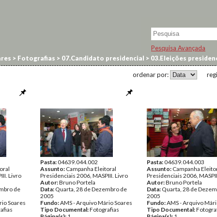
Pesquisa Avançada
res
>
Fotografias
>
07.Candidato presidencial
>
03.Eleições preside
ordenar por:
reg
Pasta:
04639.044.002
Pasta:
04639.044.003
oral
Assunto:
Campanha Eleitoral
Assunto:
Campanha Eleito
II. Livro
Presidenciais 2006, MASPIII. Livro
Presidenciais 2006, MASPIII
Autor:
Bruno Portela
Autor:
Bruno Portela
embro de
Data:
Quarta, 28 de Dezembro de
Data:
Quarta, 28 de Dezem
2005
2005
rio Soares
Fundo:
AMS - Arquivo Mário Soares
Fundo:
AMS - Arquivo Mári
afias
Tipo Documental:
Fotografias
Tipo Documental:
Fotogra
Página(s):
1
Página(s):
1