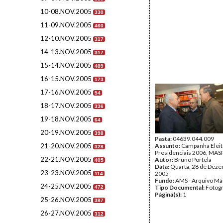
10-08.NOV.2005
330
11-09.NOV.2005
460
12-10.NOV.2005
317
14-13.NOV.2005
317
15-14.NOV.2005
489
16-15.NOV.2005
173
17-16.NOV.2005
54
18-17.NOV.2005
336
19-18.NOV.2005
64
20-19.NOV.2005
398
Pasta:
04639.044.009
21-20.NOV.2005
Assunto:
Campanha Eleit
328
Presidenciais 2006, MASPI
22-21.NOV.2005
Autor:
Bruno Portela
405
Data:
Quarta, 28 de Dez
23-23.NOV.2005
2005
114
Fundo:
AMS - Arquivo Má
24-25.NOV.2005
Tipo Documental:
Fotogr
472
Página(s):
1
25-26.NOV.2005
387
26-27.NOV.2005
312