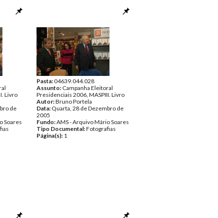
Pasta:
04639.044.028
ral
Assunto:
Campanha Eleitoral
. Livro
Presidenciais 2006, MASPIII. Livro
Autor:
Bruno Portela
bro de
Data:
Quarta, 28 de Dezembro de
2005
o Soares
Fundo:
AMS - Arquivo Mário Soares
fias
Tipo Documental:
Fotografias
Página(s):
1