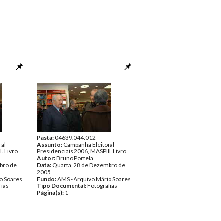
Pasta:
04639.044.012
ral
Assunto:
Campanha Eleitoral
. Livro
Presidenciais 2006, MASPIII. Livro
Autor:
Bruno Portela
bro de
Data:
Quarta, 28 de Dezembro de
2005
o Soares
Fundo:
AMS - Arquivo Mário Soares
fias
Tipo Documental:
Fotografias
Página(s):
1