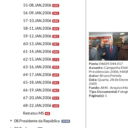
55-08.JAN.2006
436
56-09.JAN.2006
341
57-10.JAN.2006
686
58-11.JAN.2006
426
59-12.JAN.2006
361
60-13.JAN.2006
287
61-14.JAN.2006
650
62-15.JAN.2006
173
Pasta:
04639.044.017
63-16.JAN.2006
Assunto:
Campanha Eleit
359
Presidenciais 2006, MASPI
64-17.JAN.2006
429
Autor:
Bruno Portela
Data:
Quarta, 28 de Dez
65-18.JAN.2006
591
2005
Fundo:
AMS - Arquivo Má
66-19.JAN.2006
963
Tipo Documental:
Fotogr
Página(s):
1
67-20.JAN.2006
513
68-22.JAN.2006
145
Retratos MS
68
08.Presidente da República
3338