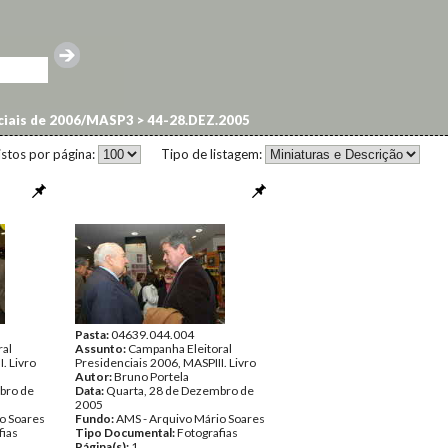
nciais de 2006/MASP3
>
44-28.DEZ.2005
istos por página:
Tipo de listagem:
Pasta:
04639.044.004
ral
Assunto:
Campanha Eleitoral
. Livro
Presidenciais 2006, MASPIII. Livro
Autor:
Bruno Portela
bro de
Data:
Quarta, 28 de Dezembro de
2005
o Soares
Fundo:
AMS - Arquivo Mário Soares
fias
Tipo Documental:
Fotografias
Página(s):
1