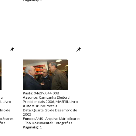
Pasta:
04639.044.008
ral
Assunto:
Campanha Eleitoral
. Livro
Presidenciais 2006, MASPIII. Livro
Autor:
Bruno Portela
bro de
Data:
Quarta, 28 de Dezembro de
2005
o Soares
Fundo:
AMS - Arquivo Mário Soares
fias
Tipo Documental:
Fotografias
Página(s):
1