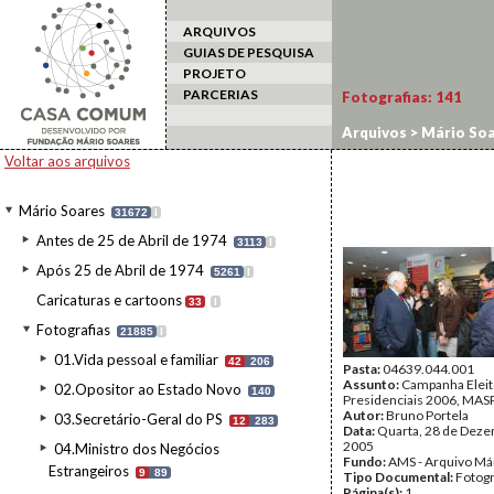
ARQUIVOS
GUIAS DE PESQUISA
PROJETO
PARCERIAS
Fotografias:
141
Arquivos
>
Mário Soa
Voltar aos arquivos
Mário Soares
31672
I
Antes de 25 de Abril de 1974
3113
I
Após 25 de Abril de 1974
5261
I
Caricaturas e cartoons
33
I
Fotografias
21885
I
01.Vida pessoal e familiar
42
206
Pasta:
04639.044.001
Assunto:
Campanha Eleit
02.Opositor ao Estado Novo
140
Presidenciais 2006, MASPI
Autor:
Bruno Portela
03.Secretário-Geral do PS
12
283
Data:
Quarta, 28 de Dez
2005
04.Ministro dos Negócios
Fundo:
AMS - Arquivo Má
Estrangeiros
9
89
Tipo Documental:
Fotogr
Página(s):
1