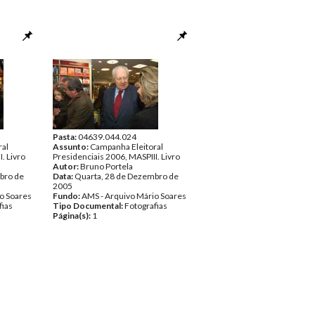
Pasta:
04639.044.024
ral
Assunto:
Campanha Eleitoral
. Livro
Presidenciais 2006, MASPIII. Livro
Autor:
Bruno Portela
bro de
Data:
Quarta, 28 de Dezembro de
2005
o Soares
Fundo:
AMS - Arquivo Mário Soares
fias
Tipo Documental:
Fotografias
Página(s):
1