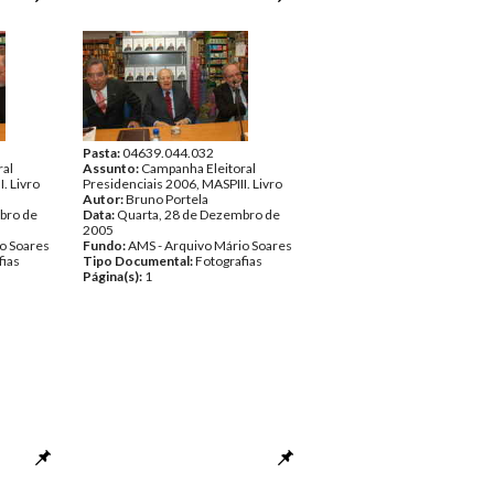
Pasta:
04639.044.032
ral
Assunto:
Campanha Eleitoral
. Livro
Presidenciais 2006, MASPIII. Livro
Autor:
Bruno Portela
bro de
Data:
Quarta, 28 de Dezembro de
2005
o Soares
Fundo:
AMS - Arquivo Mário Soares
fias
Tipo Documental:
Fotografias
Página(s):
1