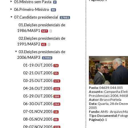
05.Ministro sem Pasta
2
06.Primeiro-Ministro
90
07.Candidato presidencial
17661
01.Eleições presidenciais de
1986/MASP1
527
I
02.Eleições presidenciais de
1991/MASP2
41
I
03.Eleições presidenciais de
2006/MASP3
17093
01-19.OUT.2005
74
02-21.OUT.2005
55
03-25.OUT.2005
172
Pasta:
04639.044.005
04-26.OUT.2005
116
Assunto:
Campanha Eleit
Presidenciais 2006, MASPI
05-29.OUT.2005
386
Autor:
Bruno Portela
06-30.OUT.2005
Data:
Quarta, 28 de Dez
264
2005
07-01.NOV.2005
Fundo:
AMS - Arquivo Má
16
Tipo Documental:
Fotogr
08-05.NOV.2005
Página(s):
1
86
09-07.NOV.2005
339