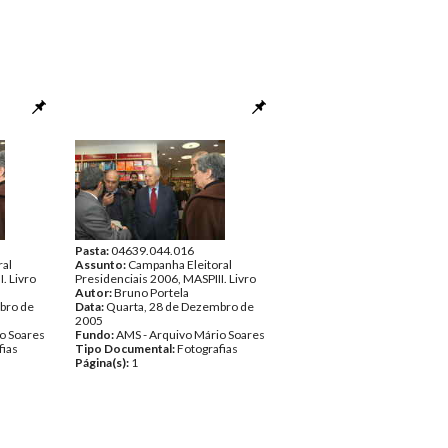
Pasta:
04639.044.016
ral
Assunto:
Campanha Eleitoral
. Livro
Presidenciais 2006, MASPIII. Livro
Autor:
Bruno Portela
bro de
Data:
Quarta, 28 de Dezembro de
2005
o Soares
Fundo:
AMS - Arquivo Mário Soares
fias
Tipo Documental:
Fotografias
Página(s):
1