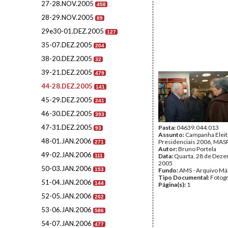
27-28.NOV.2005
458
28-29.NOV.2005
89
29e30-01.DEZ.2005
127
35-07.DEZ.2005
204
38-20.DEZ.2005
32
39-21.DEZ.2005
479
44-28.DEZ.2005
141
45-29.DEZ.2005
241
46-30.DEZ.2005
393
47-31.DEZ.2005
Pasta:
04639.044.013
93
Assunto:
Campanha Eleit
48-01.JAN.2006
Presidenciais 2006, MASPI
271
Autor:
Bruno Portela
49-02.JAN.2006
Data:
Quarta, 28 de Dez
111
2005
50-03.JAN.2006
153
Fundo:
AMS - Arquivo Má
Tipo Documental:
Fotogr
51-04.JAN.2006
144
Página(s):
1
52-05.JAN.2006
202
53-06.JAN.2006
586
54-07.JAN.2006
477