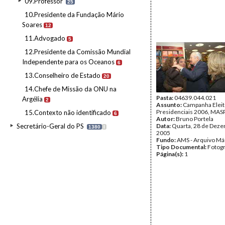
09.Professor
25
10.Presidente da Fundação Mário
Soares
12
11.Advogado
5
12.Presidente da Comissão Mundial
Independente para os Oceanos
6
13.Conselheiro de Estado
20
14.Chefe de Missão da ONU na
Pasta:
04639.044.021
Argélia
2
Assunto:
Campanha Eleit
Presidenciais 2006, MASPI
15.Contexto não identificado
6
Autor:
Bruno Portela
Secretário-Geral do PS
Data:
Quarta, 28 de Dez
1380
I
2005
Fundo:
AMS - Arquivo Má
Tipo Documental:
Fotogr
Página(s):
1