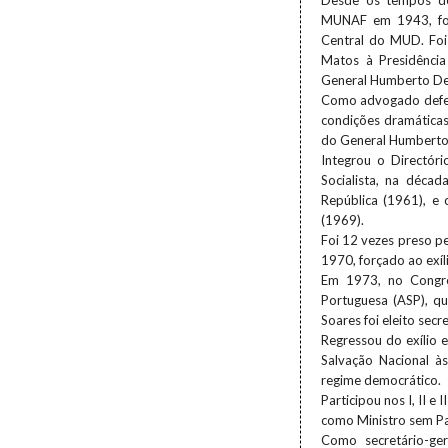
Desde os tempos de 
MUNAF em 1943, fo
Central do MUD. Foi
Matos à Presidênci
General Humberto D
Como advogado defens
condições dramáticas,
do General Humberto 
Integrou o Directór
Socialista, na déca
República (1961), e
(1969).
Foi 12 vezes preso p
1970, forçado ao exíl
Em 1973, no Congres
Portuguesa (ASP), qu
Soares foi eleito sec
Regressou do exílio 
Salvação Nacional à
regime democrático.
Participou nos I, II e
como Ministro sem Pa
Como secretário-ge