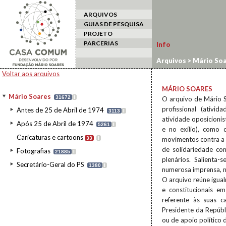
ARQUIVOS
GUIAS DE PESQUISA
PROJETO
PARCERIAS
Info
Arquivos
>
Mário Soa
Voltar aos arquivos
MÁRIO SOARES
Mário Soares
31672
I
O arquivo de Mário S
profissional (ativid
Antes de 25 de Abril de 1974
3113
I
atividade oposicionis
Após 25 de Abril de 1974
5261
I
e no exílio), como
Caricaturas e cartoons
33
I
movimentos contra a c
de solidariedade co
Fotografias
21885
I
plenários. Salienta
Secretário-Geral do PS
1380
I
numerosa imprensa, na
O arquivo reúne igua
e constitucionais e
referente às suas c
Presidente da Repúbli
ou de apoio político d