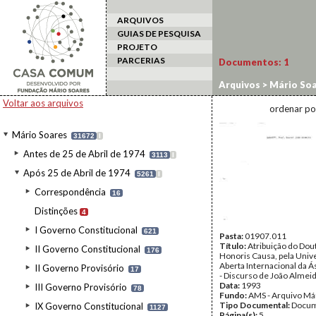
ARQUIVOS
GUIAS DE PESQUISA
PROJETO
PARCERIAS
Documentos:
1
Arquivos
>
Mário Soa
Doutoramentos
Voltar aos arquivos
ordenar po
Mário Soares
31672
I
Antes de 25 de Abril de 1974
3113
I
Após 25 de Abril de 1974
5261
I
Correspondência
16
Distinções
4
I Governo Constitucional
621
Pasta:
01907.011
Título:
Atribuição do Do
II Governo Constitucional
176
Honoris Causa, pela Univ
Aberta Internacional da Á
II Governo Provisório
17
- Discurso de João Almeid
Data:
1993
III Governo Provisório
78
Fundo:
AMS - Arquivo Má
Tipo Documental:
Docum
IX Governo Constitucional
1127
Página(s):
5