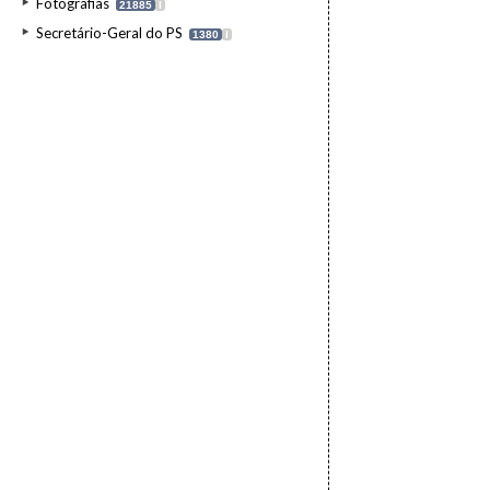
Fotografias
21885
I
Secretário-Geral do PS
1380
I