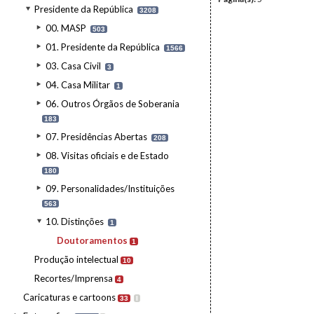
Presidente da República
3208
00. MASP
503
01. Presidente da República
1566
03. Casa Civil
3
04. Casa Militar
1
06. Outros Órgãos de Soberania
183
07. Presidências Abertas
208
08. Visitas oficiais e de Estado
180
09. Personalidades/Instituições
563
10. Distinções
1
Doutoramentos
1
Produção intelectual
10
Recortes/Imprensa
4
Caricaturas e cartoons
33
I