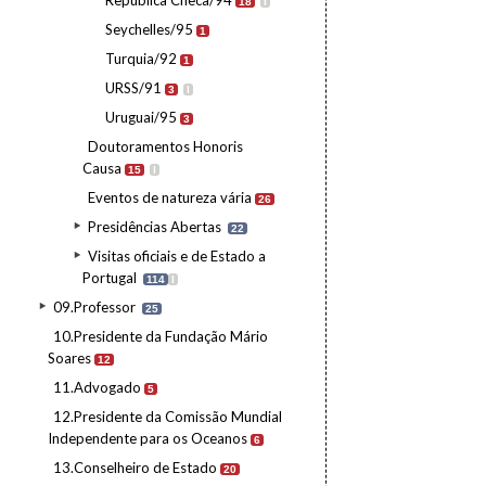
República Checa/94
18
I
Seychelles/95
1
Turquia/92
1
URSS/91
3
I
Uruguai/95
3
Doutoramentos Honoris
Causa
15
I
Eventos de natureza vária
26
Presidências Abertas
22
Visitas oficiais e de Estado a
Portugal
114
I
09.Professor
25
10.Presidente da Fundação Mário
Soares
12
11.Advogado
5
12.Presidente da Comissão Mundial
Independente para os Oceanos
6
13.Conselheiro de Estado
20