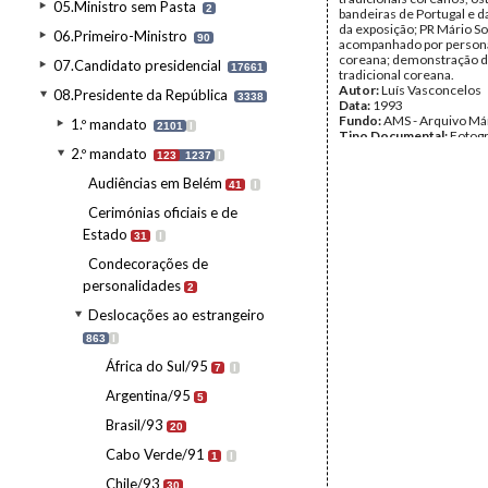
05.Ministro sem Pasta
2
bandeiras de Portugal e 
da exposição; PR Mário S
06.Primeiro-Ministro
90
acompanhado por person
coreana; demonstração de
07.Candidato presidencial
17661
tradicional coreana.
Autor:
Luís Vasconcelos
08.Presidente da República
3338
Data:
1993
Fundo:
AMS - Arquivo Má
1.º mandato
2101
I
Tipo Documental:
Fotogr
Página(s):
32
2.º mandato
123
1237
I
Audiências em Belém
41
I
Cerimónias oficiais e de
Estado
31
I
Condecorações de
personalidades
2
Deslocações ao estrangeiro
863
I
África do Sul/95
7
I
Argentina/95
5
Brasil/93
20
Cabo Verde/91
1
I
Chile/93
30