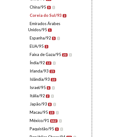
China/95
9
I
Coreia do Sul/93
3
Emirados Árabes
Unidos/95
1
Espanha/92
5
I
EUA/95
3
Faixa de Gaza/95
20
I
Índia/92
12
I
Irlanda/93
15
Islândia/93
10
Israel/95
6
I
Itália/92
2
I
Japão/93
8
I
Macau/95
15
I
México/91
662
I
Paquistão/95
3
I