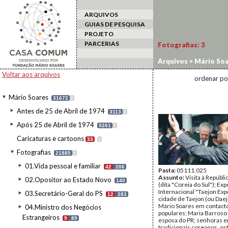
ARQUIVOS
GUIAS DE PESQUISA
PROJETO
PARCERIAS
Fotografias:
3
Arquivos
>
Mário Soa
estrangeiro
>
Coreia 
Voltar aos arquivos
ordenar po
Mário Soares
31672
I
Antes de 25 de Abril de 1974
3113
I
Após 25 de Abril de 1974
5261
I
Caricaturas e cartoons
33
I
Fotografias
21885
I
01.Vida pessoal e familiar
42
206
Pasta:
05111.025
Assunto:
Visita à Repúbli
02.Opositor ao Estado Novo
140
(dita "Coreia do Sul"); Ex
Internacional "Taejon Exp
03.Secretário-Geral do PS
12
283
cidade de Taejon (ou Daej
Mário Soares em contact
04.Ministro dos Negócios
populares; Maria Barroso
Estrangeiros
9
89
esposa do PR; senhoras e
tradicionais coreanos, o