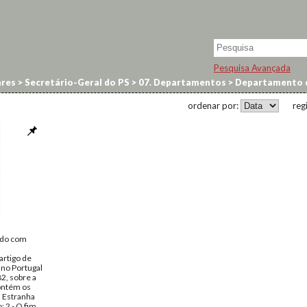
Pesquisa Avançada
res
>
Secretário-Geral do PS
>
07. Departamentos
>
Departamento 
ordenar por:
reg
rdo com
artigo de
 no Portugal
2, sobre a
Contém os
a Estranha
; 2 - O fim