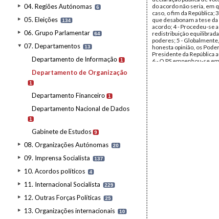
04. Regiões Autónomas
do acordo não seria, em 
6
caso, o fim da República; 
05. Eleições
que desabonam a tese da 
134
acordo; 4 - Procedeu-se 
06. Grupo Parlamentar
redistribuição equilibrad
64
poderes; 5 - Globalmente
07. Departamentos
honesta opinião, os Pode
13
Presidente da República
Departamento de Informação
1
6 - O PS empenhou-se em
Presidente da República 
Departamento de Organização
de interferência no proc
revisão; 7 - As soluções 
1
só foram aceites pelo PS
Departamento Financeiro
para desbloqueamneto d
1
de revisão e com ressalva
Departamento Nacional de Dados
insistente de outras melh
Quem inviabilizar a revis
1
assumirá perante o País a
correspondentes respons
Gabinete de Estudos
9
Data:
1982
Fundo:
AMS - Arquivo Má
08. Organizações Autónomas
20
Tipo Documental:
Docum
Página(s):
7
09. Imprensa Socialista
137
10. Acordos políticos
4
11. Internacional Socialista
229
12. Outras Forças Políticas
25
13. Organizações internacionais
10