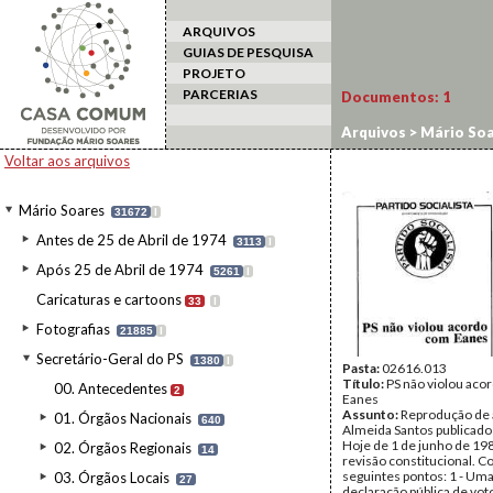
ARQUIVOS
GUIAS DE PESQUISA
PROJETO
PARCERIAS
Documentos:
1
Arquivos
>
Mário Soa
Voltar aos arquivos
Mário Soares
31672
I
Antes de 25 de Abril de 1974
3113
I
Após 25 de Abril de 1974
5261
I
Caricaturas e cartoons
33
I
Fotografias
21885
I
Secretário-Geral do PS
1380
I
Pasta:
02616.013
Título:
PS não violou aco
00. Antecedentes
2
Eanes
Assunto:
Reprodução de 
01. Órgãos Nacionais
640
Almeida Santos publicado
Hoje de 1 de junho de 198
02. Órgãos Regionais
14
revisão constitucional. 
seguintes pontos: 1 - Um
03. Órgãos Locais
27
declaração pública de voto