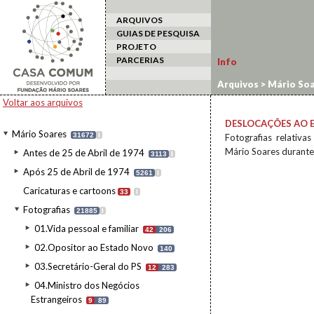
ARQUIVOS
GUIAS DE PESQUISA
PROJETO
PARCERIAS
Info
Arquivos
>
Mário Soa
estrangeiro
Voltar aos arquivos
DESLOCAÇÕES AO 
Mário Soares
31672
I
Fotografias relativa
Mário Soares durante
Antes de 25 de Abril de 1974
3113
I
Após 25 de Abril de 1974
5261
I
Caricaturas e cartoons
33
I
Fotografias
21885
I
01.Vida pessoal e familiar
42
206
02.Opositor ao Estado Novo
140
03.Secretário-Geral do PS
12
283
04.Ministro dos Negócios
Estrangeiros
9
89