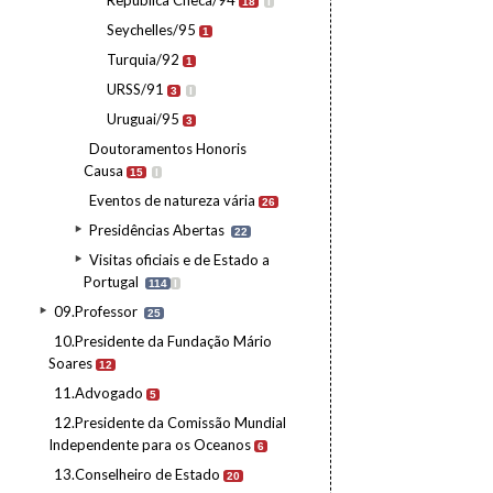
República Checa/94
18
I
Seychelles/95
1
Turquia/92
1
URSS/91
3
I
Uruguai/95
3
Doutoramentos Honoris
Causa
15
I
Eventos de natureza vária
26
Presidências Abertas
22
Visitas oficiais e de Estado a
Portugal
114
I
09.Professor
25
10.Presidente da Fundação Mário
Soares
12
11.Advogado
5
12.Presidente da Comissão Mundial
Independente para os Oceanos
6
13.Conselheiro de Estado
20