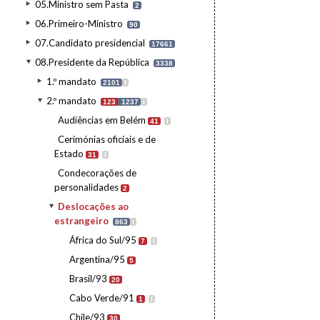
05.Ministro sem Pasta
2
06.Primeiro-Ministro
90
07.Candidato presidencial
17661
08.Presidente da República
3338
1.º mandato
2101
I
2.º mandato
123
1237
I
Audiências em Belém
41
I
Cerimónias oficiais e de
Estado
31
I
Condecorações de
personalidades
2
Deslocações ao
estrangeiro
863
I
África do Sul/95
7
I
Argentina/95
5
Brasil/93
20
Cabo Verde/91
1
I
Chile/93
30