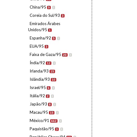
China/95
9
I
Coreia do Sul/93
3
Emirados Árabes
Unidos/95
1
Espanha/92
5
I
EUA/95
3
Faixa de Gaza/95
20
I
Índia/92
12
I
Irlanda/93
15
Islândia/93
10
Israel/95
6
I
Itália/92
2
I
Japão/93
8
I
Macau/95
15
I
México/91
662
I
Paquistão/95
3
I