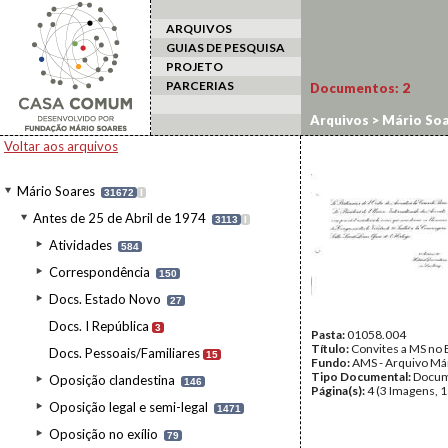
ARQUIVOS
GUIAS DE PESQUISA
PROJETO
PARCERIAS
Documentos:
2
Arquivos
>
Mário Soa
Voltar aos arquivos
Mário Soares
31672
I
Antes de 25 de Abril de 1974
3113
I
Atividades
584
Correspondência
150
Docs. Estado Novo
27
Docs. I República
3
Pasta:
01058.004
Título:
Convites a MS no E
Docs. Pessoais/Familiares
15
Fundo:
AMS - Arquivo Má
Tipo Documental:
Docum
Oposição clandestina
146
Página(s):
4 (3 Imagens, 1
Oposição legal e semi-legal
1471
Oposição no exílio
79