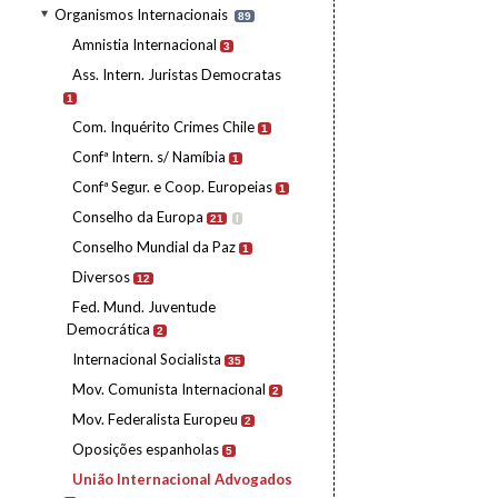
Organismos Internacionais
89
Amnistia Internacional
3
Ass. Intern. Juristas Democratas
1
Com. Inquérito Crimes Chile
1
Confª Intern. s/ Namíbia
1
Confª Segur. e Coop. Europeias
1
Conselho da Europa
21
I
Conselho Mundial da Paz
1
Diversos
12
Fed. Mund. Juventude
Democrática
2
Internacional Socialista
35
Mov. Comunista Internacional
2
Mov. Federalista Europeu
2
Oposições espanholas
5
União Internacional Advogados