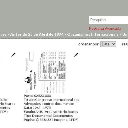
Pesquisa Avançada
res
>
Antes de 25 de Abril de 1974
>
Organismos Internacionais
>
Uni
ordenar por:
reg
Pasta:
02523.000
xílio
Título:
Congresso Internacional dos
rio Soares
Advogados e outros documentos
entos
Data:
1965 - 1975
 PDF)
Fundo:
AMS - Arquivo Mário Soares
Tipo Documental:
Documentos
Página(s):
338 (337 Imagens, 1 PDF)