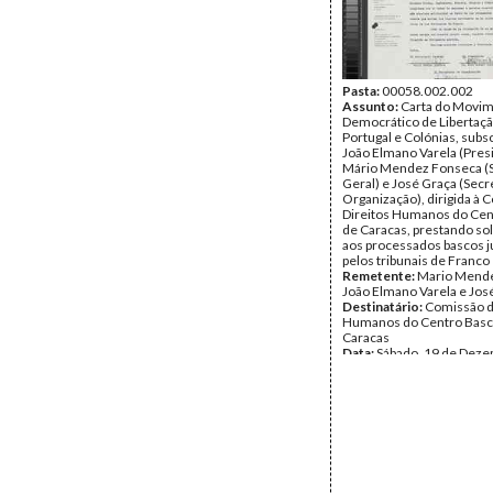
Pasta:
00058.002.002
Assunto:
Carta do Movi
Democrático de Libertaç
Portugal e Colónias, subsc
João Elmano Varela (Pres
Mário Mendez Fonseca (S
Geral) e José Graça (Secr
Organização), dirigida à 
Direitos Humanos do Cen
de Caracas, prestando so
aos processados bascos j
pelos tribunais de Franco
Remetente:
Mario Mende
João Elmano Varela e Jos
Destinatário:
Comissão d
Humanos do Centro Basc
Caracas
Data:
Sábado, 19 de Dez
1970
Fundo:
AMS - Arquivo Má
Tipo Documental:
Corre
Página(s):
1