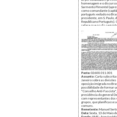
homenagem e o discurso
Sarmento Pimentel (apre
como comandante (capit
português exilado no Bras
presidente, em S. Paulo, 
Republicano Português). 
refere que no dia seguint
Maio?), saiu uma notícia 
recepção no jornal "Estad
Paulo", com o título "A op
portuguesa anuncia o iníc
revolucionária do seu M
Data:
c. Maio de 1959
Fundo:
AMS - Arquivo Má
Tipo Documental:
Docum
Página(s):
2
Pasta:
02600.011.001
Assunto:
Carta subscrita 
Janeiro sobre as divisões
oposição imigrada no Brasi
possibilidade de formar 
"Conselho Anti-Fascista",
presidência do general D
com representantes dos 
grupos, que planificasse 
comuns.
Remetente:
Manuel Sert
Data:
Sexta, 13 de Maio d
Fundo:
AMS - Arquivo Má