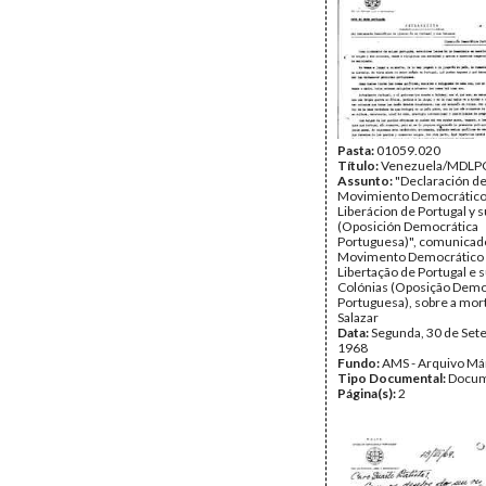
Pasta:
01059.020
Título:
Venezuela/MDLP
Assunto:
"Declaración de
Movimiento Democrático
Liberácion de Portugal y 
(Oposición Democrática
Portuguesa)", comunicad
Movimento Democrático
Libertação de Portugal e 
Colónias (Oposição Demo
Portuguesa), sobre a mor
Salazar
Data:
Segunda, 30 de Set
1968
Fundo:
AMS - Arquivo Má
Tipo Documental:
Docum
Página(s):
2