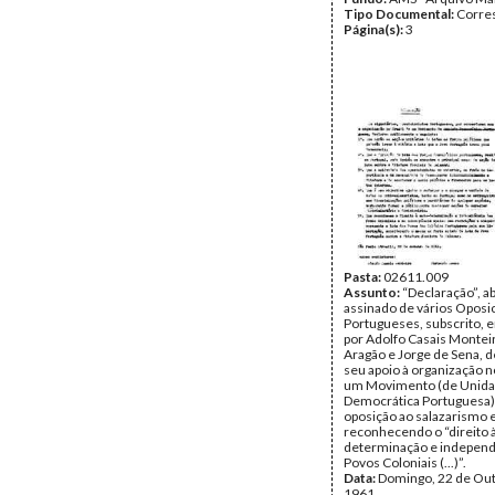
Tipo Documental:
Corre
Página(s):
3
Pasta:
02611.009
Assunto:
“Declaração”, a
assinado de vários Oposi
Portugueses, subscrito, e
por Adolfo Casais Montei
Aragão e Jorge de Sena, 
seu apoio à organização n
um Movimento (de Unid
Democrática Portuguesa)
oposição ao salazarismo 
reconhecendo o “direito à
determinação e independ
Povos Coloniais (...)”.
Data:
Domingo, 22 de Ou
1961