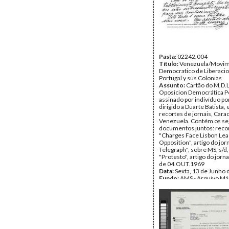
Pasta:
02242.004
Título:
Venezuela/Movi
Democratico de Liberaci
Portugal y sus Colonias
Assunto:
Cartão do M.D.L.
Oposicion Democrática P
assinado por indivíduo por
dirigido a Duarte Batista,
recortes de jornais, Cara
Venezuela. Contém os se
documentos juntos: reco
"Charges Face Lisbon Lea
Opposition", artigo do jorn
Telegraph", sobre MS, s/d,
"Protesto", artigo do jorn
de 04.OUT.1969
Data:
Sexta, 13 de Junho 
Fundo:
AMS - Arquivo Má
Tipo Documental:
Docum
Página(s):
3