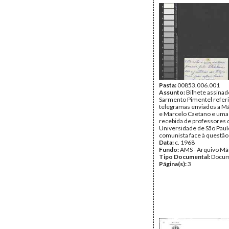
Portuguesa", com propos
programa a seguir, após a
anti-fascista.
Data:
Sexta, 1 de Junho d
Sábado, 18 de Agosto de 
Fundo:
AMS - Arquivo Má
Tipo Documental:
Docum
Página(s):
11
Pasta:
00853.006.001
Assunto:
Bilhete assinad
Sarmento Pimentel refer
telegramas enviados a Má
e Marcelo Caetano e uma 
recebida de professores 
Universidade de São Paul
comunista face à questão 
Data:
c. 1968
Fundo:
AMS - Arquivo Má
Tipo Documental:
Docum
Página(s):
3