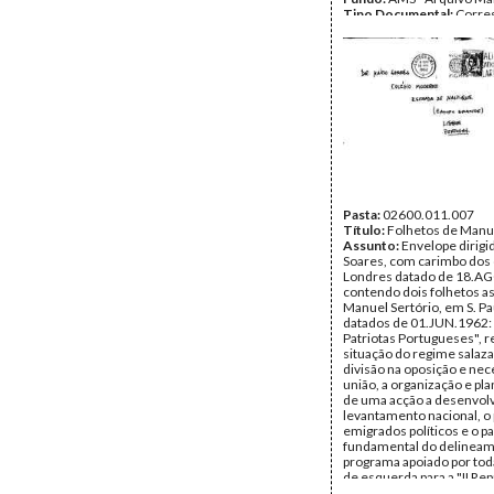
Tipo Documental:
Corre
Página(s):
2
Pasta:
02600.011.007
Título:
Folhetos de Manue
Assunto:
Envelope dirigi
Soares, com carimbo dos 
Londres datado de 18.A
contendo dois folhetos a
Manuel Sertório, em S. Pau
datados de 01.JUN.1962: 
Patriotas Portugueses", r
situação do regime salazar
divisão na oposição e ne
união, a organização e p
de uma acção a desenvolv
levantamento nacional, o 
emigrados políticos e o p
fundamental do delinea
programa apoiado por tod
de esquerda para a "II Rep
"Plataforma para a II Repú