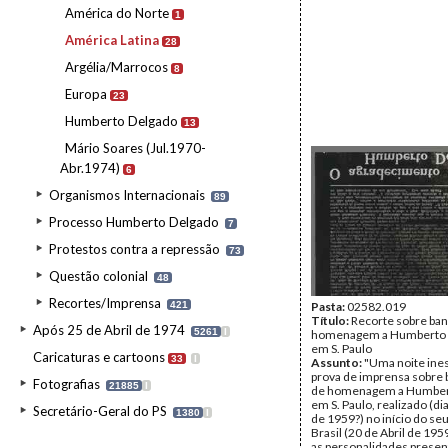
América do Norte
1
América Latina
28
Argélia/Marrocos
8
Europa
23
Humberto Delgado
13
Mário Soares (Jul.1970-
Abr.1974)
6
Organismos Internacionais
89
Processo Humberto Delgado
7
Protestos contra a repressão
73
Questão colonial
48
Recortes/Imprensa
421
Pasta:
02582.019
Título:
Recorte sobre ba
Após 25 de Abril de 1974
5261
I
homenagem a Humberto 
em S. Paulo
Caricaturas e cartoons
33
I
Assunto:
"Uma noite ines
prova de imprensa sobre
Fotografias
21885
I
de homenagem a Humber
em S. Paulo, realizado (di
Secretário-Geral do PS
1380
I
de 1959?) no início do seu
Brasil (20 de Abril de 195
as personalidades presen