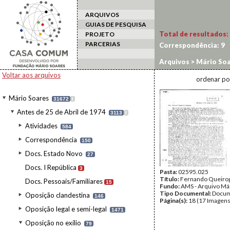
ARQUIVOS
GUIAS DE PESQUISA
Total de resultados:
PROJETO
PARCERIAS
Correspondência:
9
Arquivos
>
Mário Soa
Voltar aos arquivos
ordenar po
Mário Soares
31672
I
Antes de 25 de Abril de 1974
3113
I
Atividades
584
Correspondência
150
Docs. Estado Novo
27
Docs. I República
3
Pasta:
02595.025
Título:
Fernando Queiro
Docs. Pessoais/Familiares
15
Fundo:
AMS - Arquivo Má
Tipo Documental:
Docum
Oposição clandestina
146
Página(s):
18 (17 Imagens
Oposição legal e semi-legal
1471
Oposição no exílio
79