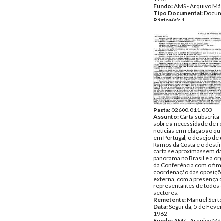
Fundo:
AMS - Arquivo Má
Tipo Documental:
Docum
Página(s):
1
Pasta:
02600.011.003
Assunto:
Carta subscrita
sobre a necessidade de r
notícias em relação ao qu
em Portugal, o desejo de 
Ramos da Costa e o destin
carta se aproximassem da
panorama no Brasil e a o
da Conferência com o fim
coordenação das oposiçõe
externa, com a presença 
representantes de todos 
sectores.
Remetente:
Manuel Sert
Data:
Segunda, 5 de Feve
1962
Fundo:
AMS - Arquivo Má