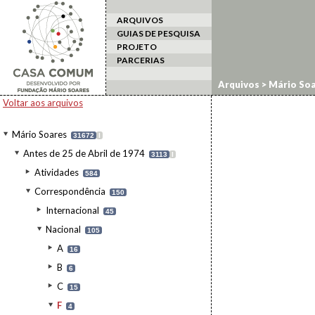
ARQUIVOS
GUIAS DE PESQUISA
PROJETO
PARCERIAS
Arquivos
>
Mário Soa
Voltar aos arquivos
Mário Soares
31672
I
Antes de 25 de Abril de 1974
3113
I
Atividades
584
Correspondência
150
Internacional
45
Nacional
105
A
16
B
6
C
15
F
4