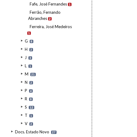
Fafe, José Fernandes
1
Ferrão, Fernando
Abranches
2
Ferreira, José Medeiros
1
G
8
H
2
J
3
L
1
M
21
N
2
P
4
R
8
S
12
T
1
V
2
Docs. Estado Novo
27