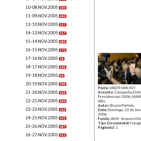
10-08.NOV.2005
330
11-09.NOV.2005
460
12-10.NOV.2005
317
14-13.NOV.2005
317
15-14.NOV.2005
489
16-15.NOV.2005
173
17-16.NOV.2005
54
18-17.NOV.2005
336
19-18.NOV.2005
64
20-19.NOV.2005
398
Pasta:
04639.068.007
21-20.NOV.2005
Assunto:
Campanha Eleit
328
Presidenciais 2006, MASPI
22-21.NOV.2005
Altis
405
Autor:
Bruno Portela
23-23.NOV.2005
Data:
Domingo, 22 de Jan
114
2006
24-25.NOV.2005
Fundo:
AMS - Arquivo Má
472
Tipo Documental:
Fotogr
25-26.NOV.2005
387
Página(s):
1
26-27.NOV.2005
312