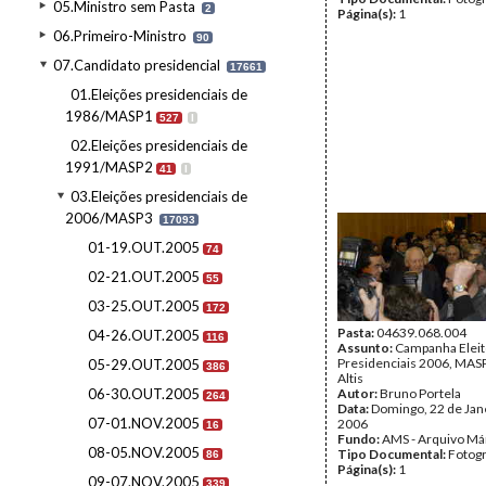
05.Ministro sem Pasta
2
Página(s):
1
06.Primeiro-Ministro
90
07.Candidato presidencial
17661
01.Eleições presidenciais de
1986/MASP1
527
I
02.Eleições presidenciais de
1991/MASP2
41
I
03.Eleições presidenciais de
2006/MASP3
17093
01-19.OUT.2005
74
02-21.OUT.2005
55
03-25.OUT.2005
172
Pasta:
04639.068.004
04-26.OUT.2005
116
Assunto:
Campanha Eleit
Presidenciais 2006, MASPI
05-29.OUT.2005
386
Altis
06-30.OUT.2005
Autor:
Bruno Portela
264
Data:
Domingo, 22 de Jan
07-01.NOV.2005
2006
16
Fundo:
AMS - Arquivo Má
08-05.NOV.2005
Tipo Documental:
Fotogr
86
Página(s):
1
09-07.NOV.2005
339