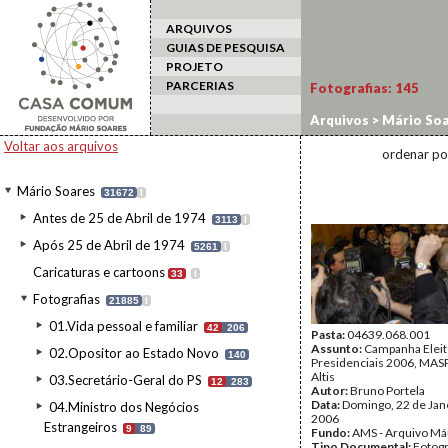
ARQUIVOS
GUIAS DE PESQUISA
PROJETO
PARCERIAS
Fotografias:
145
Arquivos
>
Mário Soa
2006/MASP3
>
68-22
Voltar aos arquivos
ordenar po
Mário Soares
31672
I
Antes de 25 de Abril de 1974
3113
I
Após 25 de Abril de 1974
5261
I
Caricaturas e cartoons
33
I
Fotografias
21885
I
01.Vida pessoal e familiar
42
206
Pasta:
04639.068.001
Assunto:
Campanha Eleit
02.Opositor ao Estado Novo
140
Presidenciais 2006, MASPI
Altis
03.Secretário-Geral do PS
12
283
Autor:
Bruno Portela
Data:
Domingo, 22 de Jan
04.Ministro dos Negócios
2006
Estrangeiros
9
89
Fundo:
AMS - Arquivo Má
Tipo Documental:
Fotogr