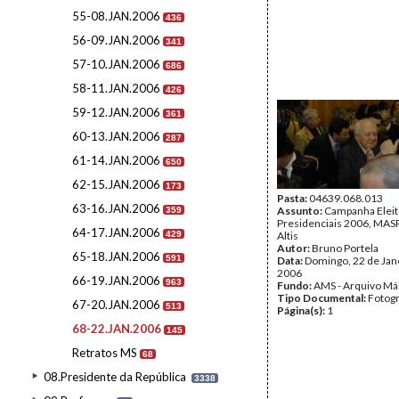
55-08.JAN.2006
436
56-09.JAN.2006
341
57-10.JAN.2006
686
58-11.JAN.2006
426
59-12.JAN.2006
361
60-13.JAN.2006
287
61-14.JAN.2006
650
62-15.JAN.2006
173
Pasta:
04639.068.013
63-16.JAN.2006
Assunto:
Campanha Eleit
359
Presidenciais 2006, MASPI
64-17.JAN.2006
429
Altis
Autor:
Bruno Portela
65-18.JAN.2006
591
Data:
Domingo, 22 de Jan
2006
66-19.JAN.2006
963
Fundo:
AMS - Arquivo Má
Tipo Documental:
Fotogr
67-20.JAN.2006
513
Página(s):
1
68-22.JAN.2006
145
Retratos MS
68
08.Presidente da República
3338