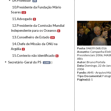
09.Professor
25
10.Presidente da Fundação Mário
Soares
12
11.Advogado
5
12.Presidente da Comissão Mundial
Independente para os Oceanos
6
13.Conselheiro de Estado
20
14.Chefe de Missão da ONU na
Pasta:
04639.068.016
Argélia
2
Assunto:
Campanha Eleit
Presidenciais 2006, MASPI
15.Contexto não identificado
6
Altis
Secretário-Geral do PS
Autor:
Bruno Portela
1380
I
Data:
Domingo, 22 de Jan
2006
Fundo:
AMS - Arquivo Má
Tipo Documental:
Fotogr
Página(s):
1