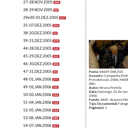
27-28.NOV.2005
458
28-29.NOV.2005
89
29e30-01.DEZ.2005
127
35-07.DEZ.2005
204
38-20.DEZ.2005
32
39-21.DEZ.2005
479
44-28.DEZ.2005
141
45-29.DEZ.2005
241
46-30.DEZ.2005
393
47-31.DEZ.2005
Pasta:
04639.068.010
93
Assunto:
Campanha Eleit
48-01.JAN.2006
Presidenciais 2006, MASPI
271
Altis
49-02.JAN.2006
Autor:
Bruno Portela
111
Data:
Domingo, 22 de Jan
50-03.JAN.2006
153
2006
Fundo:
AMS - Arquivo Má
51-04.JAN.2006
144
Tipo Documental:
Fotogr
Página(s):
1
52-05.JAN.2006
202
53-06.JAN.2006
586
54-07.JAN.2006
477