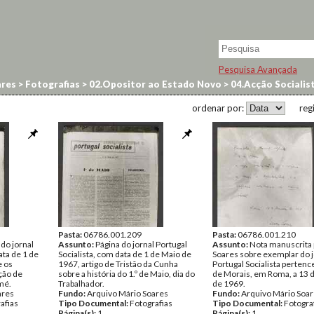
Pesquisa Avançada
res
>
Fotografias
>
02.Opositor ao Estado Novo
>
04.Acção Socialis
ordenar por:
reg
Pasta:
06786.001.209
Pasta:
06786.001.210
 do jornal
Assunto:
Página do jornal Portugal
Assunto:
Nota manuscrita 
ata de 1 de
Socialista, com data de 1 de Maio de
Soares sobre exemplar do j
e os
1967, artigo de Tristão da Cunha
Portugal Socialista pertenc
ção de
sobre a história do 1.º de Maio, dia do
de Morais, em Roma, a 13 d
mé.
Trabalhador.
de 1969.
ares
Fundo:
Arquivo Mário Soares
Fundo:
Arquivo Mário Soa
afias
Tipo Documental:
Fotografias
Tipo Documental:
Fotogra
Página(s):
1
Página(s):
1