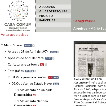
ARQUIVOS
GUIAS DE PESQUISA
PROJETO
PARCERIAS
Fotografias:
3
Arquivos
>
Mário Soa
Voltar aos arquivos
Mário Soares
31672
I
Antes de 25 de Abril de 1974
3113
I
Após 25 de Abril de 1974
5261
I
Caricaturas e cartoons
33
I
Fotografias
21885
I
01.Vida pessoal e familiar
42
206
Pasta:
06786.001.208
Assunto:
Primeira página
02.Opositor ao Estado Novo
140
Portugal Socialista, com d
Abril de 1968, artigo sobr
01.Movimento de Unidade
antecedentes da deporta
Democrática
4
Mário Soares para São To
Fundo:
Arquivo Mário So
02.Movimento Nacional
Tipo Documental:
Fotogr
Democrático
Página(s):
2