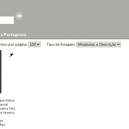
ta Portuguesa
istos por página:
Tipo de listagem:
por Mário
ornal
ente a Tito
e Janeiro
res
fias