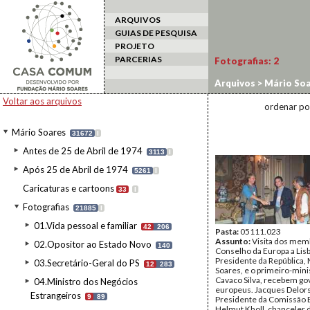
ARQUIVOS
GUIAS DE PESQUISA
PROJETO
PARCERIAS
Fotografias:
2
Arquivos
>
Mário Soa
Estado a Portugal
>
C
Voltar aos arquivos
ordenar po
Mário Soares
31672
I
Antes de 25 de Abril de 1974
3113
I
Após 25 de Abril de 1974
5261
I
Caricaturas e cartoons
33
I
Fotografias
21885
I
01.Vida pessoal e familiar
42
206
Pasta:
05111.023
Assunto:
Visita dos mem
02.Opositor ao Estado Novo
140
Conselho da Europa a Lis
Presidente da República,
03.Secretário-Geral do PS
12
283
Soares, e o primeiro-mini
Cavaco Silva, recebem g
04.Ministro dos Negócios
europeus. Jacques Delors
Estrangeiros
9
89
Presidente da Comissão 
Helmut Kholl, chanceler 