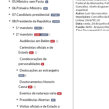
05.Ministro sem Pasta
2
Federal da Alemanha; Fel
González, chefe do gove
06.Primeiro-Ministro
90
espanhol.
Autor:
Luís Vasconcelos
07.Candidato presidencial
17661
Inscrições:
Conselho da 
Lisboa; 26/6/92; LV
08.Presidente da República
3338
Data:
sexta, 26 de junho 
Fundo:
AMS - Arquivo Má
1.º mandato
2101
I
Tipo Documental:
Fotogr
Página(s):
37
2.º mandato
123
1237
I
Audiências em Belém
41
I
Cerimónias oficiais e de
Estado
31
I
Condecorações de
personalidades
2
Deslocações ao estrangeiro
863
I
Doutoramentos Honoris
Causa
15
I
Eventos de natureza vária
26
Presidências Abertas
22
Visitas oficiais e de Estado a