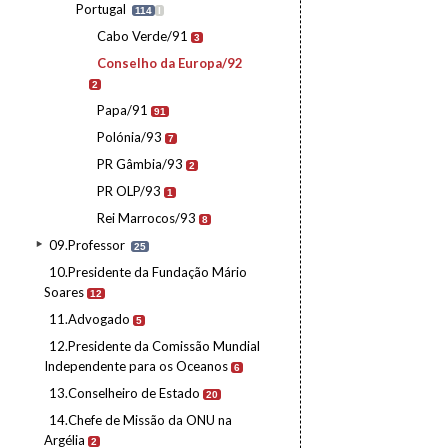
Portugal
114
I
Cabo Verde/91
3
Conselho da Europa/92
2
Papa/91
91
Polónia/93
7
PR Gâmbia/93
2
PR OLP/93
1
Rei Marrocos/93
8
09.Professor
25
10.Presidente da Fundação Mário
Soares
12
11.Advogado
5
12.Presidente da Comissão Mundial
Independente para os Oceanos
6
13.Conselheiro de Estado
20
14.Chefe de Missão da ONU na
Argélia
2