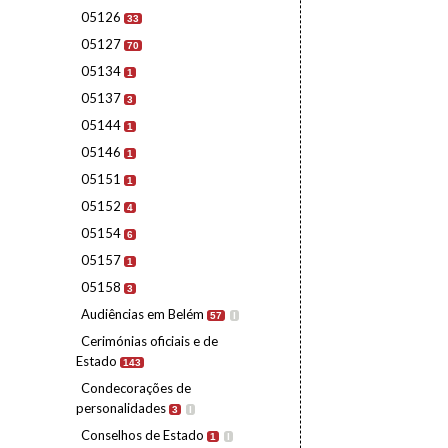
05126
33
05127
70
05134
1
05137
3
05144
1
05146
1
05151
1
05152
4
05154
6
05157
1
05158
3
Audiências em Belém
57
I
Cerimónias oficiais e de
Estado
143
Condecorações de
personalidades
3
I
Conselhos de Estado
1
I