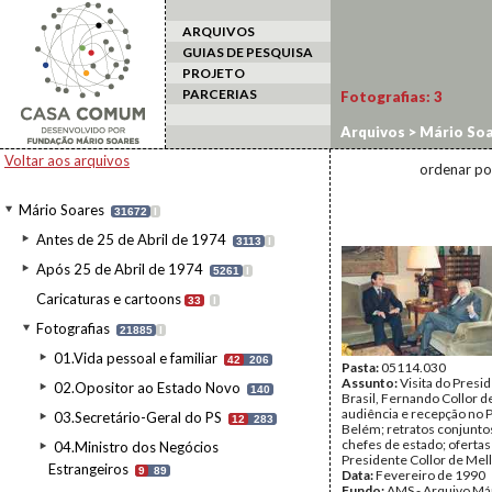
ARQUIVOS
GUIAS DE PESQUISA
PROJETO
PARCERIAS
Fotografias:
3
Arquivos
>
Mário Soa
Estado a Portugal
>
P
Voltar aos arquivos
ordenar po
Mário Soares
31672
I
Antes de 25 de Abril de 1974
3113
I
Após 25 de Abril de 1974
5261
I
Caricaturas e cartoons
33
I
Fotografias
21885
I
01.Vida pessoal e familiar
42
206
Pasta:
05114.030
Assunto:
Visita do Presi
02.Opositor ao Estado Novo
140
Brasil, Fernando Collor d
audiência e recepção no P
03.Secretário-Geral do PS
12
283
Belém; retratos conjunto
chefes de estado; ofertas 
04.Ministro dos Negócios
Presidente Collor de Mell
Estrangeiros
9
89
Data:
Fevereiro de 1990
Fundo:
AMS - Arquivo Má