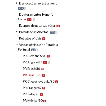
Deslocações ao estrangeiro
438
I
Doutoramentos Honoris
Causa
72
I
Eventos de natureza vária
52
Presidências Abertas
745
I
Retratos oficiais
4
Visitas oficiais e de Estado a
Portugal
94
I
PR Alemanha/90
1
PR Angola/87
10
I
PR Brasil/86
2
PR Brasil/90
3
PR Checoslováquia/90
7
PR França/87
3
PR Índia/90
1
PR México/90
1