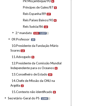
PR Moçambique/90
6
Príncipes de Gales/87
5
Reis Espanha/89
37
Reis Países Baixos/90
6
Reis Suécia/86
12
2.º mandato
123
1237
I
09.Professor
25
10.Presidente da Fundação Mário
Soares
12
11.Advogado
5
12.Presidente da Comissão Mundial
Independente para os Oceanos
6
13.Conselheiro de Estado
20
14.Chefe de Missão da ONU na
Argélia
2
15.Contexto não identificado
6
Secretário-Geral do PS
1380
I