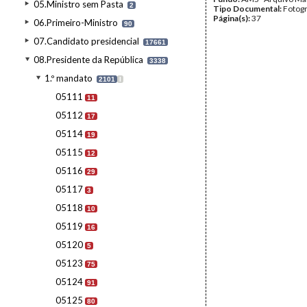
05.Ministro sem Pasta
2
Tipo Documental:
Fotogr
Página(s):
37
06.Primeiro-Ministro
90
07.Candidato presidencial
17661
08.Presidente da República
3338
1.º mandato
2101
I
05111
11
05112
17
05114
19
05115
12
05116
29
05117
3
05118
10
05119
16
05120
5
05123
75
05124
91
05125
80