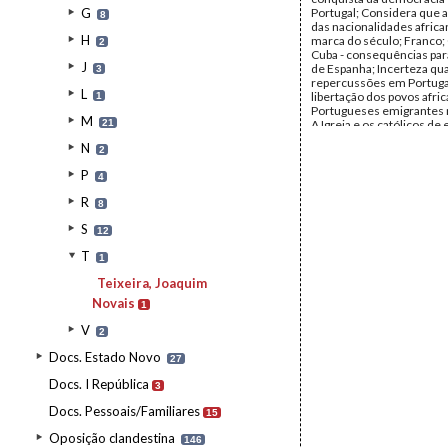
G
Portugal; Considera que 
8
das nacionalidades africa
H
marca do século; Franco;
2
Cuba - consequências para
J
de Espanha; Incerteza qu
3
repercussões em Portuga
L
libertação dos povos afri
1
Portugueses emigrantes 
M
21
A Igreja e os católicos de
Remetente:
J. Novais Tei
N
2
Destinatário:
Mário Soar
Data:
segunda, 29 de mai
P
4
Fundo:
AMS - Arquivo Má
Tipo Documental:
Corre
R
8
Página(s):
3
S
12
T
1
Teixeira, Joaquim
Novais
1
V
2
Docs. Estado Novo
27
Docs. I República
3
Docs. Pessoais/Familiares
15
Oposição clandestina
146