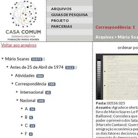
ARQUIVOS
GUIAS DE PESQUISA
PROJETO
PARCERIAS
Correspondência:
1
Arquivos
>
Mário Soa
Joaquim Novais
Voltar aos arquivos
ordenar po
Mário Soares
31672
I
Antes de 25 de Abril de 1974
3113
I
Atividades
584
Correspondência
150
Internacional
45
Nacional
105
Pasta:
00536.025
Assunto:
Agradece ofert
A
16
livro de Mário Soares Le 
Baillonné; Considera que
B
6
poder o primeiro dos Sala
(Marcelo Caetano); Guerra
C
15
emigração económica por
os dois fatores decisivos 
F
4
conquista da democracia