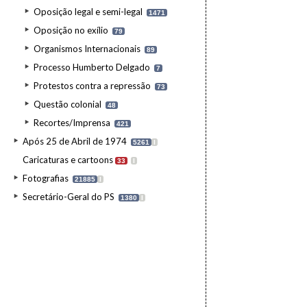
Oposição legal e semi-legal
1471
Oposição no exílio
79
Organismos Internacionais
89
Processo Humberto Delgado
7
Protestos contra a repressão
73
Questão colonial
48
Recortes/Imprensa
421
Após 25 de Abril de 1974
5261
I
Caricaturas e cartoons
33
I
Fotografias
21885
I
Secretário-Geral do PS
1380
I