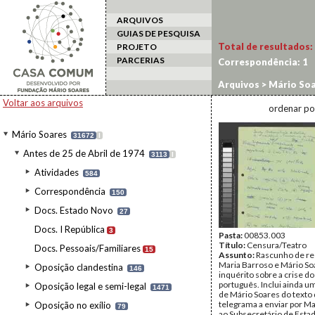
ARQUIVOS
GUIAS DE PESQUISA
Total de resultados:
PROJETO
PARCERIAS
Correspondência:
1
Arquivos
>
Mário Soa
c/intelectuais
Voltar aos arquivos
ordenar po
Mário Soares
31672
I
Antes de 25 de Abril de 1974
3113
I
Atividades
584
Correspondência
150
Docs. Estado Novo
27
Docs. I República
3
Pasta:
00853.003
Título:
Censura/Teatro
Docs. Pessoais/Familiares
15
Assunto:
Rascunho de re
Maria Barroso e Mário So
Oposição clandestina
146
inquérito sobre a crise do
português. Inclui ainda 
Oposição legal e semi-legal
1471
de Mário Soares do texto
telegrama a enviar por M
Oposição no exílio
79
ao Subsecretário de Esta