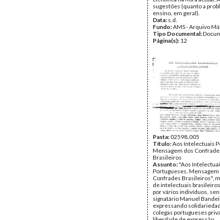
sugestões (quanto a pro
ensino, em geral).
Data:
s.d.
Fundo:
AMS - Arquivo Má
Tipo Documental:
Docum
Página(s):
12
Pasta:
02598.005
Título:
Aos Intelectuais 
Mensagem dos Confrade
Brasileiros
Assunto:
"Aos Intelectua
Portugueses. Mensagem
Confrades Brasileiros",
de intelectuais brasileiro
por vários indivíduos, sen
signatário Manuel Bandei
expressando solidarieda
colegas portugueses priv
liberdade de expressão