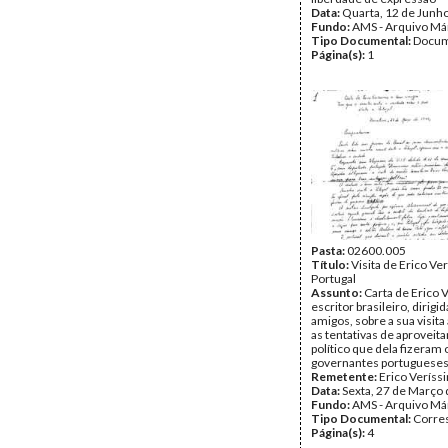
Data:
Quarta, 12 de Junh
Fundo:
AMS - Arquivo Má
Tipo Documental:
Docum
Página(s):
1
Pasta:
02600.005
Título:
Visita de Erico Ve
Portugal
Assunto:
Carta de Erico 
escritor brasileiro, dirigi
amigos, sobre a sua visita
as tentativas de aprovei
político que dela fizeram 
governantes portugueses
Remetente:
Erico Veríss
Data:
Sexta, 27 de Março
Fundo:
AMS - Arquivo Má
Tipo Documental:
Corre
Página(s):
4