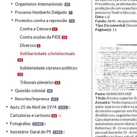
Organismos Internacionais
Presidência, protestando 
89
proibição de um espectác
Processo Humberto Delgado
poesia no Teatro São Luiz.
7
Data:
s.d.
Protestos contra a repressão
Fundo:
AMS - Arquivo Má
73
Tipo Documental:
Docum
Contra a Censura
Página(s):
11
17
Contra acções da PIDE
10
Diversos
5
Solidariedade c/intelectuais
13
Solidariedade c/presos políticos
15
Tribunais plenários
13
Questão colonial
48
Pasta:
02600.039.003
Título:
Ensino superior (t
Recortes/Imprensa
421
Assunto:
Texto manuscri
autor expresso sobre os 
Após 25 de Abril de 1974
5261
I
do ensino superior em Po
Caricaturas e cartoons
dividido nos seguintes tem
33
I
Cancelamento sistemátic
Fotografias
autonomia universitária; II
21885
I
Reformas; III - O recruta
Secretário-Geral do PS
pessoal docente; IV - A mi
1380
I
científica na hora actual;