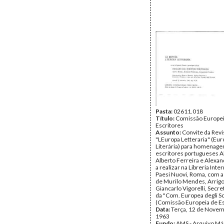
Pasta:
02611.018
Título:
Comissão Europei
Escritores
Assunto:
Convite da Revi
"LEuropa Letteraria" (Eu
Literária) para homenag
escritores portugueses A
Alberto Ferreira e Alexan
a realizar na Libreria Inte
Paesi Nuovi, Roma, com a
de Murilo Mendes, Arrigo
Giancarlo Vigorelli, Secre
da "Com. Europea degli Sc
(Comissão Europeia de Es
Data:
Terça, 12 de Novem
1963
Fundo:
AMS - Arquivo Má