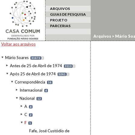
ARQUIVOS
GUIAS DE PESQUISA
PROJETO
PARCERIAS
Arquivos
>
Mário Soa
Voltar aos arquivos
Mário Soares
31672
I
Antes de 25 de Abril de 1974
3113
I
Após 25 de Abril de 1974
5261
I
Correspondência
16
Internacional
4
Nacional
12
A
4
C
2
F
1
Fafe, José Custódio de