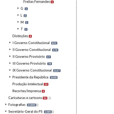
Freitas Fernandes
1
G
1
L
2
M
1
T
1
Distinções
4
I Governo Constitucional
621
II Governo Constitucional
176
II Governo Provisório
17
III Governo Provisório
78
IX Governo Constitucional
1127
Presidente da República
3208
Produção intelectual
10
Recortes/Imprensa
4
Caricaturas e cartoons
33
I
Fotografias
21885
I
Secretário-Geral do PS
1380
I