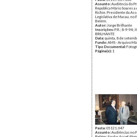
Assunto:
Audiência do P
República Mário Soares a
Richie, Presidente da As
Legislativa de Macau, no 
Belém.
Autor:
Jorge Brilhante
Inscrições:
P.R.; 8-9-94;
BRILHANTE
Data:
quinta, 8 de setem
Fundo:
AMS - Arquivo Má
Tipo Documental:
Fotogr
Página(s):
1
Pasta:
05121.047
Assunto:
Audiências no P
Belém: Sardar Assef Ahme