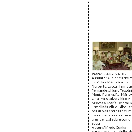
Pasta:
06418.024.012
Assunto:
Audiência do P
República Mário Soares L
Norberto, Lagoa Henriqu
Fernandes, Nuno Teotóni
Moniz Pereira, Rui Mário
Olga Prats, Sílvia Chicó, 
Azevedo, Maria Teresa Ho
Ermelinda Vila e Edite Est
ocasião da entrega de um
assinado de apoio à men
presidencial sobre comu
social.
Autor:
Alfredo Cunha
Data:
sexta, 12 de julho 