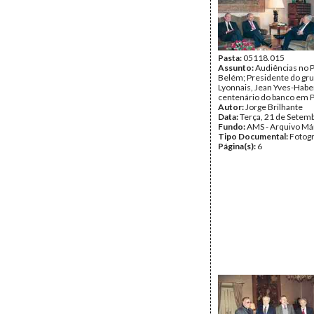
Pasta:
05118.015
Assunto:
Audiências no P
Belém; Presidente do gru
Lyonnais, Jean Yves-Haber
centenário do banco em P
Autor:
Jorge Brilhante
Data:
Terça, 21 de Setem
Fundo:
AMS - Arquivo Má
Tipo Documental:
Fotogr
Página(s):
6