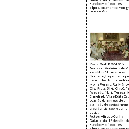
Fundo:
Mário Soares
Tipo Documental:
Fotogr
Página(s):
1
Pasta:
06418.024.015
Assunto:
Audiência do P
República Mário Soares L
Norberto, Lagoa Henriqu
Fernandes, Nuno Teotóni
Moniz Pereira, Rui Mário
Olga Prats, Sílvia Chicó, 
Azevedo, Maria Teresa Ho
Ermelinda Vila e Edite Est
ocasião da entrega de um
assinado de apoio à men
presidencial sobre comu
social.
Autor:
Alfredo Cunha
Data:
sexta, 12 de julho 
Fundo:
Mário Soares
Tipo Documental:
Fotogr