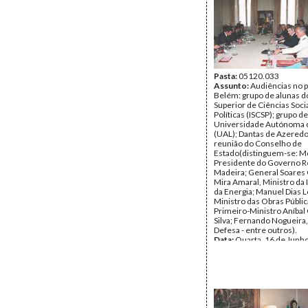
Pasta:
05120.033
Assunto:
Audiências no p
Belém: grupo de alunas do
Superior de Ciências Socia
Políticas (ISCSP); grupo d
Universidade Autónoma d
(UAL); Dantas de Azeredo
reunião do Conselho de
Estado(distinguem-se: M
Presidente do Governo R
Madeira; General Soares 
Mira Amaral, Ministro da 
da Energia; Manuel Dias L
Ministro das Obras Públic
Primeiro-Ministro Aníbal
Silva; Fernando Nogueira,
Defesa - entre outros).
Data:
Quarta, 16 de Junho
Quinta, 17 de Junho de 1
Fundo:
AMS - Arquivo Má
Tipo Documental:
Fotogr
Página(s):
15