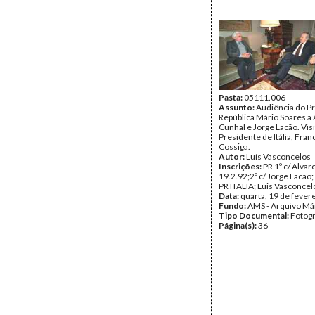
Pasta:
05111.006
Assunto:
Audiência do P
República Mário Soares a 
Cunhal e Jorge Lacão. Visi
Presidente de Itália, Fra
Cossiga.
Autor:
Luís Vasconcelos
Inscrições:
PR 1º c/ Alvar
19.2.92;2º c/ Jorge Lacã
PR ITALIA; Luis Vasconcel
Data:
quarta, 19 de fever
Fundo:
AMS - Arquivo Má
Tipo Documental:
Fotogr
Página(s):
36