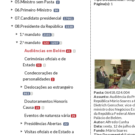
05.Ministro sem Pasta
2
Página(s):
1
06.Primeiro-Ministro
90
07.Candidato presidencial
17661
08.Presidente da República
3338
1.º mandato
2101
I
2.º mandato
123
1237
I
Audiências em Belém
41
I
Cerimónias oficiais e de
Estado
31
I
Condecorações de
personalidades
2
Deslocações ao estrangeiro
Pasta:
06418.024.004
863
I
Assunto:
Audiência do P
República Mário Soares a
Doutoramentos Honoris
Dietrich Genscher, vice-
Causa
15
I
ministro dos Negócios Es
da República Federal Alem
Eventos de natureza vária
26
Palácio de Belém.
Autor:
Alfredo Cunha
Presidências Abertas
22
Data:
sexta, 12 de julho 
Fundo:
Mário Soares
Visitas oficiais e de Estado a
Tipo Documental:
Fotogr