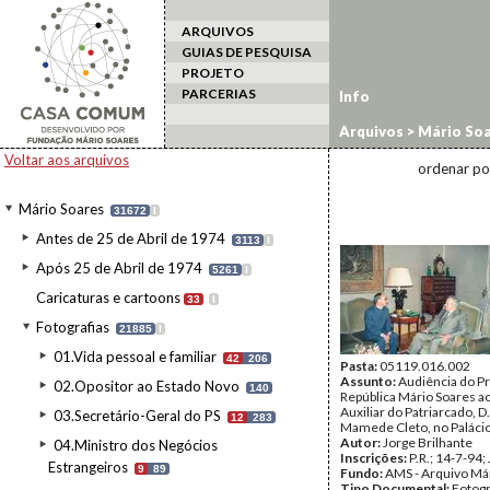
ARQUIVOS
GUIAS DE PESQUISA
PROJETO
PARCERIAS
Info
Arquivos
>
Mário Soa
Voltar aos arquivos
ordenar po
Mário Soares
31672
I
Antes de 25 de Abril de 1974
3113
I
Após 25 de Abril de 1974
5261
I
Caricaturas e cartoons
33
I
Fotografias
21885
I
01.Vida pessoal e familiar
42
206
Pasta:
05119.016.002
Assunto:
Audiência do P
02.Opositor ao Estado Novo
140
República Mário Soares a
Auxiliar do Patriarcado, D
03.Secretário-Geral do PS
12
283
Mamede Cleto, no Paláci
Autor:
Jorge Brilhante
04.Ministro dos Negócios
Inscrições:
P.R.; 14-7-94; 
Estrangeiros
9
89
Fundo:
AMS - Arquivo Má
Tipo Documental:
Fotogr