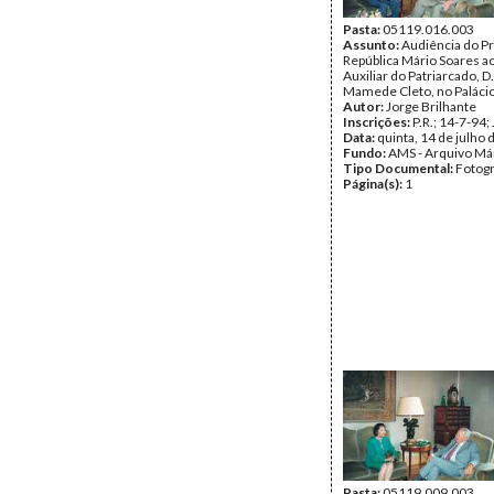
Pasta:
05119.016.003
Assunto:
Audiência do P
República Mário Soares a
Auxiliar do Patriarcado, D
Mamede Cleto, no Paláci
Autor:
Jorge Brilhante
Inscrições:
P.R.; 14-7-94; 
Data:
quinta, 14 de julho
Fundo:
AMS - Arquivo Má
Tipo Documental:
Fotogr
Página(s):
1
Pasta:
05119.009.003