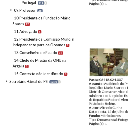
Portugal
114
I
Página(s):
1
09.Professor
25
10.Presidente da Fundação Mário
Soares
12
11.Advogado
5
12.Presidente da Comissão Mundial
Independente para os Oceanos
6
13.Conselheiro de Estado
20
14.Chefe de Missão da ONU na
Argélia
2
15.Contexto não identificado
6
Pasta:
06418.024.007
Secretário-Geral do PS
1380
I
Assunto:
Audiência do P
República Mário Soares a
Dietrich Genscher, vice-
ministro dos Negócios Es
da República Federal Alem
Palácio de Belém.
Autor:
Alfredo Cunha
Data:
sexta, 12 de julho 
Fundo:
Mário Soares
Tipo Documental:
Fotogr
Página(s):
1