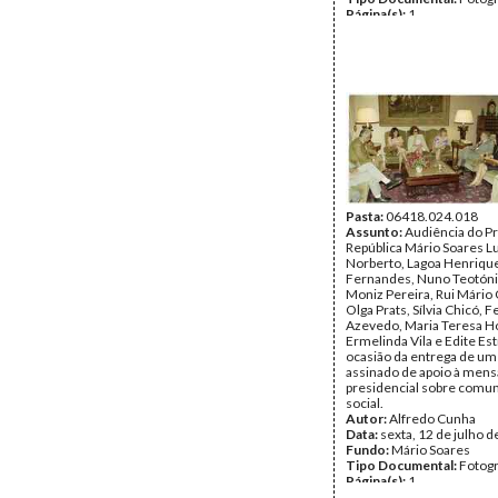
Página(s):
1
Pasta:
06418.024.018
Assunto:
Audiência do P
República Mário Soares L
Norberto, Lagoa Henriqu
Fernandes, Nuno Teotóni
Moniz Pereira, Rui Mário
Olga Prats, Sílvia Chicó, 
Azevedo, Maria Teresa Ho
Ermelinda Vila e Edite Est
ocasião da entrega de um
assinado de apoio à men
presidencial sobre comu
social.
Autor:
Alfredo Cunha
Data:
sexta, 12 de julho 
Fundo:
Mário Soares
Tipo Documental:
Fotogr
Página(s):
1