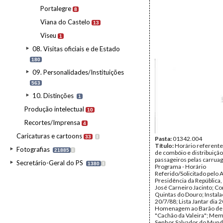
Portalegre
8
Viana do Castelo
13
Viseu
1
08. Visitas oficiais e de Estado
180
09. Personalidades/Instituições
563
10. Distinções
1
Produção intelectual
10
Recortes/Imprensa
4
Caricaturas e cartoons
33
I
Pasta:
01342.004
Título:
Horário referente
Fotografias
21885
I
de combóio e distribuiçã
passageiros pelas carrua
Secretário-Geral do PS
1380
I
Programa - Horário
Referido/Solicitado pelo 
Presidência da República,
José Carneiro Jacinto; Co
Quintas do Douro; Instala
20/7/88; Lista Jantar dia 
Homenagem ao Barão de 
"Cachão da Valeira"; Mem
Senhor Salvador do Mundo