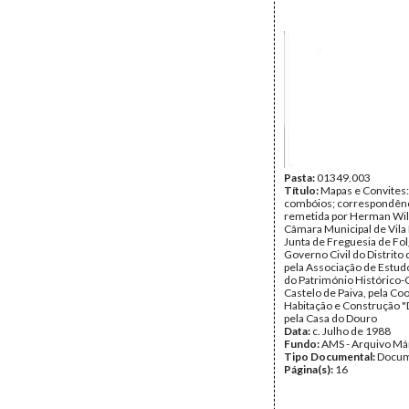
Pasta:
01349.003
Título:
Mapas e Convites:
combóios; correspondên
remetida por Herman Wil
Câmara Municipal de Vila 
Junta de Freguesia de Fol
Governo Civil do Distrito 
pela Associação de Estud
do Património Histórico-C
Castelo de Paiva, pela Co
Habitação e Construção "
pela Casa do Douro
Data:
c. Julho de 1988
Fundo:
AMS - Arquivo Má
Tipo Documental:
Docum
Página(s):
16