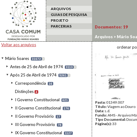
ARQUIVOS
GUIAS DE PESQUISA
PROJETO
PARCERIAS
Documentos:
19
Arquivos
>
Mário Soa
Descida do Douro
Voltar aos arquivos
ordenar po
Mário Soares
31672
I
Antes de 25 de Abril de 1974
3113
I
Após 25 de Abril de 1974
5261
I
Correspondência
16
Distinções
4
I Governo Constitucional
621
Pasta:
01349.007
Título:
Viagem ao Douro
II Governo Constitucional
176
Data:
s.d.
Fundo:
AMS - Arquivo Má
II Governo Provisório
17
Tipo Documental:
Docum
Página(s):
33
III Governo Provisório
78
IX Governo Constitucional
1127