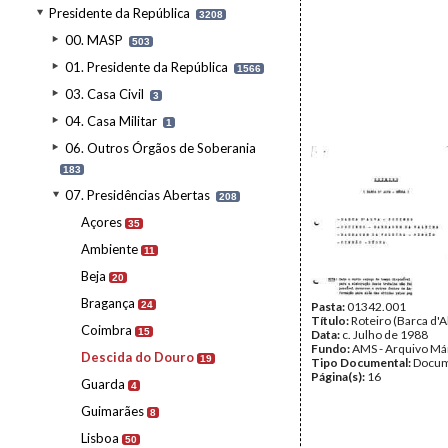
Presidente da República
3208
00. MASP
503
01. Presidente da República
1566
03. Casa Civil
3
04. Casa Militar
1
06. Outros Órgãos de Soberania
183
07. Presidências Abertas
208
Açores
35
Ambiente
11
Beja
20
Bragança
24
Pasta:
01342.001
Título:
Roteiro (Barca d'A
Coimbra
15
Data:
c. Julho de 1988
Fundo:
AMS - Arquivo Má
Descida do Douro
19
Tipo Documental:
Docum
Página(s):
16
Guarda
4
Guimarães
8
Lisboa
50