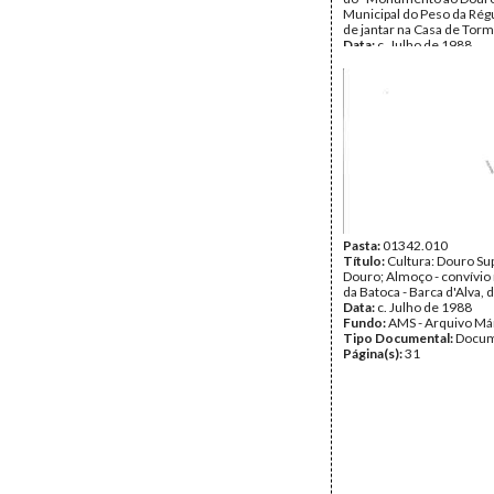
Municipal do Peso da Rég
de jantar na Casa de Tor
Data:
c. Julho de 1988
Fundo:
AMS - Arquivo Má
Tipo Documental:
Docum
Página(s):
81
Pasta:
01342.010
Título:
Cultura: Douro Sup
Douro; Almoço - convívio
da Batoca - Barca d'Alva, 
Data:
c. Julho de 1988
Fundo:
AMS - Arquivo Má
Tipo Documental:
Docum
Página(s):
31