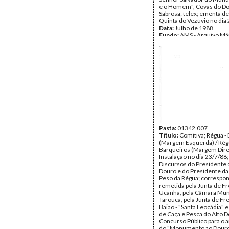
e o Homem", Covas do Do
Sabrosa; telex; ementa d
Quinta do Vezúvio no dia
Data:
Julho de 1988
Fundo:
AMS - Arquivo Má
Tipo Documental:
Docum
Página(s):
28
Pasta:
01342.007
Título:
Comitiva; Régua -
(Margem Esquerda) / Rég
Barqueiros (Margem Direi
Instalação no dia 23/7/88;
Discursos do Presidente 
Douro e do Presidente d
Peso da Régua; correspo
remetida pela Junta de F
Ucanha, pela Câmara Muni
Tarouca, pela Junta de Fr
Baião - "Santa Leocádia" e
de Caça e Pesca do Alto D
Concurso Público para o 
do "Monumento ao Douro