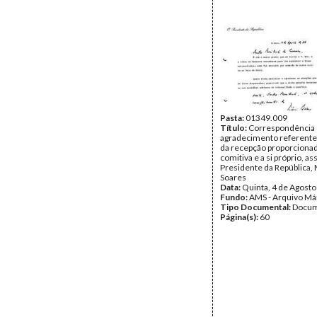
Pasta:
01349.009
Título:
Correspondência
agradecimento referente
da recepção proporcionad
comitiva e a si próprio, as
Presidente da República,
Soares
Data:
Quinta, 4 de Agost
Fundo:
AMS - Arquivo Má
Tipo Documental:
Docum
Página(s):
60