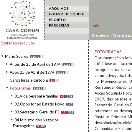
ARQUIVOS
GUIAS DE PESQUISA
PROJETO
PARCERIAS
Info
Arquivos
>
Mário Soa
Voltar aos arquivos
FOTOGRAFIAS
Mário Soares
31672
I
Documentação relativa
até à fase adulta, r
Antes de 25 de Abril de 1974
3113
I
fotografias da sua a
Após 25 de Abril de 1974
5261
I
como advogado; foto
Caricaturas e cartoons
33
I
no Movimento de Un
Resistência Republi
Fotografias
21885
I
Acção Socialista Por
01.Vida pessoal e familiar
42
206
1969, das prisões a 
02.Opositor ao Estado Novo
Secretário-Geral do P
140
referentes ao desem
03.Secretário-Geral do PS
12
283
Pasta e Primeiro-Mi
04.Ministro dos Negócios
descolonização, eleiç
Estrangeiros
9
89
Comunidade Económic