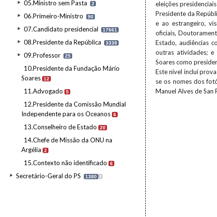
05.Ministro sem Pasta
eleições presidencia
2
Presidente da Repúbl
06.Primeiro-Ministro
90
e ao estrangeiro, vi
07.Candidato presidencial
17661
oficiais, Doutorament
08.Presidente da República
Estado, audiências c
3338
outras atividades; e
09.Professor
25
Soares como president
10.Presidente da Fundação Mário
Este nível inclui pro
Soares
12
se os nomes dos fotó
11.Advogado
Manuel Alves de San 
5
12.Presidente da Comissão Mundial
Independente para os Oceanos
6
13.Conselheiro de Estado
20
14.Chefe de Missão da ONU na
Argélia
2
15.Contexto não identificado
6
Secretário-Geral do PS
1380
I