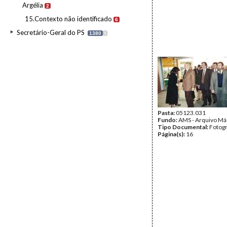
Argélia
2
15.Contexto não identificado
6
Secretário-Geral do PS
1380
I
Pasta:
05123.031
Fundo:
AMS - Arquivo Má
Tipo Documental:
Fotogr
Página(s):
16