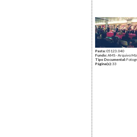
Pasta:
05123.040
Fundo:
AMS - Arquivo Má
Tipo Documental:
Fotogr
Página(s):
33