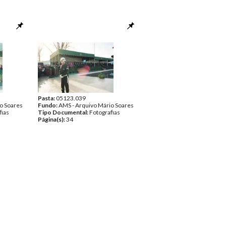
Pasta:
05123.039
o Soares
Fundo:
AMS - Arquivo Mário Soares
fias
Tipo Documental:
Fotografias
Página(s):
34