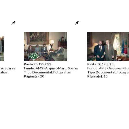
Pasta:
05123.032
Pasta:
05123.033
rio Soares
Fundo:
AMS - Arquivo Mário Soares
Fundo:
AMS - Arquivo Mári
afias
Tipo Documental:
Fotografias
Tipo Documental:
Fotogra
Página(s):
20
Página(s):
18