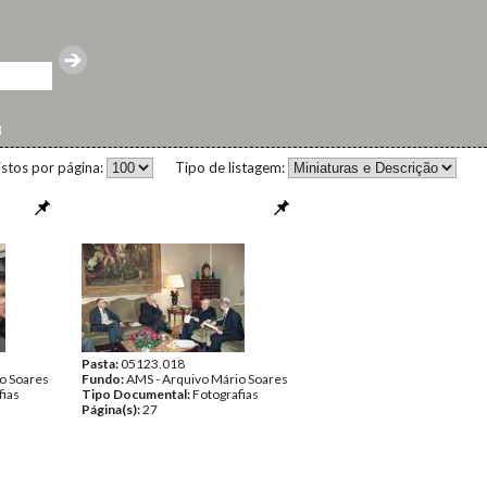
3
istos por página:
Tipo de listagem:
Pasta:
05123.018
o Soares
Fundo:
AMS - Arquivo Mário Soares
fias
Tipo Documental:
Fotografias
Página(s):
27