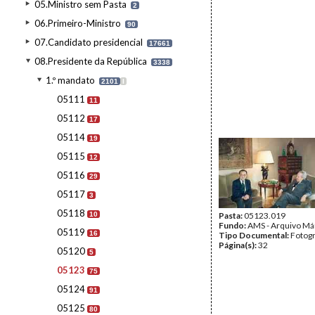
05.Ministro sem Pasta
2
06.Primeiro-Ministro
90
07.Candidato presidencial
17661
08.Presidente da República
3338
1.º mandato
2101
I
05111
11
05112
17
05114
19
05115
12
05116
29
05117
3
05118
10
Pasta:
05123.019
Fundo:
AMS - Arquivo Má
05119
16
Tipo Documental:
Fotogr
Página(s):
32
05120
5
05123
75
05124
91
05125
80