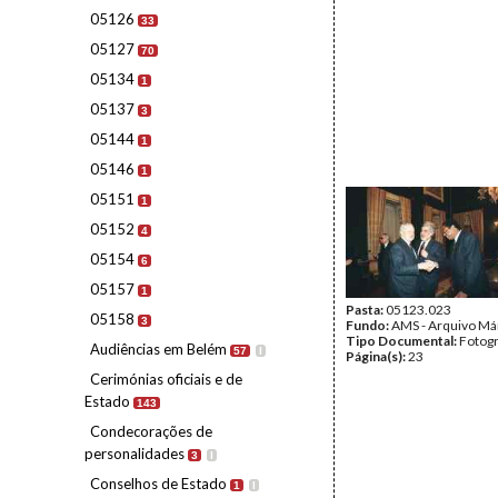
05126
33
05127
70
05134
1
05137
3
05144
1
05146
1
05151
1
05152
4
05154
6
05157
1
Pasta:
05123.023
05158
3
Fundo:
AMS - Arquivo Má
Tipo Documental:
Fotogr
Audiências em Belém
57
I
Página(s):
23
Cerimónias oficiais e de
Estado
143
Condecorações de
personalidades
3
I
Conselhos de Estado
1
I