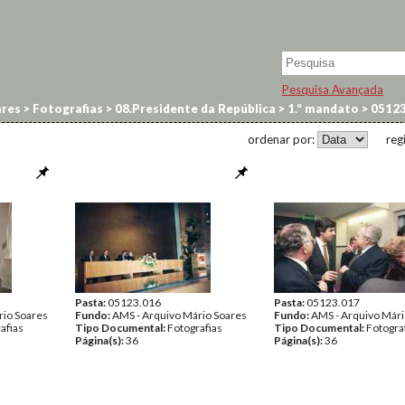
Pesquisa Avançada
res
>
Fotografias
>
08.Presidente da República
>
1.º mandato
>
0512
ordenar por:
reg
Pasta:
05123.016
Pasta:
05123.017
rio Soares
Fundo:
AMS - Arquivo Mário Soares
Fundo:
AMS - Arquivo Mári
afias
Tipo Documental:
Fotografias
Tipo Documental:
Fotogra
Página(s):
36
Página(s):
36