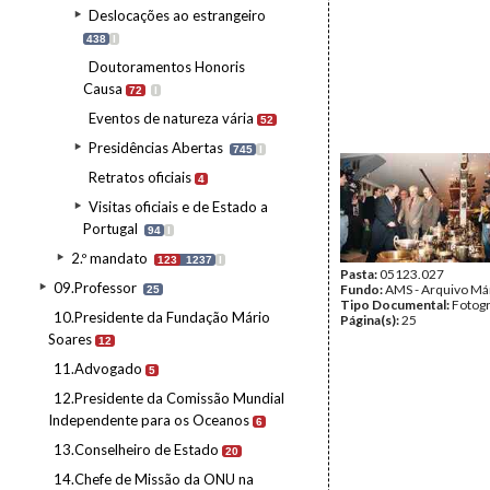
Deslocações ao estrangeiro
438
I
Doutoramentos Honoris
Causa
72
I
Eventos de natureza vária
52
Presidências Abertas
745
I
Retratos oficiais
4
Visitas oficiais e de Estado a
Portugal
94
I
2.º mandato
123
1237
I
Pasta:
05123.027
09.Professor
Fundo:
AMS - Arquivo Má
25
Tipo Documental:
Fotogr
10.Presidente da Fundação Mário
Página(s):
25
Soares
12
11.Advogado
5
12.Presidente da Comissão Mundial
Independente para os Oceanos
6
13.Conselheiro de Estado
20
14.Chefe de Missão da ONU na