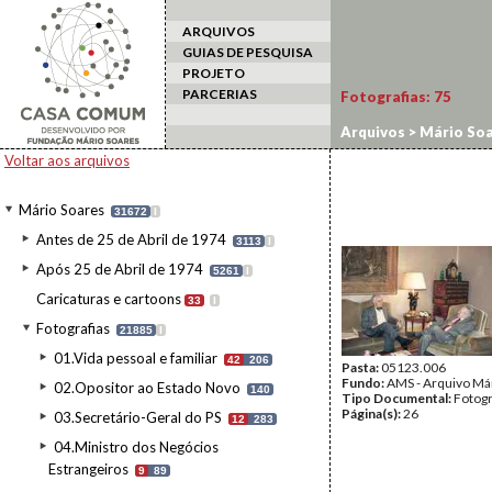
ARQUIVOS
GUIAS DE PESQUISA
PROJETO
PARCERIAS
Fotografias:
75
Arquivos
>
Mário Soa
Voltar aos arquivos
Mário Soares
31672
I
Antes de 25 de Abril de 1974
3113
I
Após 25 de Abril de 1974
5261
I
Caricaturas e cartoons
33
I
Fotografias
21885
I
01.Vida pessoal e familiar
42
206
Pasta:
05123.006
Fundo:
AMS - Arquivo Má
02.Opositor ao Estado Novo
140
Tipo Documental:
Fotogr
Página(s):
26
03.Secretário-Geral do PS
12
283
04.Ministro dos Negócios
Estrangeiros
9
89