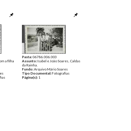
Pasta:
06786.006.003
m a filha
Assunto:
Isabel e João Soares, Caldas
da Rainha.
Fundo:
Arquivo Mário Soares
res
Tipo Documental:
Fotografias
fias
Página(s):
1