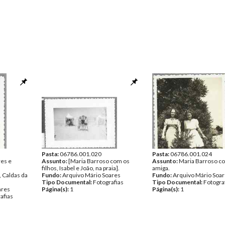
Pasta:
06786.001.020
Pasta:
06786.001.024
res e
Assunto:
[Maria Barroso com os
Assunto:
Maria Barroso 
filhos, Isabel e João, na praia].
amiga.
, Caldas da
Fundo:
Arquivo Mário Soares
Fundo:
Arquivo Mário Soa
Tipo Documental:
Fotografias
Tipo Documental:
Fotogra
ares
Página(s):
1
Página(s):
1
afias