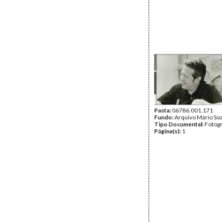
Pasta:
06786.001.171
Fundo:
Arquivo Mário So
Tipo Documental:
Fotogr
Página(s):
1