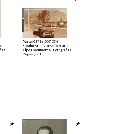
Pasta:
06786.007.036
res
Fundo:
Arquivo Mário Soares
fias
Tipo Documental:
Fotografias
Página(s):
1