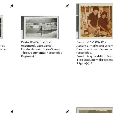
Pasta:
06786.006.006
Pasta:
06786.007.012
ares
Assunto:
[João Soares].
Assunto:
Mário Soares e M
afias
Fundo:
Arquivo Mário Soares
Barroso visionando um con
Tipo Documental:
Fotografias
fotografias.
Página(s):
1
Fundo:
Arquivo Mário Soa
Tipo Documental:
Fotogra
Página(s):
1