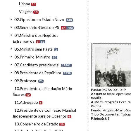
Lisboa
15
Viagens
19
02.Opositor ao Estado Novo
140
03.Secretário-Geral do PS
12
283
04.Ministro dos Negócios
Estrangeiros
9
89
05.Ministro sem Pasta
2
06.Primeiro-Ministro
90
07.Candidato presidencial
17661
08.Presidente da República
3338
09.Professor
25
10.Presidente da Fundação Mário
Pasta:
06786.001.019
Assunto:
João Lopes Soa
Soares
12
família.
Autor:
Fotografia Pereira
11.Advogado
5
Rainha
12.Presidente da Comissão Mundial
Fundo:
Arquivo Mário So
Tipo Documental:
Fotogr
Independente para os Oceanos
6
Página(s):
1
13.Conselheiro de Estado
20