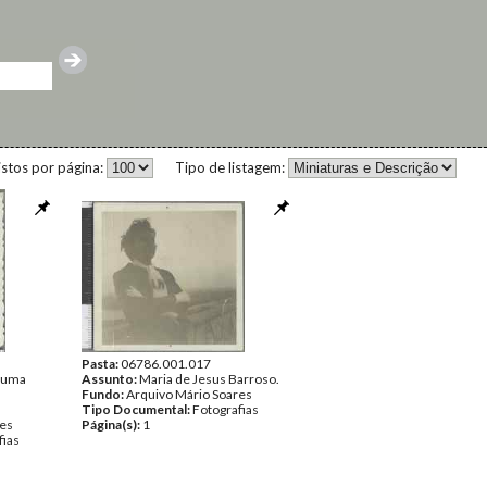
istos por página:
Tipo de listagem:
Pasta:
06786.001.017
e uma
Assunto:
Maria de Jesus Barroso.
Fundo:
Arquivo Mário Soares
Tipo Documental:
Fotografias
res
Página(s):
1
fias