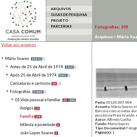
ARQUIVOS
GUIAS DE PESQUISA
PROJETO
PARCERIAS
Fotografias:
109
Arquivos
>
Mário Soa
Voltar aos arquivos
Mário Soares
31672
I
Antes de 25 de Abril de 1974
3113
I
Após 25 de Abril de 1974
5261
I
Caricaturas e cartoons
33
I
Fotografias
21885
I
01.Vida pessoal e familiar
42
206
Pasta:
05130.007.004
Assunto:
Mário Soares e
Amigos
13
Barroso com as netas du
passeio na Praia Grande, 
Família
109
Autor:
Alfredo Cunha
Fundo:
Mário Soares
Infância e juventude
6
Tipo Documental:
Fotogr
Página(s):
1
João Lopes Soares
2