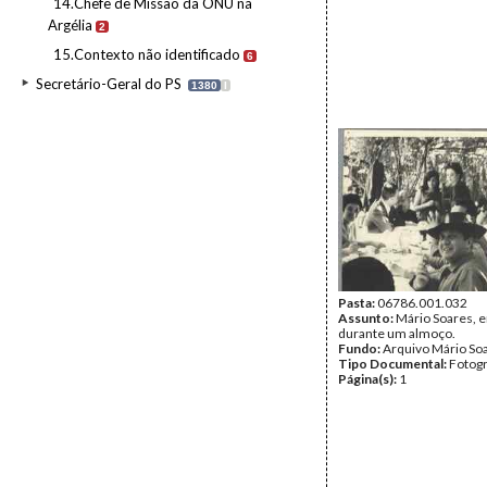
14.Chefe de Missão da ONU na
Argélia
2
15.Contexto não identificado
6
Secretário-Geral do PS
1380
I
Pasta:
06786.001.032
Assunto:
Mário Soares, e
durante um almoço.
Fundo:
Arquivo Mário So
Tipo Documental:
Fotogr
Página(s):
1