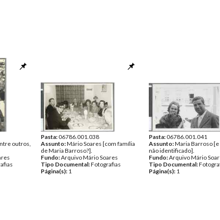
Pasta:
06786.001.038
Pasta:
06786.001.041
ntre outros,
Assunto:
Mário Soares [com família
Assunto:
Maria Barroso 
de Maria Barroso?].
não identificado].
ares
Fundo:
Arquivo Mário Soares
Fundo:
Arquivo Mário Soa
afias
Tipo Documental:
Fotografias
Tipo Documental:
Fotogra
Página(s):
1
Página(s):
1