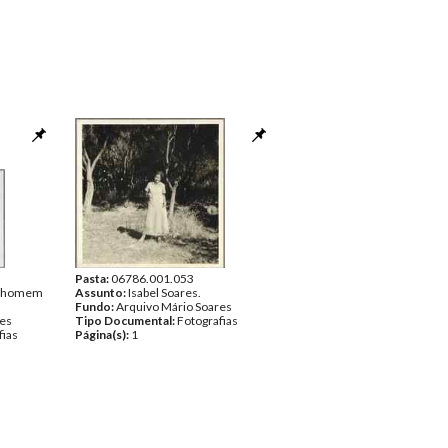
Pasta:
06786.001.053
[e homem
Assunto:
Isabel Soares.
Fundo:
Arquivo Mário Soares
res
Tipo Documental:
Fotografias
fias
Página(s):
1