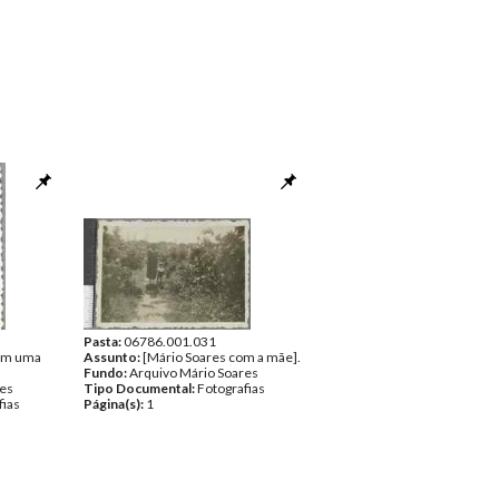
Pasta:
06786.001.031
com uma
Assunto:
[Mário Soares com a mãe].
Fundo:
Arquivo Mário Soares
res
Tipo Documental:
Fotografias
fias
Página(s):
1