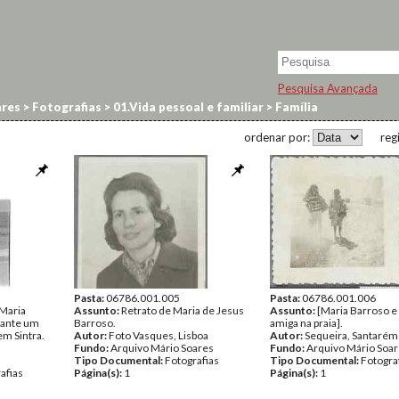
Pesquisa Avançada
res
>
Fotografias
>
01.Vida pessoal e familiar
>
Família
ordenar por:
reg
Pasta:
06786.001.005
Pasta:
06786.001.006
 Maria
Assunto:
Retrato de Maria de Jesus
Assunto:
[Maria Barroso 
rante um
Barroso.
amiga na praia].
em Sintra.
Autor:
Foto Vasques, Lisboa
Autor:
Sequeira, Santarém
Fundo:
Arquivo Mário Soares
Fundo:
Arquivo Mário Soa
Tipo Documental:
Fotografias
Tipo Documental:
Fotogra
afias
Página(s):
1
Página(s):
1