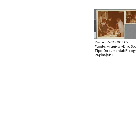
Pasta:
06786.007.025
Fundo:
Arquivo Mário So
Tipo Documental:
Fotogr
Página(s):
1