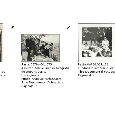
Pasta:
06786.001.075
Pasta:
06786.001.131
Assunto:
Maria Barroso, fotografia
Fundo:
Arquivo Mário Soa
ares
de grupo na serra.
Tipo Documental:
Fotogra
afias
Inscrições:
7.
Página(s):
1
Fundo:
Arquivo Mário Soares
Tipo Documental:
Fotografias
Página(s):
1