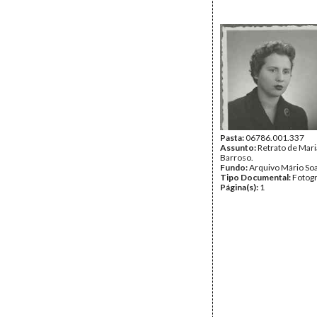
Pasta:
06786.001.337
Assunto:
Retrato de Mari
Barroso.
Fundo:
Arquivo Mário So
Tipo Documental:
Fotogr
Página(s):
1