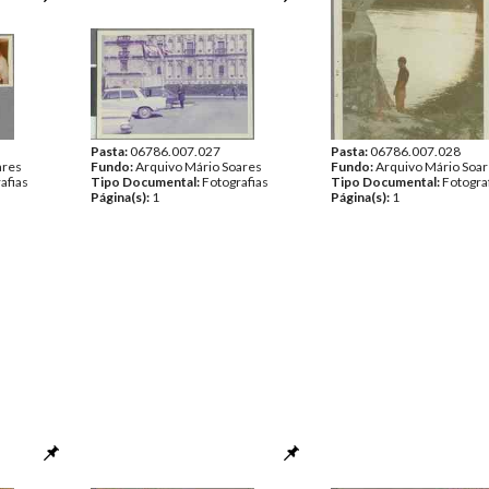
Pasta:
06786.007.027
Pasta:
06786.007.028
ares
Fundo:
Arquivo Mário Soares
Fundo:
Arquivo Mário Soa
afias
Tipo Documental:
Fotografias
Tipo Documental:
Fotogra
Página(s):
1
Página(s):
1