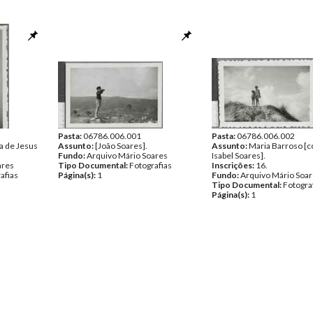
Pasta:
06786.006.001
Pasta:
06786.006.002
a de Jesus
Assunto:
[João Soares].
Assunto:
Maria Barroso [co
Fundo:
Arquivo Mário Soares
Isabel Soares].
ares
Tipo Documental:
Fotografias
Inscrições:
16.
afias
Página(s):
1
Fundo:
Arquivo Mário Soa
Tipo Documental:
Fotogra
Página(s):
1