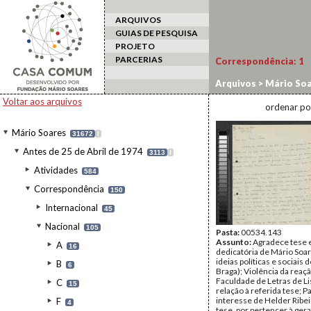
ARQUIVOS
GUIAS DE PESQUISA
PROJETO
PARCERIAS
Correspondência:
1
Arquivos
>
Mário Soa
Voltar aos arquivos
ordenar po
Mário Soares
31672
I
Antes de 25 de Abril de 1974
3113
I
Atividades
584
Correspondência
150
Internacional
45
Nacional
105
Pasta:
00534.143
Assunto:
Agradece tese 
A
16
dedicatória de Mário Soa
ideias políticas e sociais d
B
6
Braga); Violência da reaç
Faculdade de Letras de L
C
15
relação à referida tese; Pa
interesse de Helder Ribei
F
4
tese, por pertencer à ger