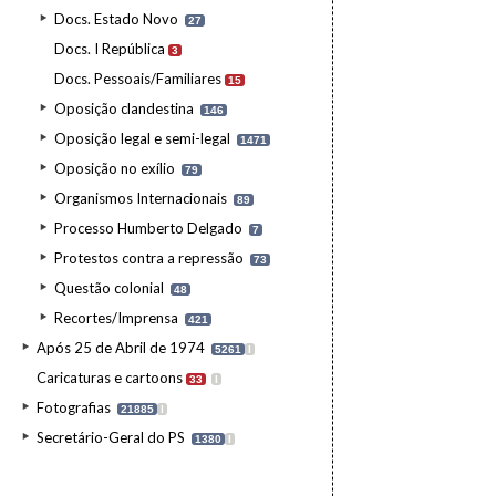
Docs. Estado Novo
27
Docs. I República
3
Docs. Pessoais/Familiares
15
Oposição clandestina
146
Oposição legal e semi-legal
1471
Oposição no exílio
79
Organismos Internacionais
89
Processo Humberto Delgado
7
Protestos contra a repressão
73
Questão colonial
48
Recortes/Imprensa
421
Após 25 de Abril de 1974
5261
I
Caricaturas e cartoons
33
I
Fotografias
21885
I
Secretário-Geral do PS
1380
I