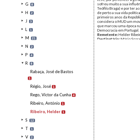
G
sofreu muito a sua influê
8
Teófilo Braga) e por ter
H
de perto a sua vida polític
2
primeiros anos da Repúbli
J
considera o MUD um mo
3
que marcou uma época na 
L
Democracia em Portugal.
1
Remetente:
Helder Ribei
M
21
Destinatário:
Mário Soar
Data:
sexta, 3 de novemb
N
2
Fundo:
AMS - Arquivo Má
Tipo Documental:
Corre
P
4
Página(s):
2
R
8
Rabaça, José de Bastos
1
Régio, José
1
Rego, Victor da Cunha
4
Ribeiro, António
1
Ribeiro, Helder
1
S
12
T
1
V
2