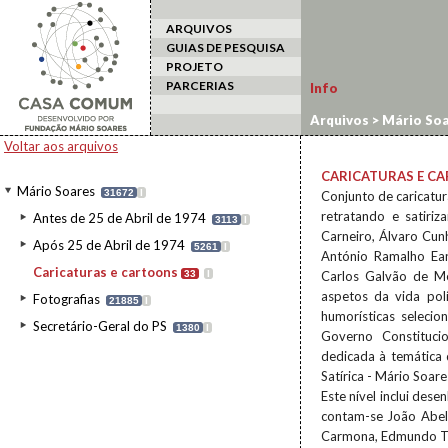
ARQUIVOS
GUIAS DE PESQUISA
PROJETO
PARCERIAS
Info
Arquivos
>
Mário Soa
Voltar aos arquivos
CARICATURAS E C
Mário Soares
31672
I
Conjunto de caricatur
retratando e satiri
Antes de 25 de Abril de 1974
3113
I
Carneiro, Álvaro Cun
Após 25 de Abril de 1974
5261
I
António Ramalho Ean
Caricaturas e cartoons
33
I
Carlos Galvão de Me
aspetos da vida polí
Fotografias
21885
I
humorísticas seleci
Secretário-Geral do PS
1380
I
Governo Constituci
dedicada à temática
Satírica - Mário Soares
Este nível inclui des
contam-se João Abel 
Carmona, Edmundo Ten