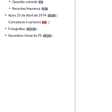
Questão colonial
48
Recortes/Imprensa
421
Após 25 de Abril de 1974
5261
I
Caricaturas e cartoons
33
I
Fotografias
21885
I
Secretário-Geral do PS
1380
I