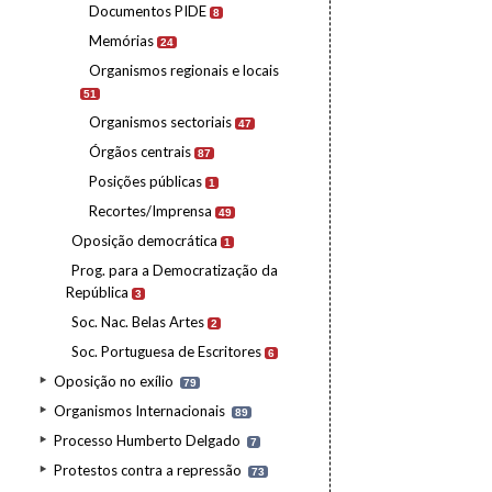
Documentos PIDE
8
Memórias
24
Organismos regionais e locais
51
Organismos sectoriais
47
Órgãos centrais
87
Posições públicas
1
Recortes/Imprensa
49
Oposição democrática
1
Prog. para a Democratização da
República
3
Soc. Nac. Belas Artes
2
Soc. Portuguesa de Escritores
6
Oposição no exílio
79
Organismos Internacionais
89
Processo Humberto Delgado
7
Protestos contra a repressão
73