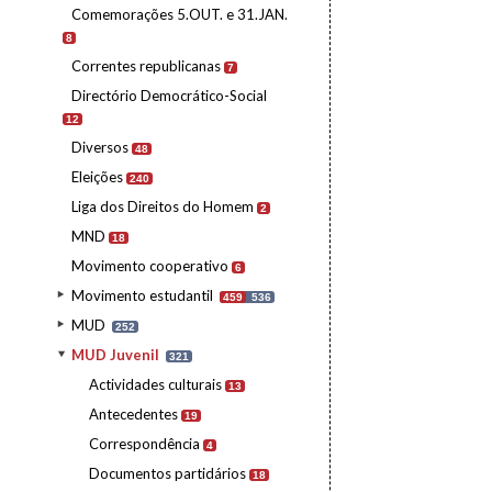
Comemorações 5.OUT. e 31.JAN.
8
Correntes republicanas
7
Directório Democrático-Social
12
Diversos
48
Eleições
240
Liga dos Direitos do Homem
2
MND
18
Movimento cooperativo
6
Movimento estudantil
459
536
MUD
252
MUD Juvenil
321
Actividades culturais
13
Antecedentes
19
Correspondência
4
Documentos partidários
18