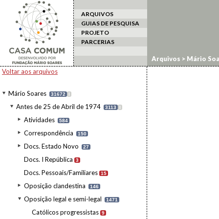
ARQUIVOS
GUIAS DE PESQUISA
PROJETO
PARCERIAS
Arquivos
>
Mário Soa
Voltar aos arquivos
Mário Soares
31672
I
Antes de 25 de Abril de 1974
3113
I
Atividades
584
Correspondência
150
Docs. Estado Novo
27
Docs. I República
3
Docs. Pessoais/Familiares
15
Oposição clandestina
146
Oposição legal e semi-legal
1471
Católicos progressistas
9