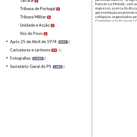
Tarrafal
2
francês Le Monde, sem a
expresso, acerca do disc
Tribuna de Portugal
3
apresentação ao primeiro
Tribuna Militar
colóquios organizados pe
6
Confederação Francesa 
Unidade e Acção
do Trabalho, subordinado
3
“Autogestão e trabalho”, p
Voz do Povo
Edmond Maire, Secretári
2
CFDT.
Após 25 de Abril de 1974
Data:
domingo, 17 de fev
5261
I
1974 - segunda, 18 de fev
Caricaturas e cartoons
33
I
1974
Fundo:
Mário Soares
Fotografias
21885
I
Tipo Documental:
Docum
Página(s):
2
Secretário-Geral do PS
1380
I