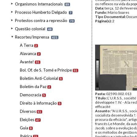
Organismos Internacionais
os reflexos na vida da pop
89
Data:
terça, 12 de fevere
Processo Humberto Delgado
Fundo:
Mário Soares
7
Tipo Documental:
Docum
Protestos contra a repressão
Página(s):
2
73
Questão colonial
48
Recortes/Imprensa
421
A Terra
2
Alavanca
2
Avante!
31
Bol. Of. de S. Tomé e Príncipe
51
Boletim Anti-Colonial
5
Boletim da Paz
2
Pasta:
02590.002.013
Democracia
5
Título:
L’ U.R.S.S., société
développée ?. IV. - A la re
Direito à Informação
5
efficacité
Assunto:
"A U.R.S.S., soc
Diversos
61
socialista desenvolvida ?. I
Eleições
procura da eficácia", artig
47
francês Le Monde, da auto
Guia
Jacob, sobre a evolução 
8
e os métodos de gestão n
Ibérica
Soviética e a introdução d
11