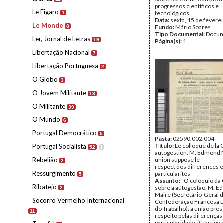
progressos científicos e
Le Figaro
tecnológicos.
1
Data:
sexta, 15 de fevere
Le Monde
8
Fundo:
Mário Soares
Tipo Documental:
Docum
Ler, Jornal de Letras
19
Página(s):
1
Libertação Nacional
7
Libertação Portuguesa
2
O Globo
3
O Jovem Militante
13
O Militante
39
O Mundo
6
Portugal Democrático
5
Pasta:
02590.002.004
Título:
Le colloque de la C.
Portugal Socialista
52
I
autogestion. M. Edmond M
Rebelião
union suppose le
2
respect des différences e
Ressurgimento
particularités
5
Assunto:
"O colóquio da C
Ribatejo
sobre a autogestão. M. 
2
Maire (Secretário-Geral 
Socorro Vermelho Internacional
Confederação Francesa 
do Trabalho): a união pre
11
respeito pelas diferenças
particularidades)", artigo 