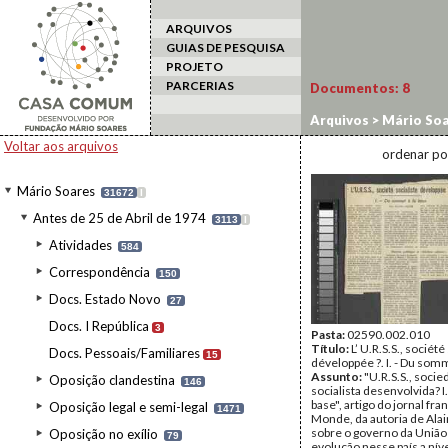
ARQUIVOS
GUIAS DE PESQUISA
PROJETO
PARCERIAS
Documentos:
8
Arquivos
>
Mário Soa
Voltar aos arquivos
ordenar po
Mário Soares
31672
I
Antes de 25 de Abril de 1974
3113
I
Atividades
584
Correspondência
150
Docs. Estado Novo
27
Docs. I República
3
Pasta:
02590.002.010
Título:
L’ U.R.S.S., société
Docs. Pessoais/Familiares
15
développée ?. I. - Du somm
Assunto:
"U.R.S.S., soci
Oposição clandestina
146
socialista desenvolvida? I.
base", artigo do jornal fra
Oposição legal e semi-legal
1471
Monde, da autoria de Alai
sobre o governo da União 
Oposição no exílio
79
evolução nesse país a níve