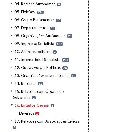
04. Regiões Autónomas
6
05. Eleições
134
06. Grupo Parlamentar
64
07. Departamentos
13
08. Organizações Autónomas
20
09. Imprensa Socialista
137
10. Acordos políticos
4
11. Internacional Socialista
229
12. Outras Forças Políticas
25
13. Organizações internacionais
10
14. Recortes
47
15. Relações com Órgãos de
Soberania
1
16. Estados Gerais
2
Diversos
2
17. Relações com Associações Cívicas
5