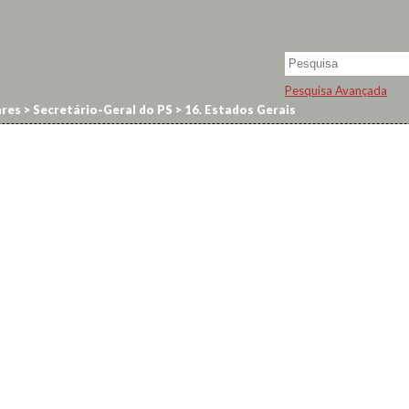
Pesquisa Avançada
res
>
Secretário-Geral do PS
>
16. Estados Gerais