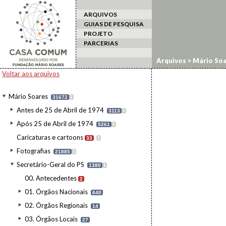
ARQUIVOS
GUIAS DE PESQUISA
PROJETO
PARCERIAS
Arquivos
>
Mário Soa
Voltar aos arquivos
Mário Soares
31672
I
Antes de 25 de Abril de 1974
3113
I
Após 25 de Abril de 1974
5261
I
Caricaturas e cartoons
33
I
Fotografias
21885
I
Secretário-Geral do PS
1380
I
00. Antecedentes
2
01. Órgãos Nacionais
640
02. Órgãos Regionais
14
03. Órgãos Locais
27