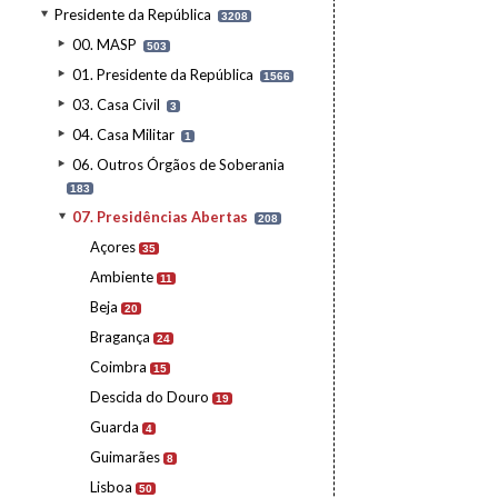
Presidente da República
3208
00. MASP
503
01. Presidente da República
1566
03. Casa Civil
3
04. Casa Militar
1
06. Outros Órgãos de Soberania
183
07. Presidências Abertas
208
Açores
35
Ambiente
11
Beja
20
Bragança
24
Coimbra
15
Descida do Douro
19
Guarda
4
Guimarães
8
Lisboa
50