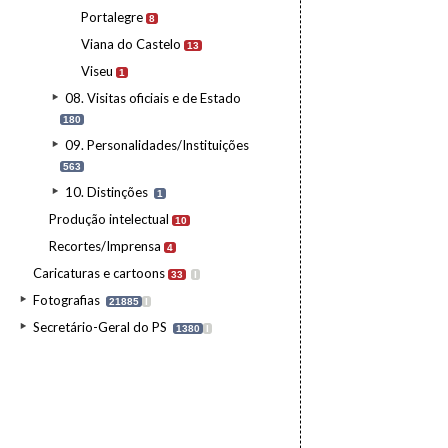
Portalegre
8
Viana do Castelo
13
Viseu
1
08. Visitas oficiais e de Estado
180
09. Personalidades/Instituições
563
10. Distinções
1
Produção intelectual
10
Recortes/Imprensa
4
Caricaturas e cartoons
33
I
Fotografias
21885
I
Secretário-Geral do PS
1380
I