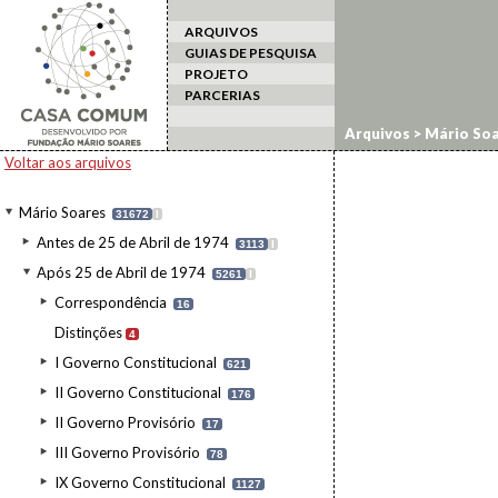
ARQUIVOS
GUIAS DE PESQUISA
PROJETO
PARCERIAS
Arquivos
>
Mário Soa
Voltar aos arquivos
Mário Soares
31672
I
Antes de 25 de Abril de 1974
3113
I
Após 25 de Abril de 1974
5261
I
Correspondência
16
Distinções
4
I Governo Constitucional
621
II Governo Constitucional
176
II Governo Provisório
17
III Governo Provisório
78
IX Governo Constitucional
1127