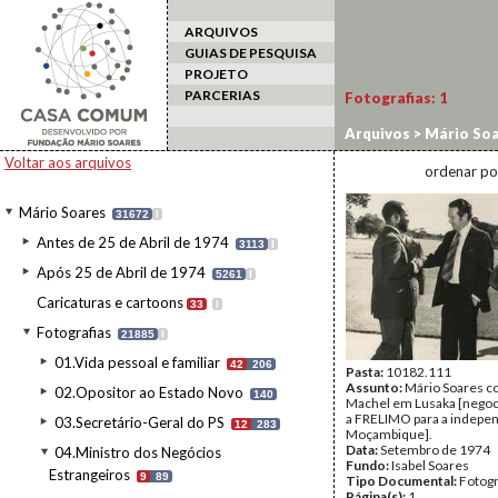
ARQUIVOS
GUIAS DE PESQUISA
PROJETO
PARCERIAS
Fotografias:
1
Arquivos
>
Mário Soa
Acordos de Lusaka
Voltar aos arquivos
ordenar po
Mário Soares
31672
I
Antes de 25 de Abril de 1974
3113
I
Após 25 de Abril de 1974
5261
I
Caricaturas e cartoons
33
I
Fotografias
21885
I
01.Vida pessoal e familiar
42
206
Pasta:
10182.111
Assunto:
Mário Soares 
02.Opositor ao Estado Novo
140
Machel em Lusaka [nego
a FRELIMO para a indepe
03.Secretário-Geral do PS
12
283
Moçambique].
Data:
Setembro de 1974
04.Ministro dos Negócios
Fundo:
Isabel Soares
Estrangeiros
9
89
Tipo Documental:
Fotogr
Página(s):
1