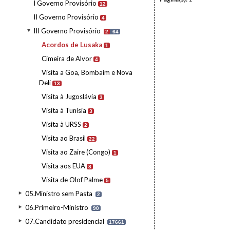
I Governo Provisório
12
II Governo Provisório
4
III Governo Provisório
2
64
Acordos de Lusaka
1
Cimeira de Alvor
4
Visita a Goa, Bombaim e Nova
Deli
13
Visita à Jugoslávia
3
Visita à Tunísia
3
Visita à URSS
2
Visita ao Brasil
22
Visita ao Zaire (Congo)
1
Visita aos EUA
8
Visita de Olof Palme
5
05.Ministro sem Pasta
2
06.Primeiro-Ministro
90
07.Candidato presidencial
17661