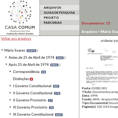
ARQUIVOS
GUIAS DE PESQUISA
PROJETO
PARCERIAS
Documentos:
11
Arquivos
>
Mário Soa
Ambiente
Voltar aos arquivos
ordenar po
Mário Soares
31672
I
Antes de 25 de Abril de 1974
3113
I
Após 25 de Abril de 1974
5261
I
Correspondência
16
Distinções
4
I Governo Constitucional
621
Pasta:
01082.001
Título:
Documentos prepa
II Governo Constitucional
176
Data:
1994
Fundo:
AMS - Arquivo Má
II Governo Provisório
17
Tipo Documental:
Docum
Página(s):
102 (101 Image
III Governo Provisório
78
IX Governo Constitucional
1127