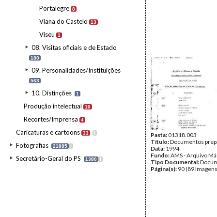
Portalegre
8
Viana do Castelo
13
Viseu
1
08. Visitas oficiais e de Estado
180
09. Personalidades/Instituições
563
10. Distinções
1
Produção intelectual
10
Recortes/Imprensa
4
Caricaturas e cartoons
33
I
Pasta:
01318.003
Título:
Documentos prepa
Fotografias
21885
I
Data:
1994
Fundo:
AMS - Arquivo Má
Secretário-Geral do PS
1380
I
Tipo Documental:
Docum
Página(s):
90 (89 Imagens