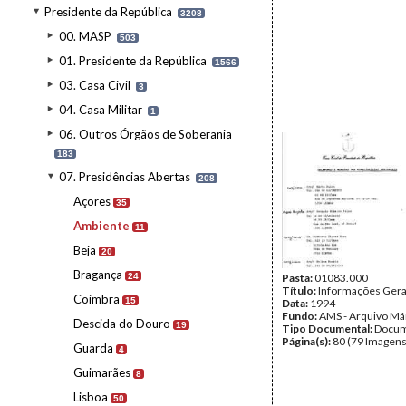
Presidente da República
3208
00. MASP
503
01. Presidente da República
1566
03. Casa Civil
3
04. Casa Militar
1
06. Outros Órgãos de Soberania
183
07. Presidências Abertas
208
Açores
35
Ambiente
11
Beja
20
Bragança
24
Pasta:
01083.000
Título:
Informações Gera
Coimbra
15
Data:
1994
Fundo:
AMS - Arquivo Má
Descida do Douro
19
Tipo Documental:
Docum
Página(s):
80 (79 Imagens
Guarda
4
Guimarães
8
Lisboa
50