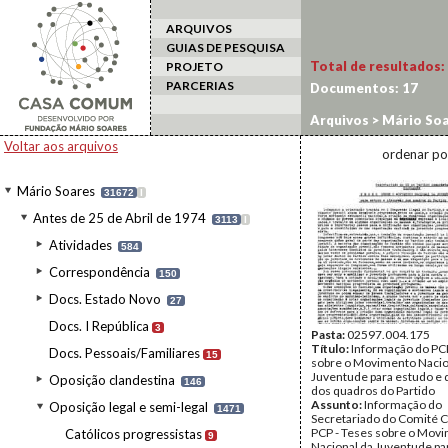
ARQUIVOS
GUIAS DE PESQUISA
Total de resultados:
PROJETO
PARCERIAS
Documentos:
17
Arquivos
>
Mário Soa
Documentos partidá
Voltar aos arquivos
ordenar po
Mário Soares
31672
I
Antes de 25 de Abril de 1974
3113
I
Atividades
584
Correspondência
150
Docs. Estado Novo
27
Docs. I República
3
Pasta:
02597.004.175
Título:
Informação do PCP
Docs. Pessoais/Familiares
15
sobre o Movimento Nacio
Juventude para estudo e 
Oposição clandestina
146
dos quadros do Partido
Assunto:
Informação do
Oposição legal e semi-legal
1471
Secretariado do Comité C
PCP - Teses sobre o Mov
Católicos progressistas
9
Nacional da Juventude pa