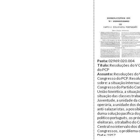
Pasta:
02969.020.004
Título:
Resoluções do V 
do PCP
Assunto:
Resoluções do 
Congresso do PCP. Resol
sobre: a situação internac
Congresso do Partido Co
União Soviética, a situação
situação das classes trab
Juventude, a unidade da 
operária, a unidade dos 
anti-salazaristas, a possib
duma solução pacífica do
político português, os pr
eleitorais, o trabalho do 
Central no intervalo dos 
Congressos, o problema c
Data:
1957
Fundo:
AMS - Arquivo Már