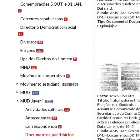
Comemorações 5.OUT. e 31.JAN.
discussão dos quadros do
Data:
s.d.
8
Fundo:
AMS - Arquivo Már
DMJ - Documentos 50º M
Correntes republicanas
7
Tipo Documental:
Docum
Página(s):
2
Directório Democrático-Social
12
Diversos
48
Eleições
240
Liga dos Direitos do Homem
2
MND
18
Movimento cooperativo
6
Movimento estudantil
459
536
MUD
252
Pasta:
02969.068.005
Título:
Trabalhadores! To
MUD Juvenil
321
Eleições nos Sindicatos
Assunto:
Comunicado d
Actividades culturais
13
Secretariado do Comité C
Antecedentes
Partido Comunista Portu
19
sobre as eleições sindicai
Correspondência
Data:
Janeiro de 1945
4
Fundo:
AMS - Arquivo Már
Documentos partidários
DMJ - Documentos 50º M
Tipo Documental:
Docum