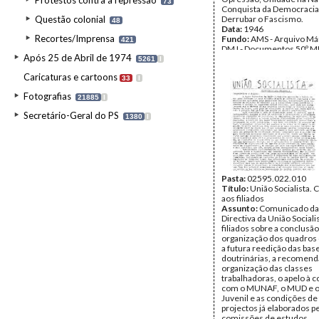
Protestos contra a repressão
73
Conquista da Democraci
Questão colonial
Derrubar o Fascismo.
48
Data:
1946
Recortes/Imprensa
Fundo:
AMS - Arquivo Már
421
DMJ - Documentos 50º M
Após 25 de Abril de 1974
Tipo Documental:
Docum
5261
I
Página(s):
79
Caricaturas e cartoons
33
I
Fotografias
21885
I
Secretário-Geral do PS
1380
I
Pasta:
02595.022.010
Título:
União Socialista.
aos filiados
Assunto:
Comunicado da
Directiva da União Sociali
filiados sobre a conclusão
organização dos quadros 
a futura reedição das bas
doutrinárias, a recomen
organização das classes
trabalhadoras, o apelo à 
com o MUNAF, o MUD e 
Juvenil e as condições de
projectos já elaborados p
comissões de estudos.