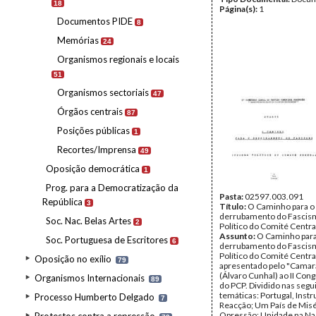
18
Página(s):
1
Documentos PIDE
8
Memórias
24
Organismos regionais e locais
51
Organismos sectoriais
47
Órgãos centrais
87
Posições públicas
1
Recortes/Imprensa
49
Oposição democrática
1
Prog. para a Democratização da
Pasta:
02597.003.091
República
3
Título:
O Caminho para o
derrubamento do Fascis
Soc. Nac. Belas Artes
2
Político do Comité Centra
Assunto:
O Caminho para
Soc. Portuguesa de Escritores
6
derrubamento do Fascis
Político do Comité Centra
Oposição no exílio
79
apresentado pelo "Camar
(Álvaro Cunhal) ao II Cong
Organismos Internacionais
89
do PCP. Dividido nas segu
temáticas: Portugal, Inst
Processo Humberto Delgado
7
Reacção; Um País de Misé
Opressão; Unidade na Naç