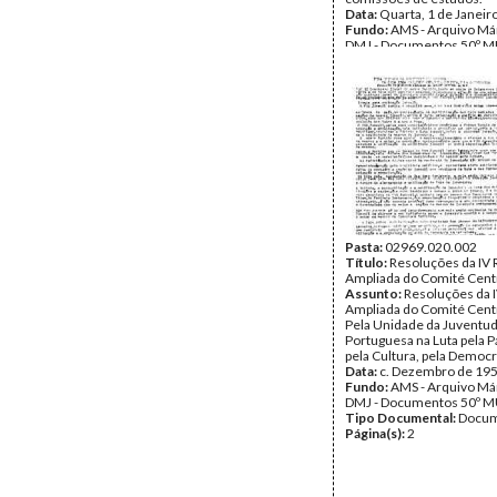
Data:
Quarta, 1 de Janeir
Fundo:
AMS - Arquivo Már
DMJ - Documentos 50º M
Tipo Documental:
Docum
Página(s):
2
Pasta:
02969.020.002
Título:
Resoluções da IV
Ampliada do Comité Cent
Assunto:
Resoluções da 
Ampliada do Comité Centr
Pela Unidade da Juventu
Portuguesa na Luta pela Pa
pela Cultura, pela Democr
Data:
c. Dezembro de 19
Fundo:
AMS - Arquivo Már
DMJ - Documentos 50º M
Tipo Documental:
Docum
Página(s):
2