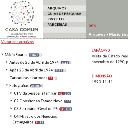
ARQUIVOS
GUIAS DE PESQUISA
PROJETO
PARCERIAS
Info
Arquivos
>
Mário Soa
estrangeiro
>
Japão/
Voltar aos arquivos
JAPÃO/90
Mário Soares
31672
I
Visita de Estado rea
novembro de 1990, po
Antes de 25 de Abril de 1974
3113
I
Após 25 de Abril de 1974
5261
I
DIMENSÃO
Caricaturas e cartoons
33
I
1990-11-11
Fotografias
21885
I
01.Vida pessoal e familiar
42
206
02.Opositor ao Estado Novo
140
03.Secretário-Geral do PS
12
283
04.Ministro dos Negócios
Estrangeiros
9
89