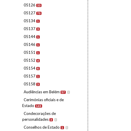
05126
33
05127
70
05134
1
05137
3
05144
1
05146
1
05151
1
05152
4
05154
6
05157
1
05158
3
Audiências em Belém
57
I
Cerimónias oficiais e de
Estado
143
Condecorações de
personalidades
3
I
Conselhos de Estado
1
I