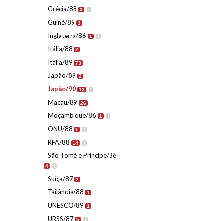
Grécia/88
3
I
Guiné/89
3
Inglaterra/86
1
I
Itália/88
2
Itália/89
73
Japão/89
2
Japão/90
13
I
Macau/89
26
Moçambique/86
1
I
ONU/88
1
I
RFA/88
14
I
São Tomé e Princípe/86
4
I
Suíça/87
2
Tailândia/88
1
UNESCO/89
1
URSS/87
5
I