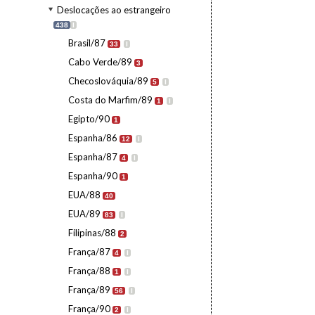
Deslocações ao estrangeiro
438
I
Brasil/87
33
I
Cabo Verde/89
3
Checoslováquia/89
5
I
Costa do Marfim/89
1
I
Egipto/90
1
Espanha/86
12
I
Espanha/87
4
I
Espanha/90
1
EUA/88
40
EUA/89
83
I
Filipinas/88
2
França/87
4
I
França/88
1
I
França/89
56
I
França/90
2
I