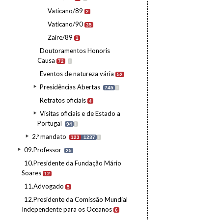
Vaticano/89
2
Vaticano/90
35
Zaire/89
1
Doutoramentos Honoris
Causa
72
I
Eventos de natureza vária
52
Presidências Abertas
745
I
Retratos oficiais
4
Visitas oficiais e de Estado a
Portugal
94
I
2.º mandato
123
1237
I
09.Professor
25
10.Presidente da Fundação Mário
Soares
12
11.Advogado
5
12.Presidente da Comissão Mundial
Independente para os Oceanos
6