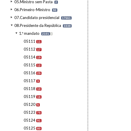
05.Ministro sem Pasta
2
06.Primeiro-Ministro
90
07.Candidato presidencial
17661
08.Presidente da República
3338
1.º mandato
2101
I
05111
11
05112
17
05114
19
05115
12
05116
29
05117
3
05118
10
05119
16
05120
5
05123
75
05124
91
05125
80