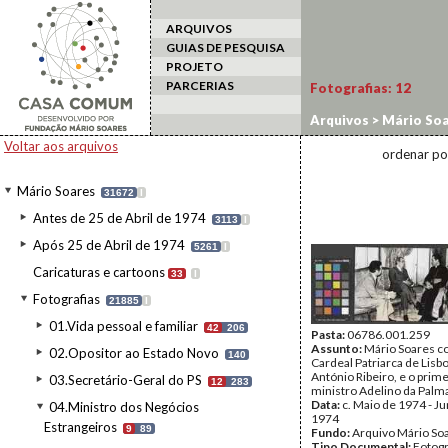
ARQUIVOS
GUIAS DE PESQUISA
PROJETO
PARCERIAS
Fotografias:
12
Arquivos
>
Mário Soa
Voltar aos arquivos
ordenar po
Mário Soares
31672
I
Antes de 25 de Abril de 1974
3113
I
Após 25 de Abril de 1974
5261
I
Caricaturas e cartoons
33
I
Fotografias
21885
I
01.Vida pessoal e familiar
42
206
Pasta:
06786.001.259
Assunto:
Mário Soares c
02.Opositor ao Estado Novo
140
Cardeal Patriarca de Lisbo
António Ribeiro, e o prime
03.Secretário-Geral do PS
12
283
ministro Adelino da Palma
Data:
c. Maio de 1974 - J
04.Ministro dos Negócios
1974
Estrangeiros
9
89
Fundo:
Arquivo Mário So
Tipo Documental:
Fotogr