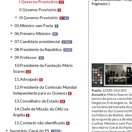
I Governo Provisório
12
Página(s):
2
II Governo Provisório
4
III Governo Provisório
2
64
05.Ministro sem Pasta
2
06.Primeiro-Ministro
90
07.Candidato presidencial
17661
08.Presidente da República
3338
09.Professor
25
10.Presidente da Fundação Mário
Soares
12
11.Advogado
5
12.Presidente da Comissão Mundial
Pasta:
12385.010.001
Independente para os Oceanos
6
Assunto:
Mário Soares l
termo de posse como Min
13.Conselheiro de Estado
20
Negócios Estrangeiros, d
cerimónia de tomada de 
14.Chefe de Missão da ONU na
membros do I Governo Pr
Argélia
no Palácio de Belém. Iden
2
da esquerda para a direita
15.Contexto não identificado
Cunhal, Ministro sem Pas
6
Secretário-Geral do Parti
Secretário-Geral do PS
Comunista Português (PC
1380
I