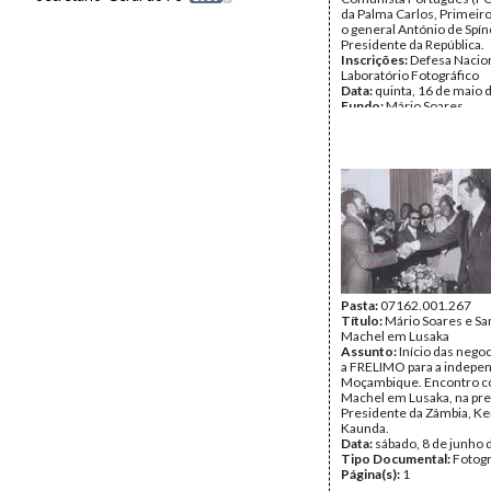
da Palma Carlos, Primeiro
o general António de Spín
Presidente da República.
Inscrições:
Defesa Nacion
Laboratório Fotográfico
Data:
quinta, 16 de maio 
Fundo:
Mário Soares
Tipo Documental:
Fotogr
Página(s):
2
Pasta:
07162.001.267
Título:
Mário Soares e S
Machel em Lusaka
Assunto:
Início das neg
a FRELIMO para a indepe
Moçambique. Encontro 
Machel em Lusaka, na pr
Presidente da Zâmbia, K
Kaunda.
Data:
sábado, 8 de junho 
Tipo Documental:
Fotogr
Página(s):
1