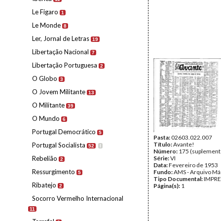
Le Figaro
1
Le Monde
8
Ler, Jornal de Letras
19
Libertação Nacional
7
Libertação Portuguesa
2
O Globo
3
O Jovem Militante
13
O Militante
39
O Mundo
6
Portugal Democrático
5
Pasta:
02603.022.007
Título:
Avante!
Portugal Socialista
52
I
Número:
175 (suplement
Rebelião
Série:
VI
2
Data:
Fevereiro de 1953
Ressurgimento
Fundo:
AMS - Arquivo Má
5
Tipo Documental:
IMPR
Ribatejo
Página(s):
1
2
Socorro Vermelho Internacional
11