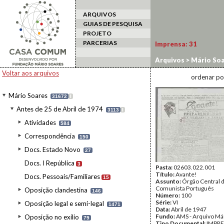
ARQUIVOS
GUIAS DE PESQUISA
PROJETO
PARCERIAS
Imprensa:
31
Arquivos
>
Mário Soa
Voltar aos arquivos
ordenar po
Mário Soares
31672
I
Antes de 25 de Abril de 1974
3113
I
Atividades
584
Correspondência
150
Docs. Estado Novo
27
Docs. I República
3
Pasta:
02603.022.001
Título:
Avante!
Docs. Pessoais/Familiares
15
Assunto:
Órgão Central d
Comunista Português
Oposição clandestina
146
Número:
100
Série:
VI
Oposição legal e semi-legal
1471
Data:
Abril de 1947
Fundo:
AMS - Arquivo Má
Oposição no exílio
79
Tipo Documental:
IMPR