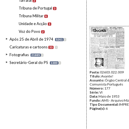
Tarrafal
2
Tribuna de Portugal
3
Tribuna Militar
6
Unidade e Acção
3
Voz do Povo
2
Após 25 de Abril de 1974
5261
I
Caricaturas e cartoons
33
I
Fotografias
21885
I
Secretário-Geral do PS
1380
I
Pasta:
02603.022.009
Título:
Avante!
Assunto:
Órgão Central d
Comunista Português
Número:
177
Série:
VI
Data:
Maio de 1953
Fundo:
AMS - Arquivo Má
Tipo Documental:
IMPR
Página(s):
6