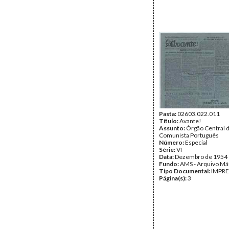
Pasta:
02603.022.011
Título:
Avante!
Assunto:
Órgão Central d
Comunista Português
Número:
Especial
Série:
VI
Data:
Dezembro de 1954
Fundo:
AMS - Arquivo Má
Tipo Documental:
IMPR
Página(s):
3