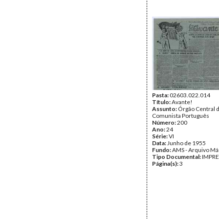
Pasta:
02603.022.014
Título:
Avante!
Assunto:
Órgão Central d
Comunista Português
Número:
200
Ano:
24
Série:
VI
Data:
Junho de 1955
Fundo:
AMS - Arquivo Má
Tipo Documental:
IMPR
Página(s):
3