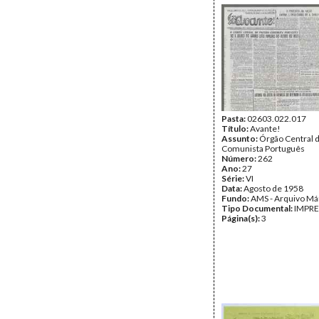
Pasta:
02603.022.017
Título:
Avante!
Assunto:
Órgão Central d
Comunista Português
Número:
262
Ano:
27
Série:
VI
Data:
Agosto de 1958
Fundo:
AMS - Arquivo Má
Tipo Documental:
IMPR
Página(s):
3