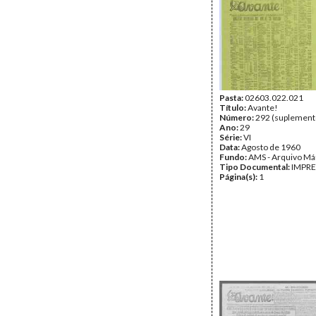
Pasta:
02603.022.021
Título:
Avante!
Número:
292 (suplement
Ano:
29
Série:
VI
Data:
Agosto de 1960
Fundo:
AMS - Arquivo Má
Tipo Documental:
IMPR
Página(s):
1