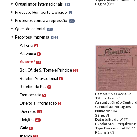
Organismos Internacionais
Página(s):
2
89
Processo Humberto Delgado
7
Protestos contra a repressão
73
Questão colonial
48
Recortes/Imprensa
421
A Terra
2
Alavanca
2
Avante!
31
Bol. Of. de S. Tomé e Príncipe
51
Boletim Anti-Colonial
5
Boletim da Paz
2
Pasta:
02603.022.005
Democracia
5
Título:
Avante!
Assunto:
Órgão Central d
Direito à Informação
5
Comunista Português
Número:
104
Diversos
61
Série:
VI
Eleições
Data:
Julho de 1947
47
Fundo:
AMS - Arquivo Má
Guia
Tipo Documental:
IMPR
8
Página(s):
3
Ibérica
11