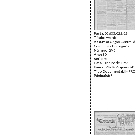
Pasta:
02603.022.024
Título:
Avante!
Assunto:
Órgão Central d
Comunista Português
Número:
296
Ano:
30
Série:
VI
Data:
Janeiro de 1961
Fundo:
AMS - Arquivo Má
Tipo Documental:
IMPR
Página(s):
3