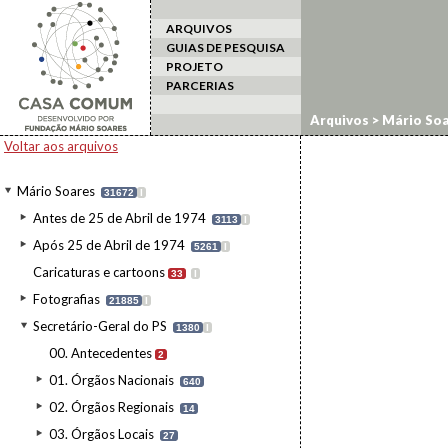
ARQUIVOS
GUIAS DE PESQUISA
PROJETO
PARCERIAS
Arquivos
>
Mário Soa
Voltar aos arquivos
Mário Soares
31672
I
Antes de 25 de Abril de 1974
3113
I
Após 25 de Abril de 1974
5261
I
Caricaturas e cartoons
33
I
Fotografias
21885
I
Secretário-Geral do PS
1380
I
00. Antecedentes
2
01. Órgãos Nacionais
640
02. Órgãos Regionais
14
03. Órgãos Locais
27