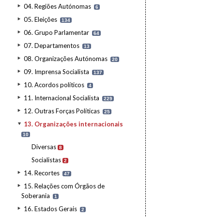
04. Regiões Autónomas
6
05. Eleições
134
06. Grupo Parlamentar
64
07. Departamentos
13
08. Organizações Autónomas
20
09. Imprensa Socialista
137
10. Acordos políticos
4
11. Internacional Socialista
229
12. Outras Forças Políticas
25
13. Organizações internacionais
10
Diversas
8
Socialistas
2
14. Recortes
47
15. Relações com Órgãos de
Soberania
1
16. Estados Gerais
2