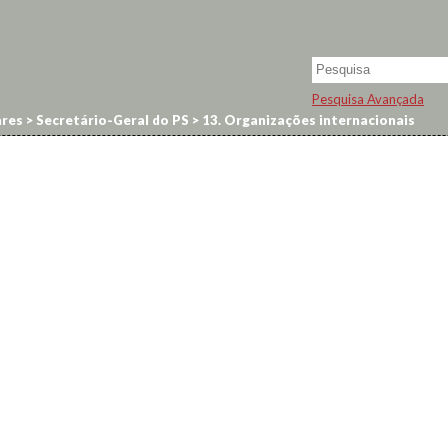
Pesquisa Avançada
res
>
Secretário-Geral do PS
>
13. Organizações internacionais