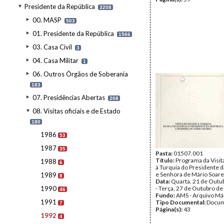
Presidente da República
3208
00. MASP
503
01. Presidente da República
1566
03. Casa Civil
3
04. Casa Militar
1
06. Outros Órgãos de Soberania
183
07. Presidências Abertas
208
08. Visitas oficiais e de Estado
180
1986
53
1987
35
Pasta:
01507.001
Título:
Programa da Visit
1988
6
à Turquia do Presidente d
e Senhora de Mário Soar
1989
8
Data:
Quarta, 21 de Outu
1990
- Terça, 27 de Outubro d
46
Fundo:
AMS - Arquivo Má
1991
Tipo Documental:
Docum
7
Página(s):
43
1992
4