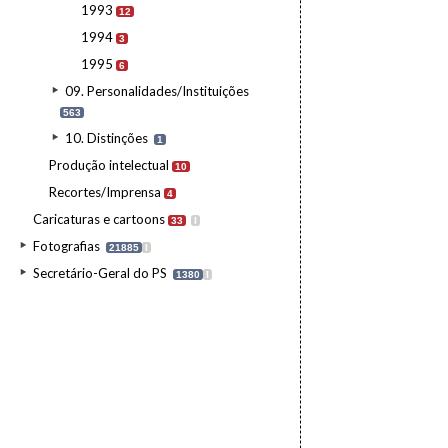
1993
12
1994
3
1995
6
09. Personalidades/Instituições
563
10. Distinções
1
Produção intelectual
10
Recortes/Imprensa
4
Caricaturas e cartoons
33
I
Fotografias
21885
I
Secretário-Geral do PS
1380
I