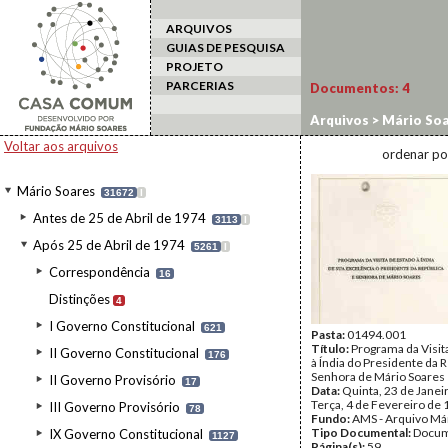
ARQUIVOS
GUIAS DE PESQUISA
PROJETO
PARCERIAS
Documentos:
4
Arquivos
>
Mário Soa
Estado
>
1992
Voltar aos arquivos
ordenar po
Mário Soares
31672
I
Antes de 25 de Abril de 1974
3113
I
Após 25 de Abril de 1974
5261
I
Correspondência
16
Distinções
4
I Governo Constitucional
621
Pasta:
01494.001
Título:
Programa da Visit
II Governo Constitucional
176
à Índia do Presidente da R
Senhora de Mário Soares
II Governo Provisório
17
Data:
Quinta, 23 de Janei
Terça, 4 de Fevereiro de
III Governo Provisório
78
Fundo:
AMS - Arquivo Má
Tipo Documental:
Docum
IX Governo Constitucional
1127
Página(s):
59