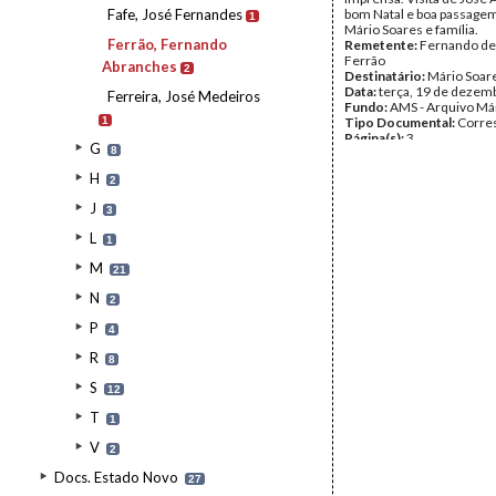
Fafe, José Fernandes
bom Natal e boa passagem
1
Mário Soares e família.
Ferrão, Fernando
Remetente:
Fernando de
Ferrão
Abranches
2
Destinatário:
Mário Soar
Data:
terça, 19 de dezem
Ferreira, José Medeiros
Fundo:
AMS - Arquivo Má
1
Tipo Documental:
Corre
Página(s):
3
G
8
H
2
J
3
L
1
M
21
N
2
P
4
R
8
S
12
T
1
V
2
Docs. Estado Novo
27