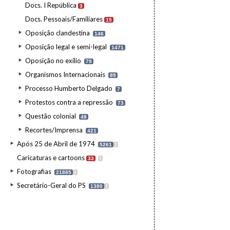
Docs. I República
3
Docs. Pessoais/Familiares
15
Oposição clandestina
146
Oposição legal e semi-legal
1471
Oposição no exílio
79
Organismos Internacionais
89
Processo Humberto Delgado
7
Protestos contra a repressão
73
Questão colonial
48
Recortes/Imprensa
421
Após 25 de Abril de 1974
5261
I
Caricaturas e cartoons
33
I
Fotografias
21885
I
Secretário-Geral do PS
1380
I