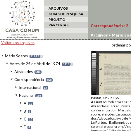
ARQUIVOS
GUIAS DE PESQUISA
PROJETO
PARCERIAS
Correspondência:
2
Arquivos
>
Mário Soa
Fernando Abranches
Voltar aos arquivos
ordenar po
Mário Soares
31672
I
Antes de 25 de Abril de 1974
3113
I
Atividades
584
Correspondência
150
Internacional
45
Nacional
105
Pasta:
00529.186
Assunto:
Problemas saú
A
16
Abranches Ferrão. Relata 
conferência com Marcel
B
6
sobre: eleições bastonat
dos Advogados; livro de 
C
15
Le Portugal Baillonné; qu
colonial e guerra em Áfric
F
4
Imprensa. Visita de José 