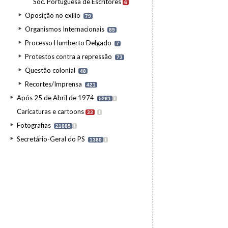
Soc. Portuguesa de Escritores
6
Oposição no exílio
79
Organismos Internacionais
89
Processo Humberto Delgado
7
Protestos contra a repressão
73
Questão colonial
48
Recortes/Imprensa
421
Após 25 de Abril de 1974
5261
I
Caricaturas e cartoons
33
I
Fotografias
21885
I
Secretário-Geral do PS
1380
I