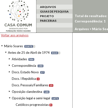
ARQUIVOS
GUIAS DE PESQUISA
Total de resultados:
PROJETO
PARCERIAS
Correspondência:
1
Arquivos
>
Mário Soa
do Homem
Voltar aos arquivos
Mário Soares
31672
I
Antes de 25 de Abril de 1974
3113
I
Atividades
584
Correspondência
150
Docs. Estado Novo
27
Docs. I República
3
Docs. Pessoais/Familiares
15
Oposição clandestina
146
Oposição legal e semi-legal
1471
Católicos progressistas
9