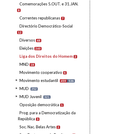
Comemorações 5.OUT. e 31.JAN.
8
Correntes republicanas
7
Directório Democrático-Social
12
Diversos
48
Eleições
240
Liga dos Direitos do Homem
2
MND
18
Movimento cooperativo
6
Movimento estudantil
459
536
MUD
252
MUD Juvenil
321
Oposição democrática
1
Prog. para a Democratização da
República
3
Soc. Nac. Belas Artes
2